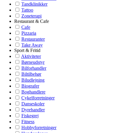
Tandklinikker
Tattoo
Zoneterapi
Restaurant & Cafe
Cafe
Pizzaria
Restauranter
Take Away
Sport & Fritid
Aktiviteter
Børneudstyr
Bilforhandler
Biltilbehør
Biludlejning
Biografer
Boghandlere
Cykelforretninger
Danseskoler
Dyrehandler
Fiskegrej
Fitness
Hobbyforretninger