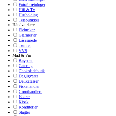
Fotoforretninger
Hifi & Tv
Husholding
Telebutikker
Håndværkere
Elektriker
Glarmester
Låsesmede
Tømrer
VVS
Mad & Vin
Bagerier
Catering
Chokoladebutik
Dagligvarer
Delikatesser
Fiskehandler
Grønthandlere
Isbarer
Kiosk
Konditorier
Slagter