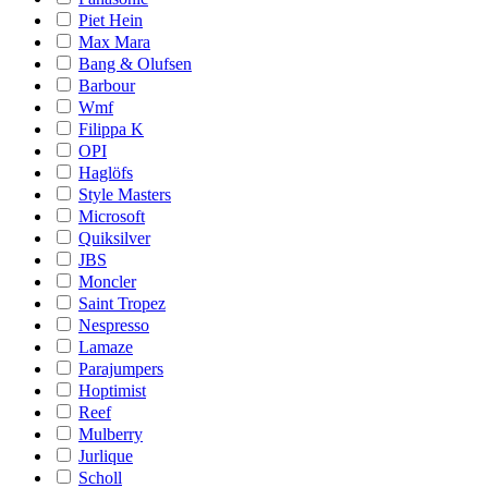
Piet Hein
Max Mara
Bang & Olufsen
Barbour
Wmf
Filippa K
OPI
Haglöfs
Style Masters
Microsoft
Quiksilver
JBS
Moncler
Saint Tropez
Nespresso
Lamaze
Parajumpers
Hoptimist
Reef
Mulberry
Jurlique
Scholl