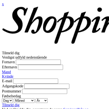
x
Tilmeld dig
Venligst udfyld nedenstående
Fornavn
Efternavn
Mand
Kvinde
E-mail
Adgangskode
Postnummer
Fødselsedag
Tilmeld dig