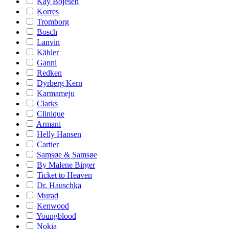
Kay Bojesen
Korres
Tromborg
Bosch
Lanvin
Kähler
Ganni
Redken
Dyrberg Kern
Karmameju
Clarks
Clinique
Armani
Helly Hansen
Cartier
Samsøe & Samsøe
By Malene Birger
Ticket to Heaven
Dr. Hauschka
Murad
Kenwood
Youngblood
Nokia