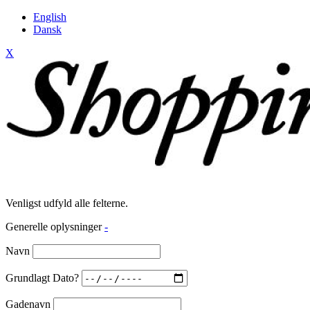
English
Dansk
X
Venligst udfyld alle felterne.
Generelle oplysninger
-
Navn
Grundlagt Dato?
Gadenavn