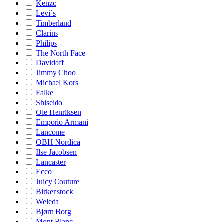
Kenzo
Levi´s
Timberland
Clarins
Philips
The North Face
Davidoff
Jimmy Choo
Michael Kors
Falke
Shiseido
Ole Henriksen
Emporio Armani
Lancome
OBH Nordica
Ilse Jacobsen
Lancaster
Ecco
Juicy Couture
Birkenstock
Weleda
Bjørn Borg
Mont Blanc