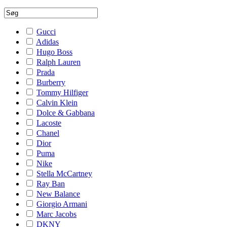
Gucci
Adidas
Hugo Boss
Ralph Lauren
Prada
Burberry
Tommy Hilfiger
Calvin Klein
Dolce & Gabbana
Lacoste
Chanel
Dior
Puma
Nike
Stella McCartney
Ray Ban
New Balance
Giorgio Armani
Marc Jacobs
DKNY