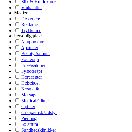
Slik & Konfekture
Vinhandler
Medier
Designere
Reklame
Trykkerier
Personlig pleje
Akupunktur
Apoteker
Beauty Saloner
Fodterapi
Frisørsaloner
Fysioterapi
Hørecenter
Helsekost
Kosmetik
Massage
Medical Clinic
Optiker
Ortopædisk Udstyr
Piercing
Solarium
Sundhedsklinikker