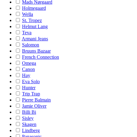
Mads Nørgaard
Holmegaard
Wella
St. Tropez
Helmut Lang
Teva
Armani Jeans
Salomon
Bruuns Bazaar
French Connection
Omega
Canon
Hay
Eva Solo
Hunter
Trip Trap
Pierre Balmain
Jamie Oliver
Billi Bi
Sisley
Skagen
Lindberg
Panasonic