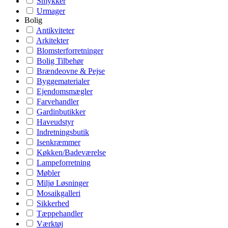
Smykker
Urmager
Bolig
Antikviteter
Arkitekter
Blomsterforretninger
Bolig Tilbehør
Brændeovne & Pejse
Byggematerialer
Ejendomsmægler
Farvehandler
Gardinbutikker
Haveudstyr
Indretningsbutik
Isenkræmmer
Køkken/Badeværelse
Lampeforretning
Møbler
Miljø Løsninger
Mosaikgalleri
Sikkerhed
Tæppehandler
Værktøj