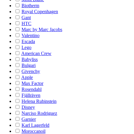
Biotherm
Royal Copenhagen
Gant
HTC
Marc by Marc Jacobs
Valentino
Escada
Lego
American Crew
Babyliss
Bulgari
Givenchy
Apple
Max Factor
Rosendahl
Fjällräven
Helena Rubinstein
Disney
Narciso Rodriguez
Garnier
Karl Lagerfeld
Moroccanoil