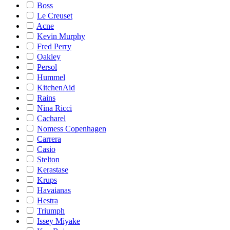
Boss
Le Creuset
Acne
Kevin Murphy
Fred Perry
Oakley
Persol
Hummel
KitchenAid
Rains
Nina Ricci
Cacharel
Nomess Copenhagen
Carrera
Casio
Stelton
Kerastase
Krups
Havaianas
Hestra
Triumph
Issey Miyake