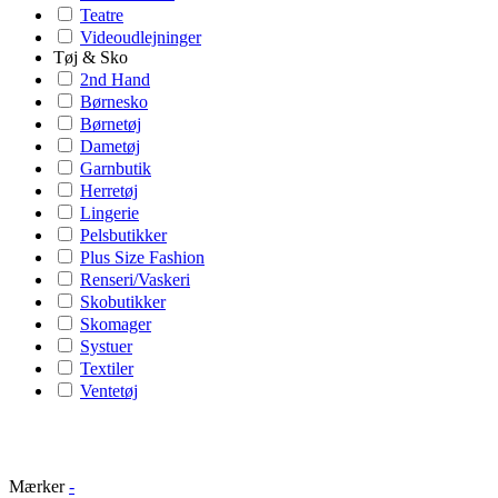
Teatre
Videoudlejninger
Tøj & Sko
2nd Hand
Børnesko
Børnetøj
Dametøj
Garnbutik
Herretøj
Lingerie
Pelsbutikker
Plus Size Fashion
Renseri/Vaskeri
Skobutikker
Skomager
Systuer
Textiler
Ventetøj
Mærker
-