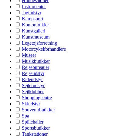
Hundesaloner
Instrumenter
Jagtudstyr
Kampsport
Kontorartikler
Kunstgalleri
Kunstmuseum
Legetøjsforretning
Motorcykelforhandlere
Museer
Musikbutikker
Rejsebureauer
Rejseudstyr
Rideudstyr
Sejlerudstyr
Sejlklubber
Shoppingcentre
Skiudstyr
Souvenirbutikker
Spa
Spillehaller
Sportsbutikker
Tankstationer