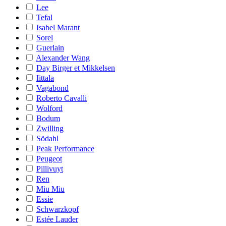
Lee
Tefal
Isabel Marant
Sorel
Guerlain
Alexander Wang
Day Birger et Mikkelsen
Iittala
Vagabond
Roberto Cavalli
Wolford
Bodum
Zwilling
Södahl
Peak Performance
Peugeot
Pillivuyt
Ren
Miu Miu
Essie
Schwarzkopf
Estée Lauder