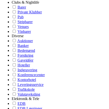
Clubs & Nightlife
Barer
Private Klubber
Pub
Stripbarer
Venues
Vinbarer
Diverse
Auktioner
Banker
Bedemænd
Forsikring
Gaveidéer
Hoteller
Indgravering
Konferencecenter
Kontorhotel
Leveringsservice
Trafikskole
Valutaveksling
Elektronik & Tele
EDB
EDB Løsninger