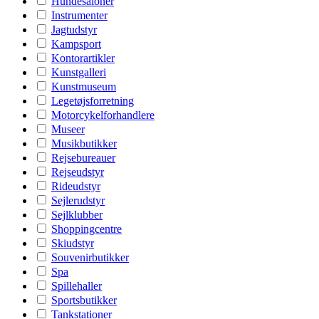
Hundesaloner
Instrumenter
Jagtudstyr
Kampsport
Kontorartikler
Kunstgalleri
Kunstmuseum
Legetøjsforretning
Motorcykelforhandlere
Museer
Musikbutikker
Rejsebureauer
Rejseudstyr
Rideudstyr
Sejlerudstyr
Sejlklubber
Shoppingcentre
Skiudstyr
Souvenirbutikker
Spa
Spillehaller
Sportsbutikker
Tankstationer