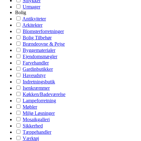
Smykker
Urmager
Bolig
Antikviteter
Arkitekter
Blomsterforretninger
Bolig Tilbehør
Brændeovne & Pejse
Byggematerialer
Ejendomsmægler
Farvehandler
Gardinbutikker
Haveudstyr
Indretningsbutik
Isenkræmmer
Køkken/Badeværelse
Lampeforretning
Møbler
Miljø Løsninger
Mosaikgalleri
Sikkerhed
Tæppehandler
Værktøj