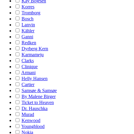
Kay Bojesen
Korres
Tromborg
Bosch
Lanvin
Kähler
Ganni
Redken
Dyrberg Kern
Karmameju
Clarks
Clinique
Armani
Helly Hansen
Cartier
Samsøe & Samsøe
By Malene Birger
Ticket to Heaven
Dr. Hauschka
Murad
Kenwood
Youngblood
Nokia