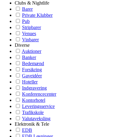
Clubs & Nightlife
Barer
Private Klubber
Pub
Stripbarer
Venues
Vinbarer
Diverse
Auktioner
Banker
Bedemænd
Forsikring
Gaveidéer
Hoteller
Indgravering
Konferencecenter
Kontorhotel
Leveringsservice
Trafikskole
Valutaveksling
Elektronik & Tele
EDB
EDB Løsninger