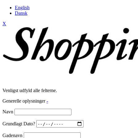
English
Dansk
X
Venligst udfyld alle felterne.
Generelle oplysninger
-
Navn
Grundlagt Dato?
Gadenavn