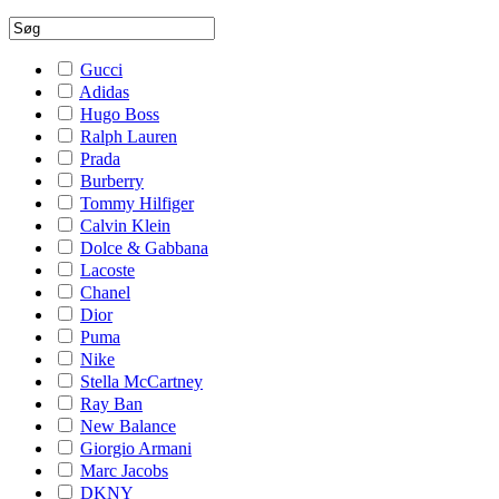
Gucci
Adidas
Hugo Boss
Ralph Lauren
Prada
Burberry
Tommy Hilfiger
Calvin Klein
Dolce & Gabbana
Lacoste
Chanel
Dior
Puma
Nike
Stella McCartney
Ray Ban
New Balance
Giorgio Armani
Marc Jacobs
DKNY