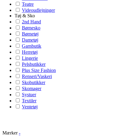
Teatre
Videoudlejninger
Tøj & Sko
2nd Hand
Børnesko
Børnetøj
Dametøj
Garnbutik
Herretøj
Lingerie
Pelsbutikker
Plus Size Fashion
Renseri/Vaskeri
Skobutikker
Skomager
Systuer
Textiler
Ventetøj
Mærker
-