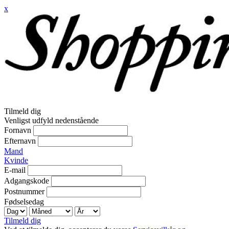
x
Tilmeld dig
Venligst udfyld nedenstående
Fornavn
Efternavn
Mand
Kvinde
E-mail
Adgangskode
Postnummer
Fødselsedag
Tilmeld dig