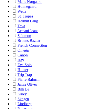
Mads Nørgaard
Holmegaard
Wella
St. Tropez
Helmut Lang
Teva
Armani Jeans
Salomon
Bruuns Bazaar
French Connection
Omega
Canon
Hay
Eva Solo
Hunter
Trip Trap
Pierre Balmain
Jamie Oliver
Billi Bi
Sisley
Skagen
Lindberg
Panasonic