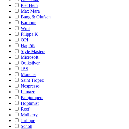
Piet Hein
Max Mara
Bang & Olufsen
Barbour
Wmf
Filippa K
OPI
Haglöfs
Style Masters
Microsoft
Quiksilver
JBS
Moncler
Saint Tropez
Nespresso
Lamaze
Parajumpers
Hoptimist
Reef
Mulberry
Jurlique
Scholl