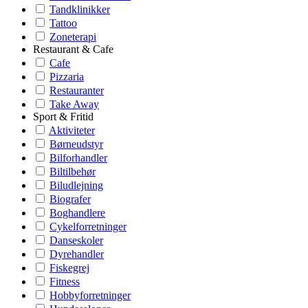
Tandklinikker
Tattoo
Zoneterapi
Restaurant & Cafe
Cafe
Pizzaria
Restauranter
Take Away
Sport & Fritid
Aktiviteter
Børneudstyr
Bilforhandler
Biltilbehør
Biludlejning
Biografer
Boghandlere
Cykelforretninger
Danseskoler
Dyrehandler
Fiskegrej
Fitness
Hobbyforretninger