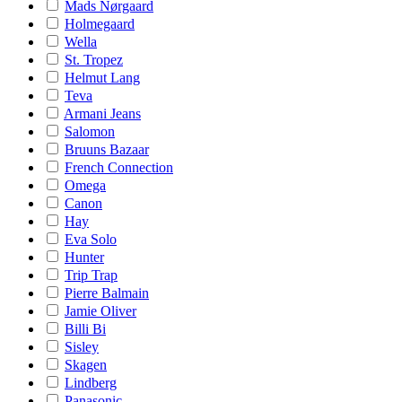
Mads Nørgaard
Holmegaard
Wella
St. Tropez
Helmut Lang
Teva
Armani Jeans
Salomon
Bruuns Bazaar
French Connection
Omega
Canon
Hay
Eva Solo
Hunter
Trip Trap
Pierre Balmain
Jamie Oliver
Billi Bi
Sisley
Skagen
Lindberg
Panasonic