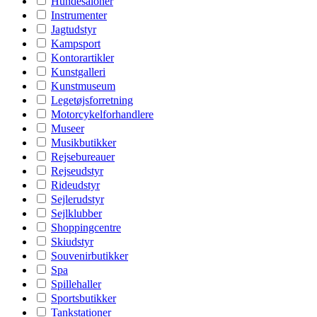
Hundesaloner
Instrumenter
Jagtudstyr
Kampsport
Kontorartikler
Kunstgalleri
Kunstmuseum
Legetøjsforretning
Motorcykelforhandlere
Museer
Musikbutikker
Rejsebureauer
Rejseudstyr
Rideudstyr
Sejlerudstyr
Sejlklubber
Shoppingcentre
Skiudstyr
Souvenirbutikker
Spa
Spillehaller
Sportsbutikker
Tankstationer