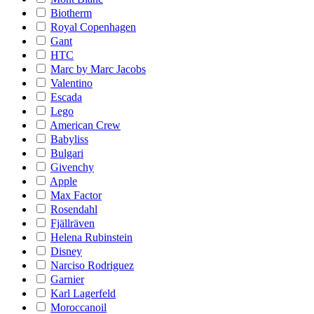
Biotherm
Royal Copenhagen
Gant
HTC
Marc by Marc Jacobs
Valentino
Escada
Lego
American Crew
Babyliss
Bulgari
Givenchy
Apple
Max Factor
Rosendahl
Fjällräven
Helena Rubinstein
Disney
Narciso Rodriguez
Garnier
Karl Lagerfeld
Moroccanoil