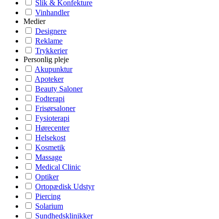
Slik & Konfekture
Vinhandler
Medier
Designere
Reklame
Trykkerier
Personlig pleje
Akupunktur
Apoteker
Beauty Saloner
Fodterapi
Frisørsaloner
Fysioterapi
Hørecenter
Helsekost
Kosmetik
Massage
Medical Clinic
Optiker
Ortopædisk Udstyr
Piercing
Solarium
Sundhedsklinikker