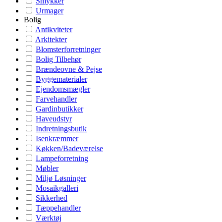
Smykker
Urmager
Bolig
Antikviteter
Arkitekter
Blomsterforretninger
Bolig Tilbehør
Brændeovne & Pejse
Byggematerialer
Ejendomsmægler
Farvehandler
Gardinbutikker
Haveudstyr
Indretningsbutik
Isenkræmmer
Køkken/Badeværelse
Lampeforretning
Møbler
Miljø Løsninger
Mosaikgalleri
Sikkerhed
Tæppehandler
Værktøj