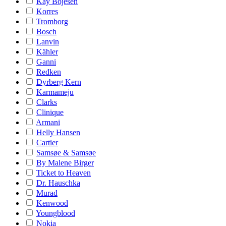
Kay Bojesen
Korres
Tromborg
Bosch
Lanvin
Kähler
Ganni
Redken
Dyrberg Kern
Karmameju
Clarks
Clinique
Armani
Helly Hansen
Cartier
Samsøe & Samsøe
By Malene Birger
Ticket to Heaven
Dr. Hauschka
Murad
Kenwood
Youngblood
Nokia