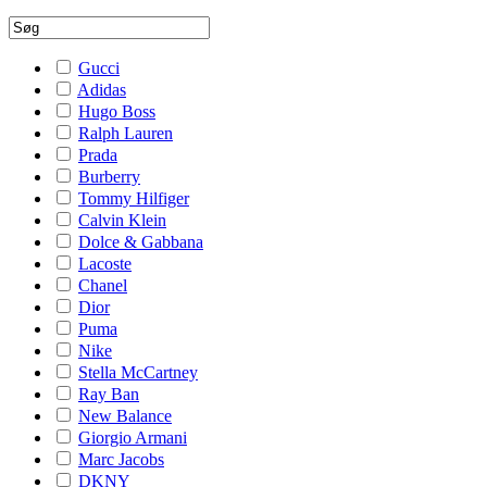
Gucci
Adidas
Hugo Boss
Ralph Lauren
Prada
Burberry
Tommy Hilfiger
Calvin Klein
Dolce & Gabbana
Lacoste
Chanel
Dior
Puma
Nike
Stella McCartney
Ray Ban
New Balance
Giorgio Armani
Marc Jacobs
DKNY