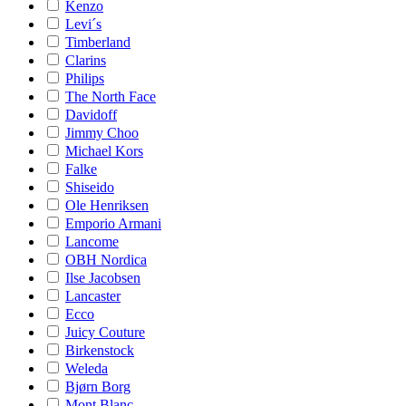
Kenzo
Levi´s
Timberland
Clarins
Philips
The North Face
Davidoff
Jimmy Choo
Michael Kors
Falke
Shiseido
Ole Henriksen
Emporio Armani
Lancome
OBH Nordica
Ilse Jacobsen
Lancaster
Ecco
Juicy Couture
Birkenstock
Weleda
Bjørn Borg
Mont Blanc