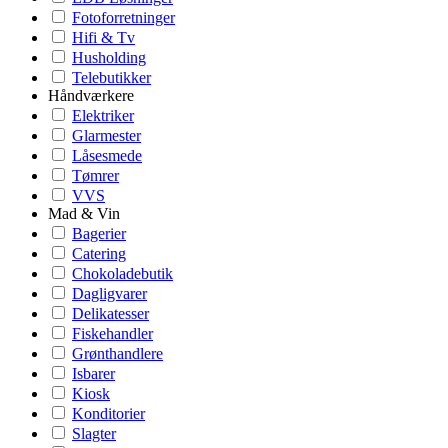
Fotoforretninger
Hifi & Tv
Husholding
Telebutikker
Håndværkere
Elektriker
Glarmester
Låsesmede
Tømrer
VVS
Mad & Vin
Bagerier
Catering
Chokoladebutik
Dagligvarer
Delikatesser
Fiskehandler
Grønthandlere
Isbarer
Kiosk
Konditorier
Slagter