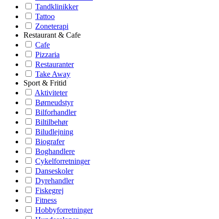
Tandklinikker
Tattoo
Zoneterapi
Restaurant & Cafe
Cafe
Pizzaria
Restauranter
Take Away
Sport & Fritid
Aktiviteter
Børneudstyr
Bilforhandler
Biltilbehør
Biludlejning
Biografer
Boghandlere
Cykelforretninger
Danseskoler
Dyrehandler
Fiskegrej
Fitness
Hobbyforretninger