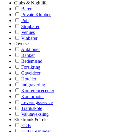
Clubs & Nightlife
Barer
Private Klubber
Pub
Stripbarer
Venues
Vinbarer
Diverse
Auktioner
Banker
Bedemænd
Forsikring
Gaveidéer
Hoteller
Indgravering
Konferencecenter
Kontorhotel
Leveringsservice
Trafikskole
Valutaveksling
Elektronik & Tele
EDB
EDB Løsninger