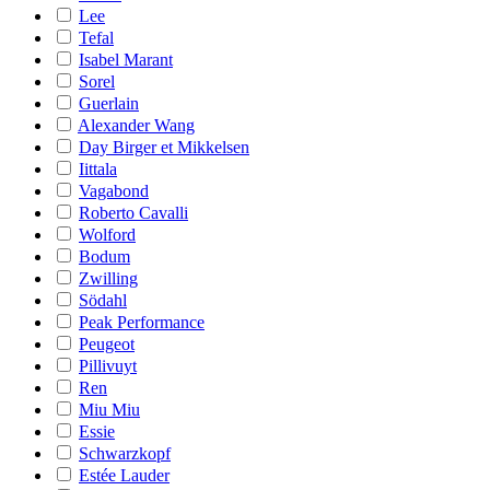
Lee
Tefal
Isabel Marant
Sorel
Guerlain
Alexander Wang
Day Birger et Mikkelsen
Iittala
Vagabond
Roberto Cavalli
Wolford
Bodum
Zwilling
Södahl
Peak Performance
Peugeot
Pillivuyt
Ren
Miu Miu
Essie
Schwarzkopf
Estée Lauder