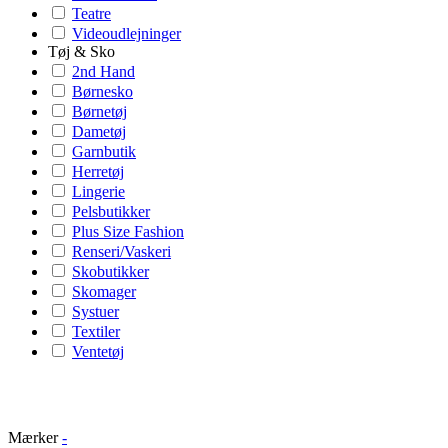
Teatre
Videoudlejninger
Tøj & Sko
2nd Hand
Børnesko
Børnetøj
Dametøj
Garnbutik
Herretøj
Lingerie
Pelsbutikker
Plus Size Fashion
Renseri/Vaskeri
Skobutikker
Skomager
Systuer
Textiler
Ventetøj
Mærker
-