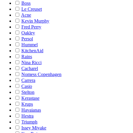
Boss
Le Creuset
Acne
Kevin Murphy
Fred Perry
Oakley
Persol
Hummel
KitchenAid
Rains
Nina Ricci
Cacharel
Nomess Copenhagen
Carrera
Casio
Stelton
Kerastase
Krups
Havaianas
Hestra
Triumph
Issey Miyake