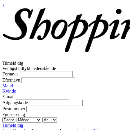
x
Tilmeld dig
Venligst udfyld nedenstående
Fornavn
Efternavn
Mand
Kvinde
E-mail
Adgangskode
Postnummer
Fødselsedag
Tilmeld dig