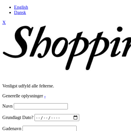
English
Dansk
X
Venligst udfyld alle felterne.
Generelle oplysninger
-
Navn
Grundlagt Dato?
Gadenavn