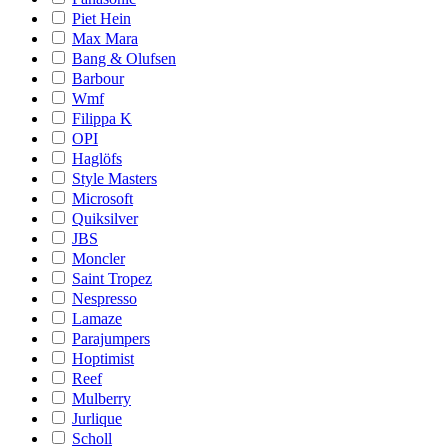
Piet Hein
Max Mara
Bang & Olufsen
Barbour
Wmf
Filippa K
OPI
Haglöfs
Style Masters
Microsoft
Quiksilver
JBS
Moncler
Saint Tropez
Nespresso
Lamaze
Parajumpers
Hoptimist
Reef
Mulberry
Jurlique
Scholl