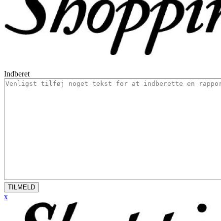
Indberet
TILMELD
x