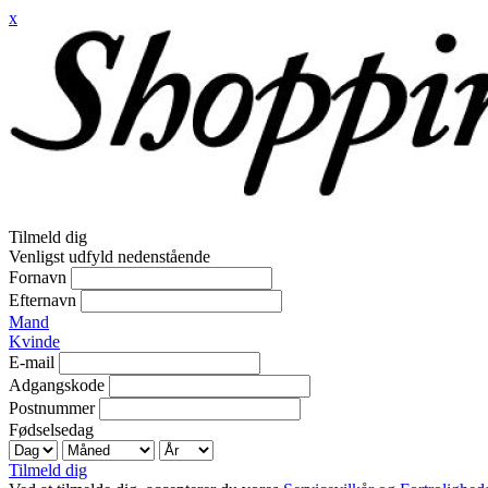
x
Tilmeld dig
Venligst udfyld nedenstående
Fornavn
Efternavn
Mand
Kvinde
E-mail
Adgangskode
Postnummer
Fødselsedag
Tilmeld dig