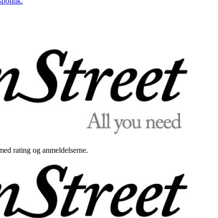
politik.
med rating og anmeldelserne.