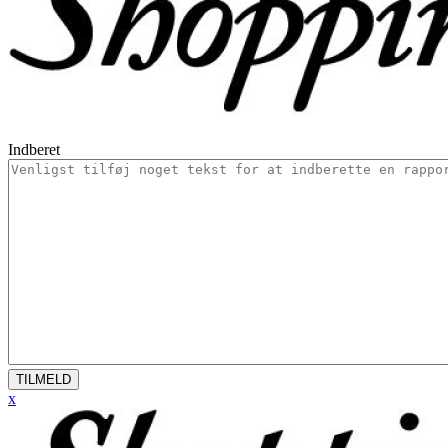
Indberet
TILMELD
x