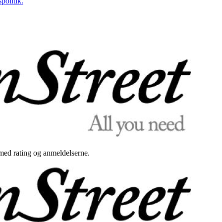
politik.
med rating og anmeldelserne.