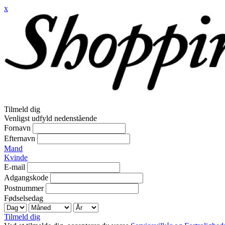
x
Tilmeld dig
Venligst udfyld nedenstående
Fornavn
Efternavn
Mand
Kvinde
E-mail
Adgangskode
Postnummer
Fødselsedag
Tilmeld dig