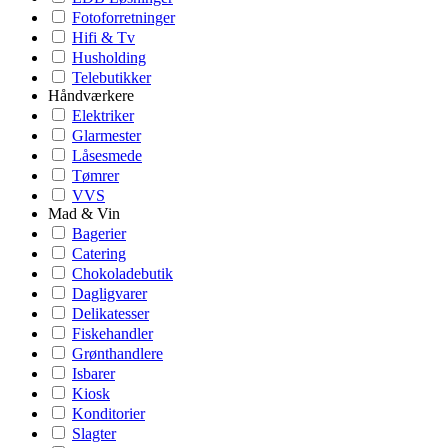
Fotoforretninger
Hifi & Tv
Husholding
Telebutikker
Håndværkere
Elektriker
Glarmester
Låsesmede
Tømrer
VVS
Mad & Vin
Bagerier
Catering
Chokoladebutik
Dagligvarer
Delikatesser
Fiskehandler
Grønthandlere
Isbarer
Kiosk
Konditorier
Slagter