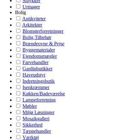
Smykker
Urmager
Bolig
Antikviteter
Arkitekter
Blomsterforretninger
Bolig Tilbehør
Brændeovne & Pejse
Byggematerialer
Ejendomsmægler
Farvehandler
Gardinbutikker
Haveudstyr
Indretningsbutik
Isenkræmmer
Køkken/Badeværelse
Lampeforretning
Møbler
Miljø Løsninger
Mosaikgalleri
Sikkerhed
Tæppehandler
Værktøj