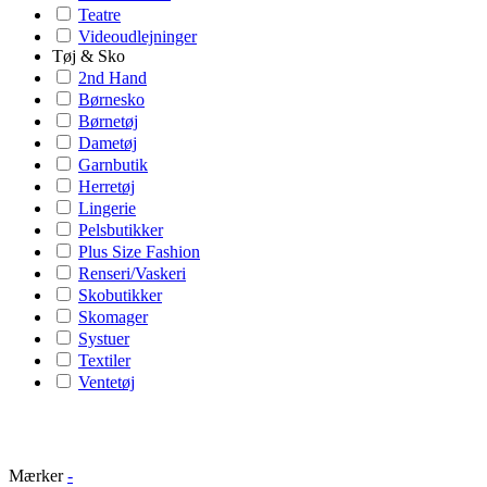
Teatre
Videoudlejninger
Tøj & Sko
2nd Hand
Børnesko
Børnetøj
Dametøj
Garnbutik
Herretøj
Lingerie
Pelsbutikker
Plus Size Fashion
Renseri/Vaskeri
Skobutikker
Skomager
Systuer
Textiler
Ventetøj
Mærker
-