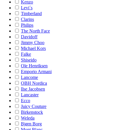
Kenzo
Levi´s
Timberland
Clarins
Philips
The North Face
Davidoff
Jimmy Choo
Michael Kors
Falke
Shiseido
Ole Henriksen
Emporio Armani
Lancome
OBH Nordica
Ilse Jacobsen
Lancaster
Ecco
Juicy Couture
Birkenstock
Weleda
Bjørn Borg
Mont Blanc