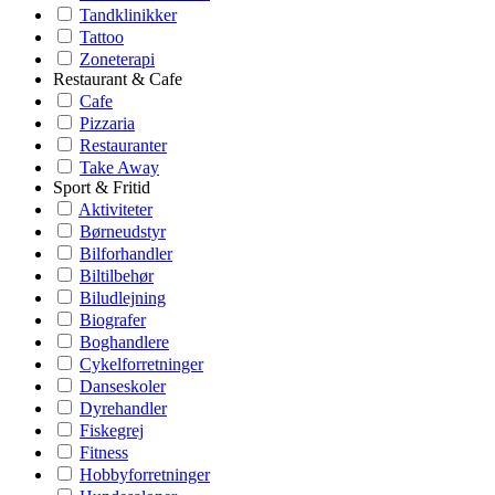
Tandklinikker
Tattoo
Zoneterapi
Restaurant & Cafe
Cafe
Pizzaria
Restauranter
Take Away
Sport & Fritid
Aktiviteter
Børneudstyr
Bilforhandler
Biltilbehør
Biludlejning
Biografer
Boghandlere
Cykelforretninger
Danseskoler
Dyrehandler
Fiskegrej
Fitness
Hobbyforretninger