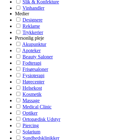
Slik & Konfekture
Vinhandler
Medier
Designere
Reklame
Trykkerier
Personlig pleje
Akupunktur
Apoteker
Beauty Saloner
Fodterapi
Frisørsaloner
Fysioterapi
Hørecenter
Helsekost
Kosmetik
Massage
Medical Clinic
Optiker
Ortopædisk Udstyr
Piercing
Solarium
Sundhedsklinikker