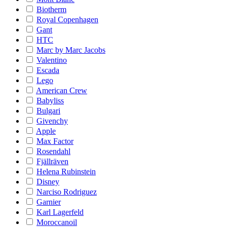
Biotherm
Royal Copenhagen
Gant
HTC
Marc by Marc Jacobs
Valentino
Escada
Lego
American Crew
Babyliss
Bulgari
Givenchy
Apple
Max Factor
Rosendahl
Fjällräven
Helena Rubinstein
Disney
Narciso Rodriguez
Garnier
Karl Lagerfeld
Moroccanoil