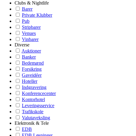
Clubs & Nightlife
Barer
Private Klubber
Pub
Stripbarer
Venues
Vinbarer
Diverse
Auktioner
Banker
Bedemænd
Forsikring
Gaveidéer
Hoteller
Indgravering
Konferencecenter
Kontorhotel
Leveringsservice
Trafikskole
Valutaveksling
Elektronik & Tele
EDB
EDB Løsninger