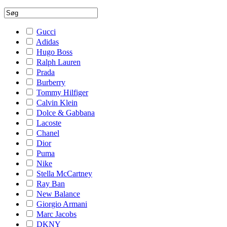
Gucci
Adidas
Hugo Boss
Ralph Lauren
Prada
Burberry
Tommy Hilfiger
Calvin Klein
Dolce & Gabbana
Lacoste
Chanel
Dior
Puma
Nike
Stella McCartney
Ray Ban
New Balance
Giorgio Armani
Marc Jacobs
DKNY