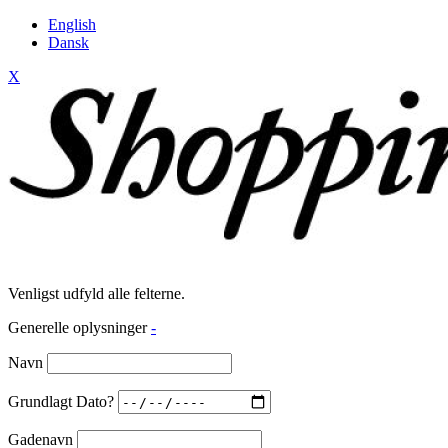
English
Dansk
X
Venligst udfyld alle felterne.
Generelle oplysninger
-
Navn
Grundlagt Dato?
Gadenavn