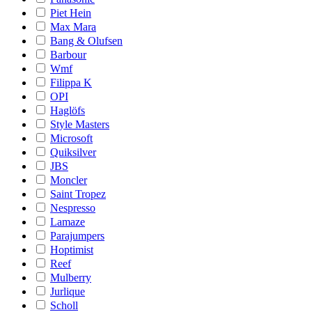
Piet Hein
Max Mara
Bang & Olufsen
Barbour
Wmf
Filippa K
OPI
Haglöfs
Style Masters
Microsoft
Quiksilver
JBS
Moncler
Saint Tropez
Nespresso
Lamaze
Parajumpers
Hoptimist
Reef
Mulberry
Jurlique
Scholl