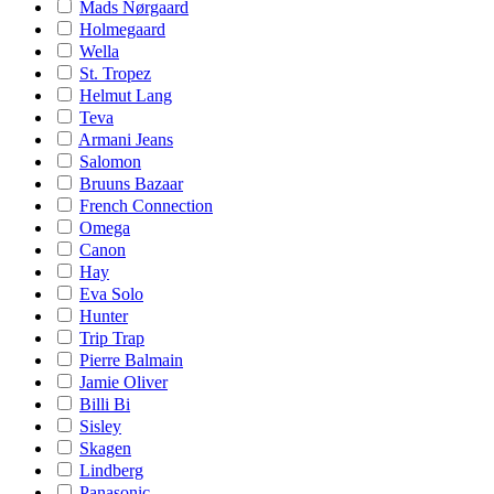
Mads Nørgaard
Holmegaard
Wella
St. Tropez
Helmut Lang
Teva
Armani Jeans
Salomon
Bruuns Bazaar
French Connection
Omega
Canon
Hay
Eva Solo
Hunter
Trip Trap
Pierre Balmain
Jamie Oliver
Billi Bi
Sisley
Skagen
Lindberg
Panasonic