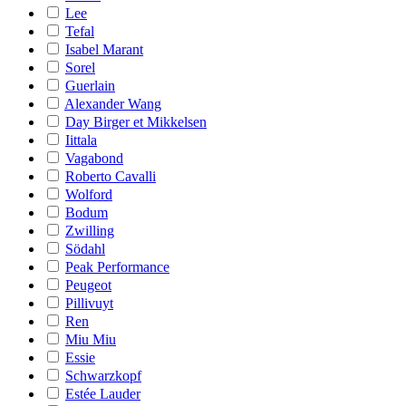
Lee
Tefal
Isabel Marant
Sorel
Guerlain
Alexander Wang
Day Birger et Mikkelsen
Iittala
Vagabond
Roberto Cavalli
Wolford
Bodum
Zwilling
Södahl
Peak Performance
Peugeot
Pillivuyt
Ren
Miu Miu
Essie
Schwarzkopf
Estée Lauder