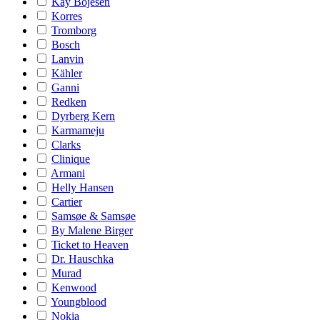
Kay Bojesen
Korres
Tromborg
Bosch
Lanvin
Kähler
Ganni
Redken
Dyrberg Kern
Karmameju
Clarks
Clinique
Armani
Helly Hansen
Cartier
Samsøe & Samsøe
By Malene Birger
Ticket to Heaven
Dr. Hauschka
Murad
Kenwood
Youngblood
Nokia