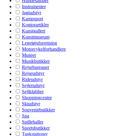
Hundesaloner
Instrumenter
Jagtudstyr
Kampsport
Kontorartikler
Kunstgalleri
Kunstmuseum
Legetøjsforretning
Motorcykelforhandlere
Museer
Musikbutikker
Rejsebureauer
Rejseudstyr
Rideudstyr
Sejlerudstyr
Sejlklubber
Shoppingcentre
Skiudstyr
Souvenirbutikker
Spa
Spillehaller
Sportsbutikker
Tankstationer