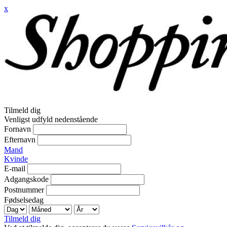
x
Tilmeld dig
Venligst udfyld nedenstående
Fornavn
Efternavn
Mand
Kvinde
E-mail
Adgangskode
Postnummer
Fødselsedag
Tilmeld dig