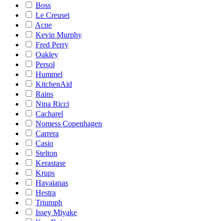
Boss
Le Creuset
Acne
Kevin Murphy
Fred Perry
Oakley
Persol
Hummel
KitchenAid
Rains
Nina Ricci
Cacharel
Nomess Copenhagen
Carrera
Casio
Stelton
Kerastase
Krups
Havaianas
Hestra
Triumph
Issey Miyake