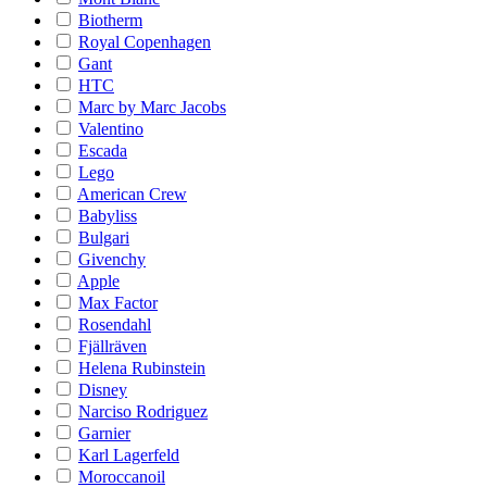
Biotherm
Royal Copenhagen
Gant
HTC
Marc by Marc Jacobs
Valentino
Escada
Lego
American Crew
Babyliss
Bulgari
Givenchy
Apple
Max Factor
Rosendahl
Fjällräven
Helena Rubinstein
Disney
Narciso Rodriguez
Garnier
Karl Lagerfeld
Moroccanoil