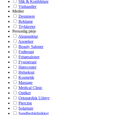
Slik & Konfekture
Vinhandler
Medier
Designere
Reklame
Trykkerier
Personlig pleje
Akupunktur
Apoteker
Beauty Saloner
Fodterapi
Frisørsaloner
Fysioterapi
Hørecenter
Helsekost
Kosmetik
Massage
Medical Clinic
Optiker
Ortopædisk Udstyr
Piercing
Solarium
Sundhedsklinikker