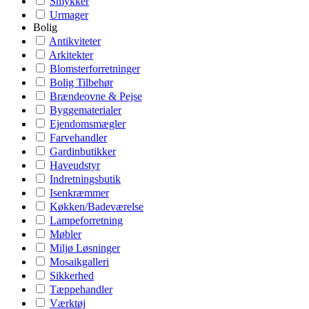
Smykker
Urmager
Bolig
Antikviteter
Arkitekter
Blomsterforretninger
Bolig Tilbehør
Brændeovne & Pejse
Byggematerialer
Ejendomsmægler
Farvehandler
Gardinbutikker
Haveudstyr
Indretningsbutik
Isenkræmmer
Køkken/Badeværelse
Lampeforretning
Møbler
Miljø Løsninger
Mosaikgalleri
Sikkerhed
Tæppehandler
Værktøj