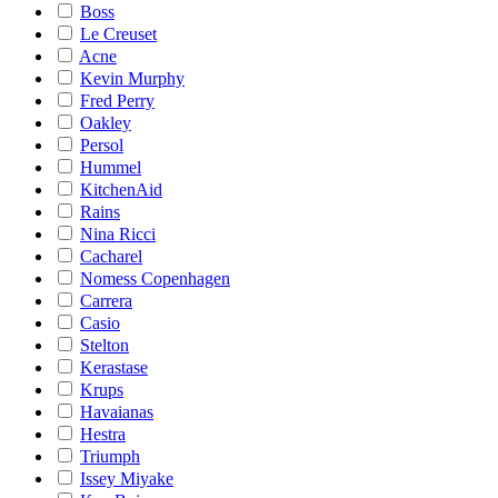
Boss
Le Creuset
Acne
Kevin Murphy
Fred Perry
Oakley
Persol
Hummel
KitchenAid
Rains
Nina Ricci
Cacharel
Nomess Copenhagen
Carrera
Casio
Stelton
Kerastase
Krups
Havaianas
Hestra
Triumph
Issey Miyake