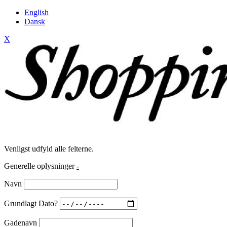
English
Dansk
X
Venligst udfyld alle felterne.
Generelle oplysninger
-
Navn
Grundlagt Dato?
Gadenavn