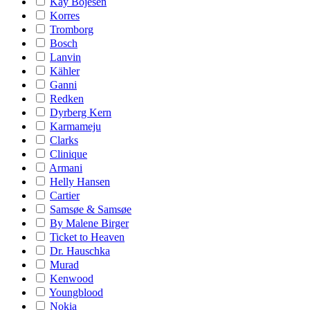
Kay Bojesen
Korres
Tromborg
Bosch
Lanvin
Kähler
Ganni
Redken
Dyrberg Kern
Karmameju
Clarks
Clinique
Armani
Helly Hansen
Cartier
Samsøe & Samsøe
By Malene Birger
Ticket to Heaven
Dr. Hauschka
Murad
Kenwood
Youngblood
Nokia