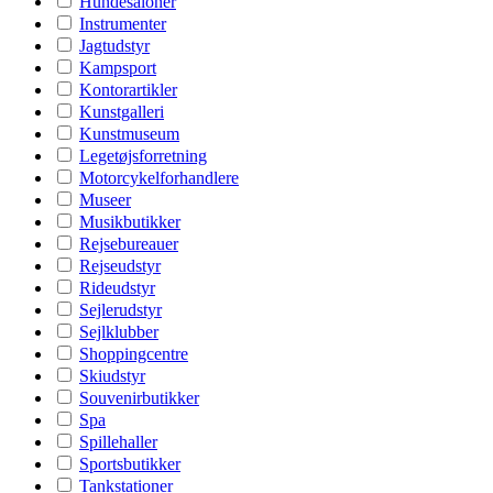
Hundesaloner
Instrumenter
Jagtudstyr
Kampsport
Kontorartikler
Kunstgalleri
Kunstmuseum
Legetøjsforretning
Motorcykelforhandlere
Museer
Musikbutikker
Rejsebureauer
Rejseudstyr
Rideudstyr
Sejlerudstyr
Sejlklubber
Shoppingcentre
Skiudstyr
Souvenirbutikker
Spa
Spillehaller
Sportsbutikker
Tankstationer