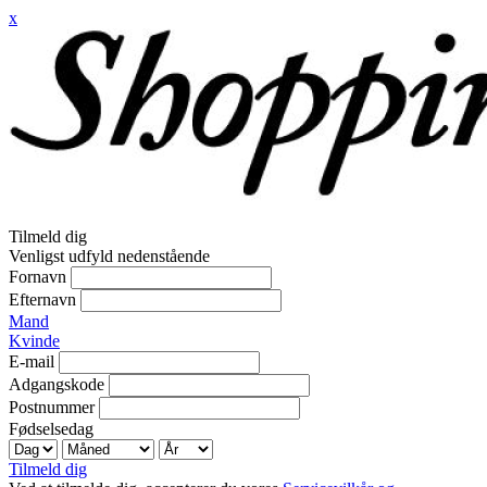
x
Tilmeld dig
Venligst udfyld nedenstående
Fornavn
Efternavn
Mand
Kvinde
E-mail
Adgangskode
Postnummer
Fødselsedag
Tilmeld dig