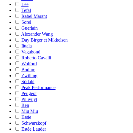
Lee
Tefal
Isabel Marant
Sorel
Guerlain
Alexander Wang
Day Birger et Mikkelsen
Iittala
Vagabond
Roberto Cavalli
Wolford
Bodum
Zwilling
Södahl
Peak Performance
Peugeot
Pillivuyt
Ren
Miu Miu
Essie
Schwarzkopf
Estée Lauder