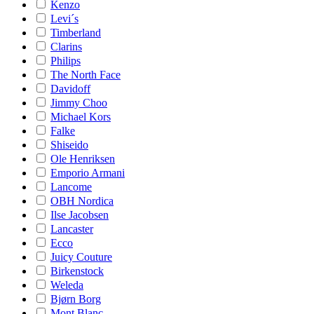
Kenzo
Levi´s
Timberland
Clarins
Philips
The North Face
Davidoff
Jimmy Choo
Michael Kors
Falke
Shiseido
Ole Henriksen
Emporio Armani
Lancome
OBH Nordica
Ilse Jacobsen
Lancaster
Ecco
Juicy Couture
Birkenstock
Weleda
Bjørn Borg
Mont Blanc