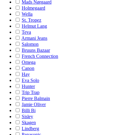
Mads Nørgaard
Holmegaard
Wella
St. Tropez
Helmut Lang
Teva
Armani Jeans
Salomon
Bruuns Bazaar
French Connection
Omega
Canon
Hay
Eva Solo
Hunter
Trip Trap
Pierre Balmain
Jamie Oliver
Billi Bi
Sisley
Skagen
Lindberg
Panasonic