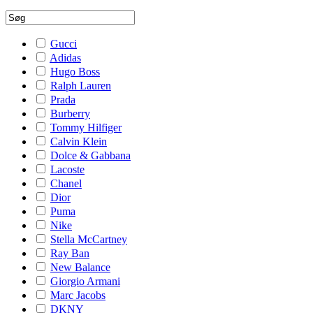
Gucci
Adidas
Hugo Boss
Ralph Lauren
Prada
Burberry
Tommy Hilfiger
Calvin Klein
Dolce & Gabbana
Lacoste
Chanel
Dior
Puma
Nike
Stella McCartney
Ray Ban
New Balance
Giorgio Armani
Marc Jacobs
DKNY