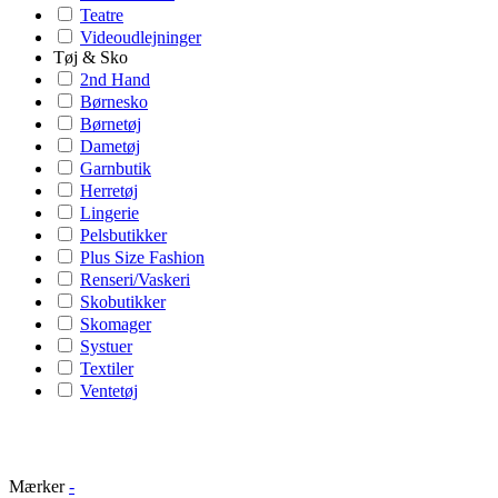
Teatre
Videoudlejninger
Tøj & Sko
2nd Hand
Børnesko
Børnetøj
Dametøj
Garnbutik
Herretøj
Lingerie
Pelsbutikker
Plus Size Fashion
Renseri/Vaskeri
Skobutikker
Skomager
Systuer
Textiler
Ventetøj
Mærker
-