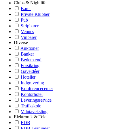
Clubs & Nightlife
Barer
Private Klubber
Pub
Stripbarer
Venues
Vinbarer
Diverse
Auktioner
Banker
Bedemænd
Forsikring
Gaveidéer
Hoteller
Indgravering
Konferencecenter
Kontorhotel
Leveringsservice
Trafikskole
Valutaveksling
Elektronik & Tele
EDB
EDB Løsninger