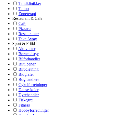
Tandklinikker
Tattoo
Zoneterapi
Restaurant & Cafe
Cafe
Pizzaria
Restauranter
Take Away
Sport & Fritid
Aktiviteter
Børneudstyr
Bilforhandler
Biltilbehør
Biludlejning
Biografer
Boghandlere
Cykelforretninger
Danseskoler
Dyrehandler
Fiskegrej
Fitness
Hobbyforretninger