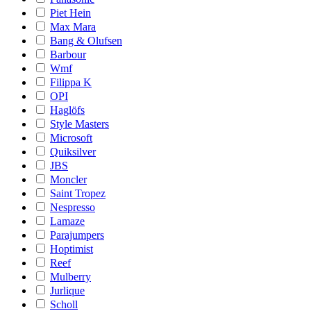
Piet Hein
Max Mara
Bang & Olufsen
Barbour
Wmf
Filippa K
OPI
Haglöfs
Style Masters
Microsoft
Quiksilver
JBS
Moncler
Saint Tropez
Nespresso
Lamaze
Parajumpers
Hoptimist
Reef
Mulberry
Jurlique
Scholl