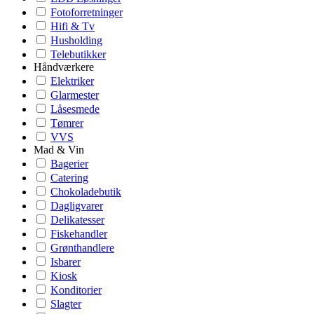
Fotoforretninger
Hifi & Tv
Husholding
Telebutikker
Håndværkere
Elektriker
Glarmester
Låsesmede
Tømrer
VVS
Mad & Vin
Bagerier
Catering
Chokoladebutik
Dagligvarer
Delikatesser
Fiskehandler
Grønthandlere
Isbarer
Kiosk
Konditorier
Slagter