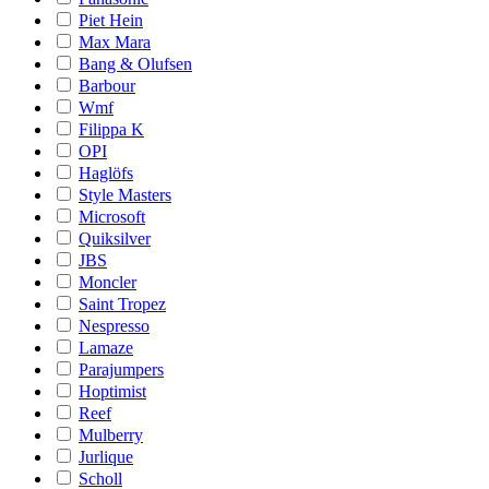
Piet Hein
Max Mara
Bang & Olufsen
Barbour
Wmf
Filippa K
OPI
Haglöfs
Style Masters
Microsoft
Quiksilver
JBS
Moncler
Saint Tropez
Nespresso
Lamaze
Parajumpers
Hoptimist
Reef
Mulberry
Jurlique
Scholl