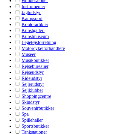
Hundesaloner
Instrumenter
Jagtudstyr
Kampsport
Kontorartikler
Kunstgalleri
Kunstmuseum
Legetøjsforretning
Motorcykelforhandlere
Museer
Musikbutikker
Rejsebureauer
Rejseudstyr
Rideudstyr
Sejlerudstyr
Sejlklubber
Shoppingcentre
Skiudstyr
Souvenirbutikker
Spa
Spillehaller
Sportsbutikker
Tankstationer