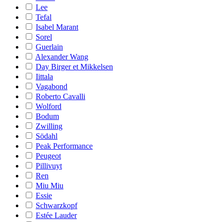
Lee
Tefal
Isabel Marant
Sorel
Guerlain
Alexander Wang
Day Birger et Mikkelsen
Iittala
Vagabond
Roberto Cavalli
Wolford
Bodum
Zwilling
Södahl
Peak Performance
Peugeot
Pillivuyt
Ren
Miu Miu
Essie
Schwarzkopf
Estée Lauder