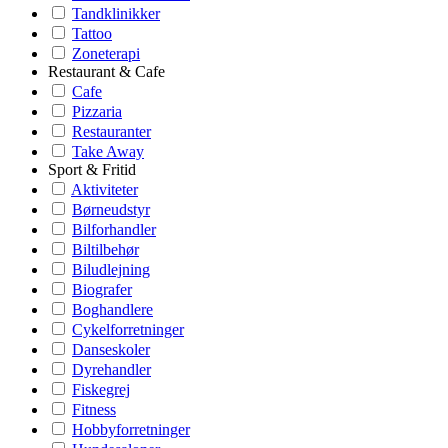
Tandklinikker
Tattoo
Zoneterapi
Restaurant & Cafe
Cafe
Pizzaria
Restauranter
Take Away
Sport & Fritid
Aktiviteter
Børneudstyr
Bilforhandler
Biltilbehør
Biludlejning
Biografer
Boghandlere
Cykelforretninger
Danseskoler
Dyrehandler
Fiskegrej
Fitness
Hobbyforretninger