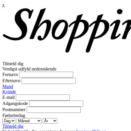
x
Tilmeld dig
Venligst udfyld nedenstående
Fornavn
Efternavn
Mand
Kvinde
E-mail
Adgangskode
Postnummer
Fødselsedag
Tilmeld dig