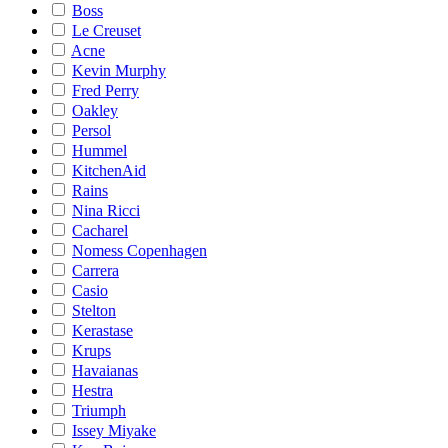
Boss
Le Creuset
Acne
Kevin Murphy
Fred Perry
Oakley
Persol
Hummel
KitchenAid
Rains
Nina Ricci
Cacharel
Nomess Copenhagen
Carrera
Casio
Stelton
Kerastase
Krups
Havaianas
Hestra
Triumph
Issey Miyake