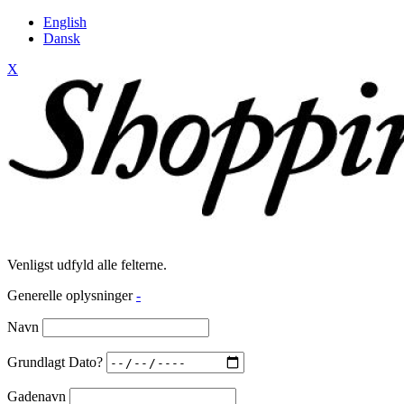
English
Dansk
X
Venligst udfyld alle felterne.
Generelle oplysninger
-
Navn
Grundlagt Dato?
Gadenavn