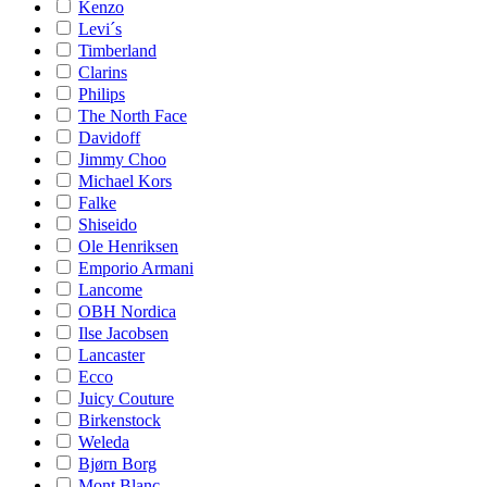
Kenzo
Levi´s
Timberland
Clarins
Philips
The North Face
Davidoff
Jimmy Choo
Michael Kors
Falke
Shiseido
Ole Henriksen
Emporio Armani
Lancome
OBH Nordica
Ilse Jacobsen
Lancaster
Ecco
Juicy Couture
Birkenstock
Weleda
Bjørn Borg
Mont Blanc