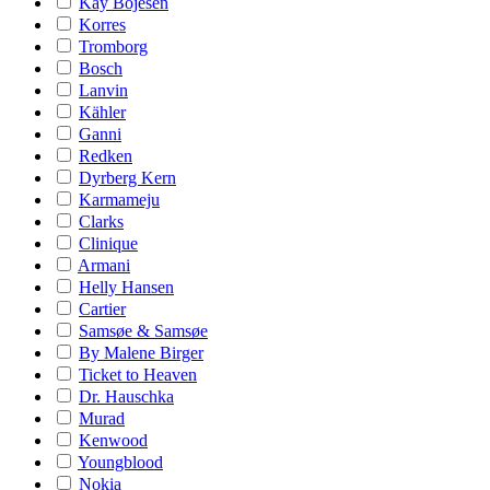
Kay Bojesen
Korres
Tromborg
Bosch
Lanvin
Kähler
Ganni
Redken
Dyrberg Kern
Karmameju
Clarks
Clinique
Armani
Helly Hansen
Cartier
Samsøe & Samsøe
By Malene Birger
Ticket to Heaven
Dr. Hauschka
Murad
Kenwood
Youngblood
Nokia