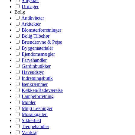
Smykker
Urmager
Bolig
Antikviteter
Arkitekter
Blomsterforretninger
Bolig Tilbehør
Brændeovne & Pejse
Byggematerialer
Ejendomsmægler
Farvehandler
Gardinbutikker
Haveudstyr
Indretningsbutik
Isenkræmmer
Køkken/Badeværelse
Lampeforretning
Møbler
Miljø Løsninger
Mosaikgalleri
Sikkerhed
Tæppehandler
Værktøj