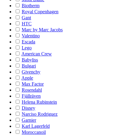
Biotherm
Royal Copenhagen
Gant
HTC
Marc by Marc Jacobs
Valentino
Escada
Lego
American Crew
Babyliss
Bulgari
Givenchy
Apple
Max Factor
Rosendahl
Fjällräven
Helena Rubinstein
Disney
Narciso Rodriguez
Garnier
Karl Lagerfeld
Moroccanoil