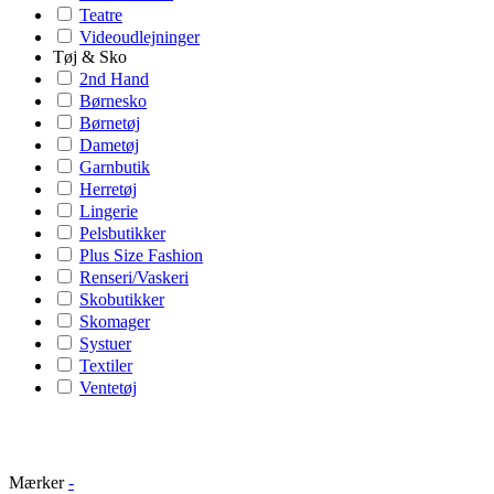
Teatre
Videoudlejninger
Tøj & Sko
2nd Hand
Børnesko
Børnetøj
Dametøj
Garnbutik
Herretøj
Lingerie
Pelsbutikker
Plus Size Fashion
Renseri/Vaskeri
Skobutikker
Skomager
Systuer
Textiler
Ventetøj
Mærker
-