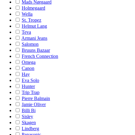
Mads Nørgaard
Holmegaard
Wella
St. Tropez
Helmut Lang
Teva
Armani Jeans
Salomon
Bruuns Bazaar
French Connection
Omega
Canon
Hay
Eva Solo
Hunter
Trip Trap
Pierre Balmain
Jamie Oliver
Billi Bi
Sisley
Skagen
Lindberg
Panasonic