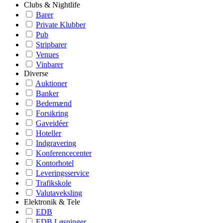
Clubs & Nightlife
Barer
Private Klubber
Pub
Stripbarer
Venues
Vinbarer
Diverse
Auktioner
Banker
Bedemænd
Forsikring
Gaveidéer
Hoteller
Indgravering
Konferencecenter
Kontorhotel
Leveringsservice
Trafikskole
Valutaveksling
Elektronik & Tele
EDB
EDB Løsninger