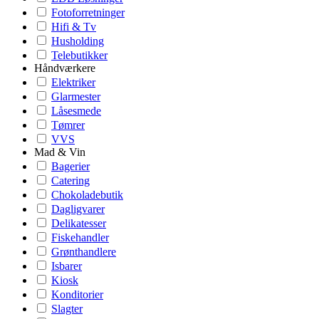
Fotoforretninger
Hifi & Tv
Husholding
Telebutikker
Håndværkere
Elektriker
Glarmester
Låsesmede
Tømrer
VVS
Mad & Vin
Bagerier
Catering
Chokoladebutik
Dagligvarer
Delikatesser
Fiskehandler
Grønthandlere
Isbarer
Kiosk
Konditorier
Slagter