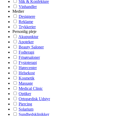
Slik & Konfekture
Vinhandler
Medier
Designere
Reklame
Trykkerier
Personlig pleje
Akupunktur
Apoteker
Beauty Saloner
Fodterapi
Frisørsaloner
Fysioterapi
Hørecenter
Helsekost
Kosmetik
Massage
Medical Clinic
Optiker
Ortopædisk Udstyr
Piercing
Solarium
Sundhedsklinikker