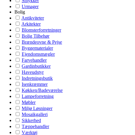
Smykker
Urmager
Bolig
Antikviteter
Arkitekter
Blomsterforretninger
Bolig Tilbehør
Brændeovne & Pejse
Byggematerialer
Ejendomsmægler
Farvehandler
Gardinbutikker
Haveudstyr
Indretningsbutik
Isenkræmmer
Køkken/Badeværelse
Lampeforretning
Møbler
Miljø Løsninger
Mosaikgalleri
Sikkerhed
Tæppehandler
Værktøj