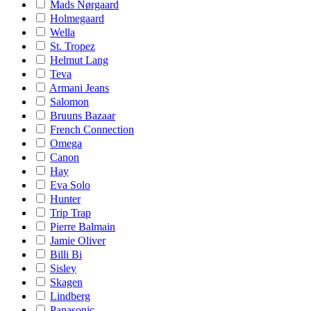
Mads Nørgaard
Holmegaard
Wella
St. Tropez
Helmut Lang
Teva
Armani Jeans
Salomon
Bruuns Bazaar
French Connection
Omega
Canon
Hay
Eva Solo
Hunter
Trip Trap
Pierre Balmain
Jamie Oliver
Billi Bi
Sisley
Skagen
Lindberg
Panasonic