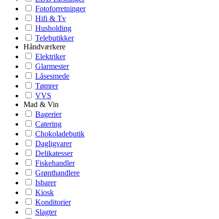
Fotoforretninger
Hifi & Tv
Husholding
Telebutikker
Håndværkere
Elektriker
Glarmester
Låsesmede
Tømrer
VVS
Mad & Vin
Bagerier
Catering
Chokoladebutik
Dagligvarer
Delikatesser
Fiskehandler
Grønthandlere
Isbarer
Kiosk
Konditorier
Slagter