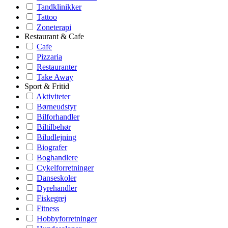
Tandklinikker
Tattoo
Zoneterapi
Restaurant & Cafe
Cafe
Pizzaria
Restauranter
Take Away
Sport & Fritid
Aktiviteter
Børneudstyr
Bilforhandler
Biltilbehør
Biludlejning
Biografer
Boghandlere
Cykelforretninger
Danseskoler
Dyrehandler
Fiskegrej
Fitness
Hobbyforretninger