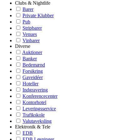
Clubs & Nightlife
Barer
Private Klubber
Pub
Stripbarer
Venues
Vinbarer
Diverse
Auktioner
Banker
Bedemænd
Forsikring
Gaveidéer
Hoteller
Indgravering
Konferencecenter
Kontorhotel
Leveringsservice
Trafikskole
Valutaveksling
Elektronik & Tele
EDB
EDB Løsninger