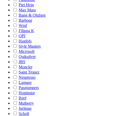
Piet Hein
Max Mara
Bang & Olufsen
Barbour
Wmf
Filippa K
OPI
Haglöfs
Style Masters
Microsoft
Quiksilver
JBS
Moncler
Saint Tropez
Nespresso
Lamaze
Parajumpers
Hoptimist
Reef
Mulberry
Jurlique
Scholl