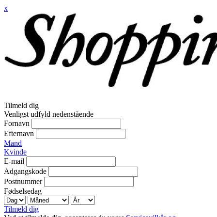
x
Tilmeld dig
Venligst udfyld nedenstående
Fornavn
Efternavn
Mand
Kvinde
E-mail
Adgangskode
Postnummer
Fødselsedag
Tilmeld dig