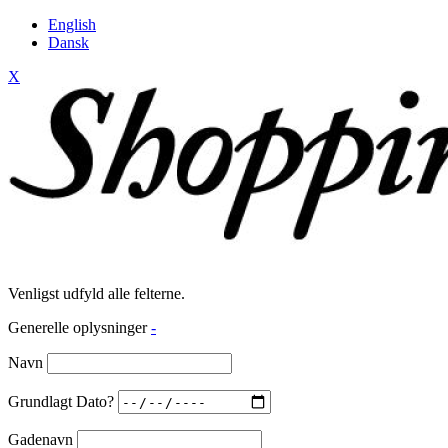
English
Dansk
X
Venligst udfyld alle felterne.
Generelle oplysninger
-
Navn
Grundlagt Dato?
Gadenavn