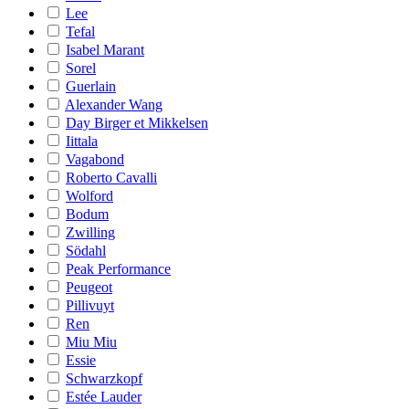
Lee
Tefal
Isabel Marant
Sorel
Guerlain
Alexander Wang
Day Birger et Mikkelsen
Iittala
Vagabond
Roberto Cavalli
Wolford
Bodum
Zwilling
Södahl
Peak Performance
Peugeot
Pillivuyt
Ren
Miu Miu
Essie
Schwarzkopf
Estée Lauder