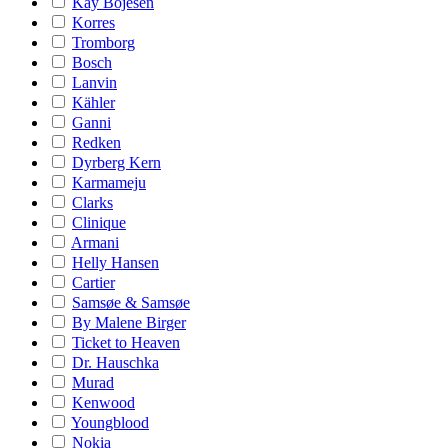
Kay Bojesen
Korres
Tromborg
Bosch
Lanvin
Kähler
Ganni
Redken
Dyrberg Kern
Karmameju
Clarks
Clinique
Armani
Helly Hansen
Cartier
Samsøe & Samsøe
By Malene Birger
Ticket to Heaven
Dr. Hauschka
Murad
Kenwood
Youngblood
Nokia