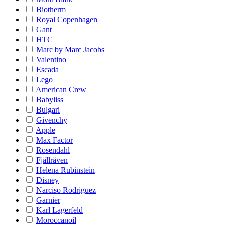
Biotherm
Royal Copenhagen
Gant
HTC
Marc by Marc Jacobs
Valentino
Escada
Lego
American Crew
Babyliss
Bulgari
Givenchy
Apple
Max Factor
Rosendahl
Fjällräven
Helena Rubinstein
Disney
Narciso Rodriguez
Garnier
Karl Lagerfeld
Moroccanoil