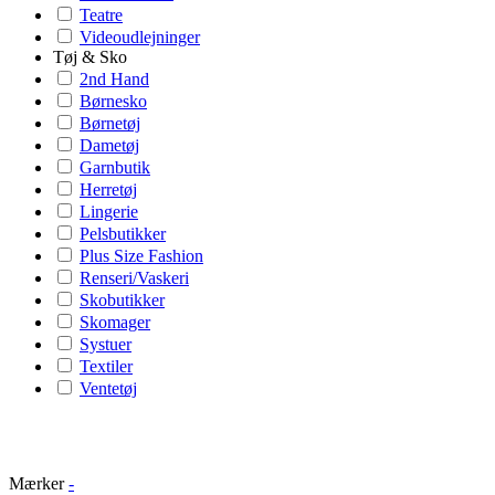
Teatre
Videoudlejninger
Tøj & Sko
2nd Hand
Børnesko
Børnetøj
Dametøj
Garnbutik
Herretøj
Lingerie
Pelsbutikker
Plus Size Fashion
Renseri/Vaskeri
Skobutikker
Skomager
Systuer
Textiler
Ventetøj
Mærker
-