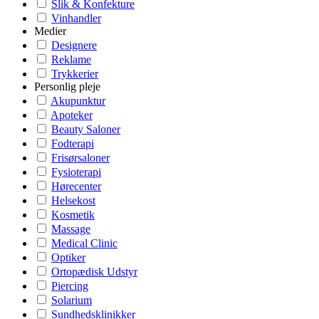
Slik & Konfekture
Vinhandler
Medier
Designere
Reklame
Trykkerier
Personlig pleje
Akupunktur
Apoteker
Beauty Saloner
Fodterapi
Frisørsaloner
Fysioterapi
Hørecenter
Helsekost
Kosmetik
Massage
Medical Clinic
Optiker
Ortopædisk Udstyr
Piercing
Solarium
Sundhedsklinikker