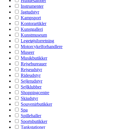
Hundesaloner
Instrumenter
Jagtudstyr
Kampsport
Kontorartikler
Kunstgalleri
Kunstmuseum
Legetøjsforretning
Motorcykelforhandlere
Museer
Musikbutikker
Rejsebureauer
Rejseudstyr
Rideudstyr
Sejlerudstyr
Sejlklubber
Shoppingcentre
Skiudstyr
Souvenirbutikker
Spa
Spillehaller
Sportsbutikker
Tankstationer