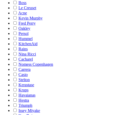
Boss
Le Creuset
Acne
Kevin Murphy
Fred Perry
Oakley
Persol
Hummel
KitchenAid
Rains
Nina Ricci
Cacharel
Nomess Copenhagen
Carrera
Casio
Stelton
Kerastase
Krups
Havaianas
Hestra
Triumph
Issey Miyake