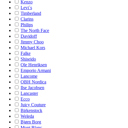
Kenzo
Levi´s
Timberland
Clarins
Philips
The North Face
Davidoff
Jimmy Choo
Michael Kors
Falke
Shiseido
Ole Henriksen
Emporio Armani
Lancome
OBH Nordica
Ilse Jacobsen
Lancaster
Ecco
Juicy Couture
Birkenstock
Weleda
Bjørn Borg
Mont Blanc