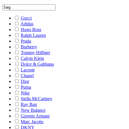
Gucci
Adidas
Hugo Boss
Ralph Lauren
Prada
Burberry
Tommy Hilfiger
Calvin Klein
Dolce & Gabbana
Lacoste
Chanel
Dior
Puma
Nike
Stella McCartney
Ray Ban
New Balance
Giorgio Armani
Marc Jacobs
DKNY