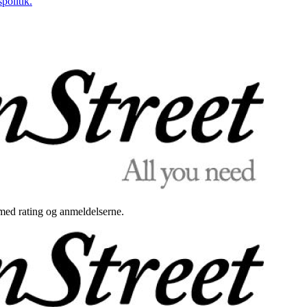
politik.
med rating og anmeldelserne.