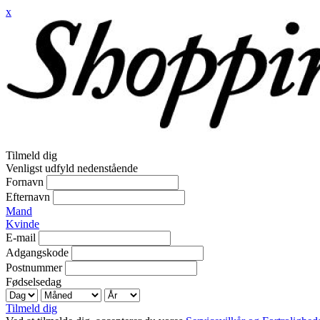
x
Tilmeld dig
Venligst udfyld nedenstående
Fornavn
Efternavn
Mand
Kvinde
E-mail
Adgangskode
Postnummer
Fødselsedag
Tilmeld dig