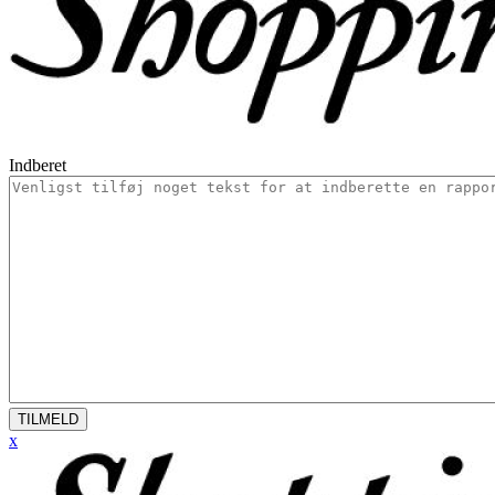
Indberet
TILMELD
x