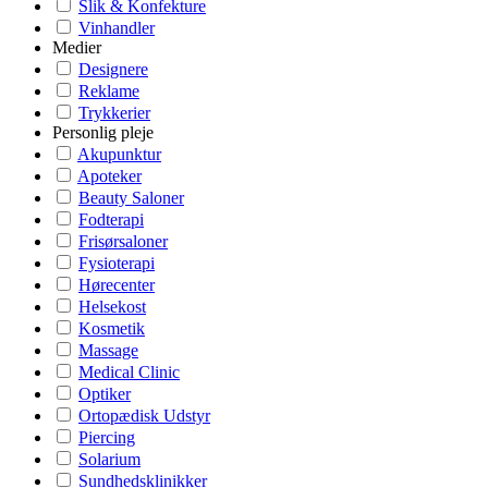
Slik & Konfekture
Vinhandler
Medier
Designere
Reklame
Trykkerier
Personlig pleje
Akupunktur
Apoteker
Beauty Saloner
Fodterapi
Frisørsaloner
Fysioterapi
Hørecenter
Helsekost
Kosmetik
Massage
Medical Clinic
Optiker
Ortopædisk Udstyr
Piercing
Solarium
Sundhedsklinikker