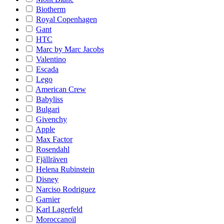
Biotherm
Royal Copenhagen
Gant
HTC
Marc by Marc Jacobs
Valentino
Escada
Lego
American Crew
Babyliss
Bulgari
Givenchy
Apple
Max Factor
Rosendahl
Fjällräven
Helena Rubinstein
Disney
Narciso Rodriguez
Garnier
Karl Lagerfeld
Moroccanoil