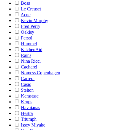
Boss
Le Creuset
Acne
Kevin Murphy
Fred Perry
Oakley
Persol
Hummel
KitchenAid
Rains
Nina Ricci
Cacharel
Nomess Copenhagen
Carrera
Casio
Stelton
Kerastase
Krups
Havaianas
Hestra
Triumph
Issey Miyake