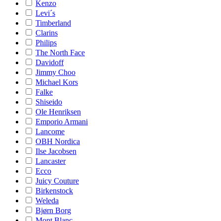
Kenzo
Levi´s
Timberland
Clarins
Philips
The North Face
Davidoff
Jimmy Choo
Michael Kors
Falke
Shiseido
Ole Henriksen
Emporio Armani
Lancome
OBH Nordica
Ilse Jacobsen
Lancaster
Ecco
Juicy Couture
Birkenstock
Weleda
Bjørn Borg
Mont Blanc