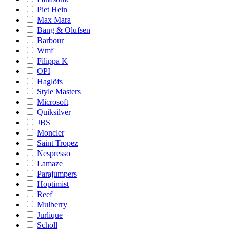
Piet Hein
Max Mara
Bang & Olufsen
Barbour
Wmf
Filippa K
OPI
Haglöfs
Style Masters
Microsoft
Quiksilver
JBS
Moncler
Saint Tropez
Nespresso
Lamaze
Parajumpers
Hoptimist
Reef
Mulberry
Jurlique
Scholl