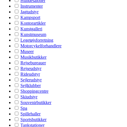
Hundesaloner
Instrumenter
Jagtudstyr
Kampsport
Kontorartikler
Kunstgalleri
Kunstmuseum
Legetøjsforretning
Motorcykelforhandlere
Museer
Musikbutikker
Rejsebureauer
Rejseudstyr
Rideudstyr
Sejlerudstyr
Sejlklubber
Shoppingcentre
Skiudstyr
Souvenirbutikker
Spa
Spillehaller
Sportsbutikker
Tankstationer