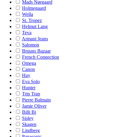
Mads Nørgaard
Holmegaard
Wella
St. Tropez
Helmut Lang
Teva
Armani Jeans
Salomon
Bruuns Bazaar
French Connection
Omega
Canon
Hay
Eva Solo
Hunter
Trip Trap
Pierre Balmain
Jamie Oliver
Billi Bi
Sisley
Skagen
Lindberg
Panasonic