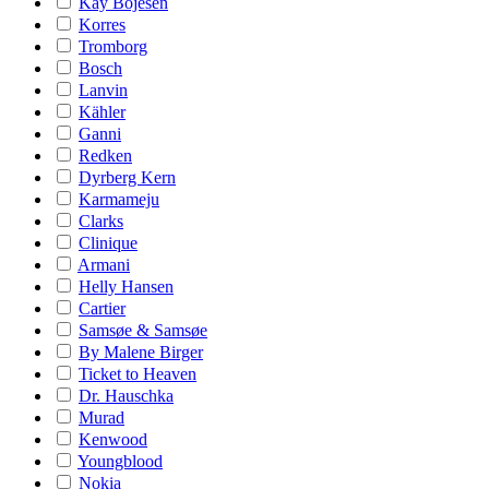
Kay Bojesen
Korres
Tromborg
Bosch
Lanvin
Kähler
Ganni
Redken
Dyrberg Kern
Karmameju
Clarks
Clinique
Armani
Helly Hansen
Cartier
Samsøe & Samsøe
By Malene Birger
Ticket to Heaven
Dr. Hauschka
Murad
Kenwood
Youngblood
Nokia