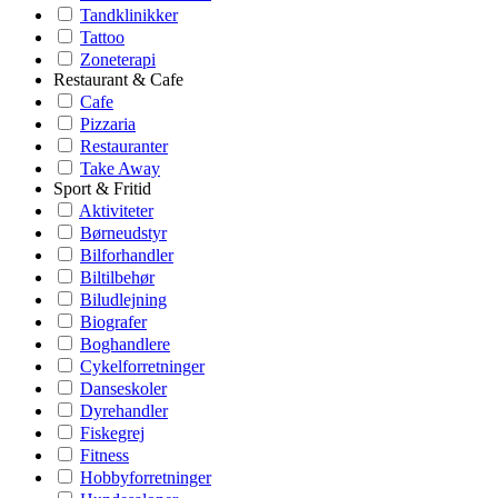
Tandklinikker
Tattoo
Zoneterapi
Restaurant & Cafe
Cafe
Pizzaria
Restauranter
Take Away
Sport & Fritid
Aktiviteter
Børneudstyr
Bilforhandler
Biltilbehør
Biludlejning
Biografer
Boghandlere
Cykelforretninger
Danseskoler
Dyrehandler
Fiskegrej
Fitness
Hobbyforretninger