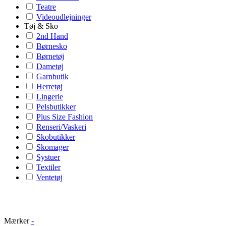
Teatre
Videoudlejninger
Tøj & Sko
2nd Hand
Børnesko
Børnetøj
Dametøj
Garnbutik
Herretøj
Lingerie
Pelsbutikker
Plus Size Fashion
Renseri/Vaskeri
Skobutikker
Skomager
Systuer
Textiler
Ventetøj
Mærker
-