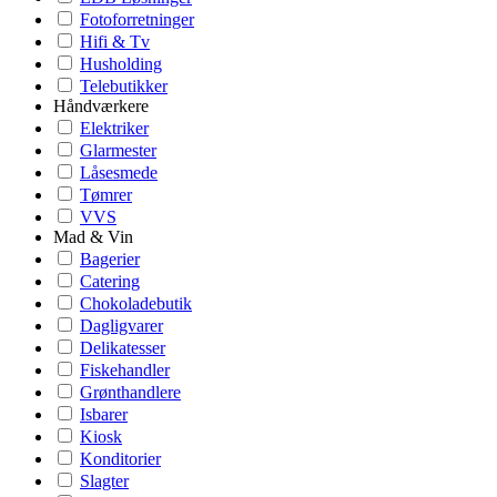
Fotoforretninger
Hifi & Tv
Husholding
Telebutikker
Håndværkere
Elektriker
Glarmester
Låsesmede
Tømrer
VVS
Mad & Vin
Bagerier
Catering
Chokoladebutik
Dagligvarer
Delikatesser
Fiskehandler
Grønthandlere
Isbarer
Kiosk
Konditorier
Slagter