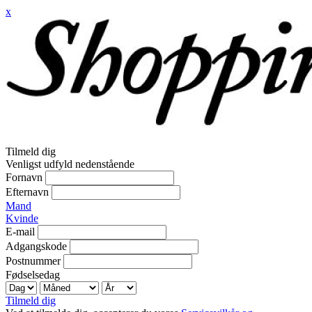
x
Tilmeld dig
Venligst udfyld nedenstående
Fornavn
Efternavn
Mand
Kvinde
E-mail
Adgangskode
Postnummer
Fødselsedag
Tilmeld dig