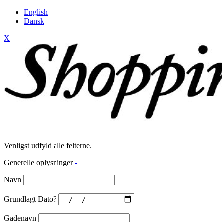
English
Dansk
X
Venligst udfyld alle felterne.
Generelle oplysninger
-
Navn
Grundlagt Dato?
Gadenavn