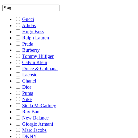
Gucci
Adidas
Hugo Boss
Ralph Lauren
Prada
Burberry
Tommy Hilfiger
Calvin Klein
Dolce & Gabbana
Lacoste
Chanel
Dior
Puma
Nike
Stella McCartney
Ray Ban
New Balance
Giorgio Armani
Marc Jacobs
DKNY