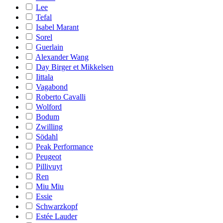
Lee
Tefal
Isabel Marant
Sorel
Guerlain
Alexander Wang
Day Birger et Mikkelsen
Iittala
Vagabond
Roberto Cavalli
Wolford
Bodum
Zwilling
Södahl
Peak Performance
Peugeot
Pillivuyt
Ren
Miu Miu
Essie
Schwarzkopf
Estée Lauder