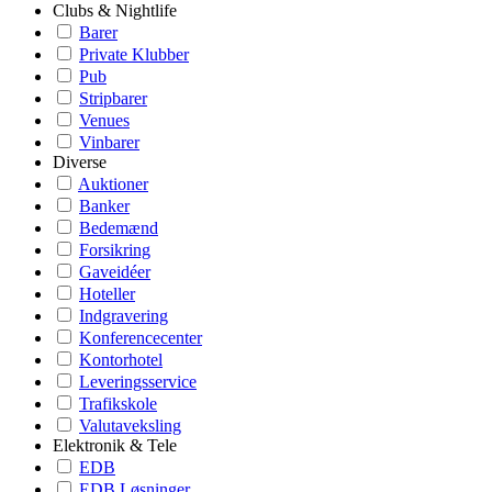
Clubs & Nightlife
Barer
Private Klubber
Pub
Stripbarer
Venues
Vinbarer
Diverse
Auktioner
Banker
Bedemænd
Forsikring
Gaveidéer
Hoteller
Indgravering
Konferencecenter
Kontorhotel
Leveringsservice
Trafikskole
Valutaveksling
Elektronik & Tele
EDB
EDB Løsninger