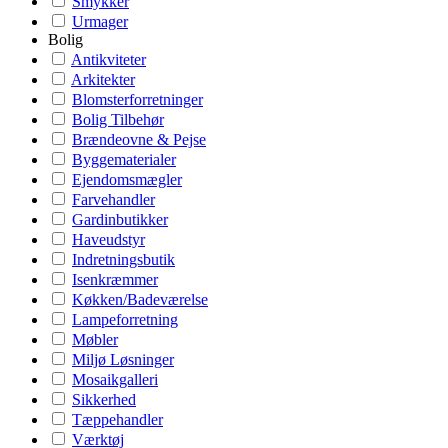
Smykker
Urmager
Bolig
Antikviteter
Arkitekter
Blomsterforretninger
Bolig Tilbehør
Brændeovne & Pejse
Byggematerialer
Ejendomsmægler
Farvehandler
Gardinbutikker
Haveudstyr
Indretningsbutik
Isenkræmmer
Køkken/Badeværelse
Lampeforretning
Møbler
Miljø Løsninger
Mosaikgalleri
Sikkerhed
Tæppehandler
Værktøj