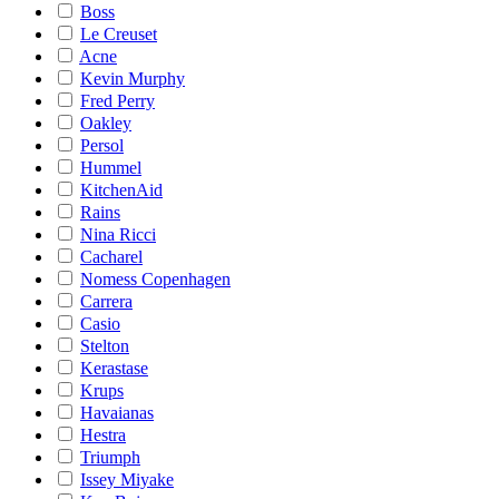
Boss
Le Creuset
Acne
Kevin Murphy
Fred Perry
Oakley
Persol
Hummel
KitchenAid
Rains
Nina Ricci
Cacharel
Nomess Copenhagen
Carrera
Casio
Stelton
Kerastase
Krups
Havaianas
Hestra
Triumph
Issey Miyake