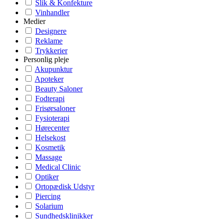
Slik & Konfekture
Vinhandler
Medier
Designere
Reklame
Trykkerier
Personlig pleje
Akupunktur
Apoteker
Beauty Saloner
Fodterapi
Frisørsaloner
Fysioterapi
Hørecenter
Helsekost
Kosmetik
Massage
Medical Clinic
Optiker
Ortopædisk Udstyr
Piercing
Solarium
Sundhedsklinikker