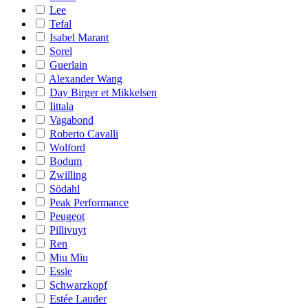
Lee
Tefal
Isabel Marant
Sorel
Guerlain
Alexander Wang
Day Birger et Mikkelsen
Iittala
Vagabond
Roberto Cavalli
Wolford
Bodum
Zwilling
Södahl
Peak Performance
Peugeot
Pillivuyt
Ren
Miu Miu
Essie
Schwarzkopf
Estée Lauder