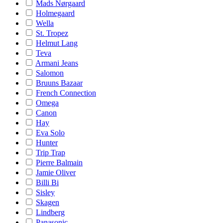
Mads Nørgaard
Holmegaard
Wella
St. Tropez
Helmut Lang
Teva
Armani Jeans
Salomon
Bruuns Bazaar
French Connection
Omega
Canon
Hay
Eva Solo
Hunter
Trip Trap
Pierre Balmain
Jamie Oliver
Billi Bi
Sisley
Skagen
Lindberg
Panasonic