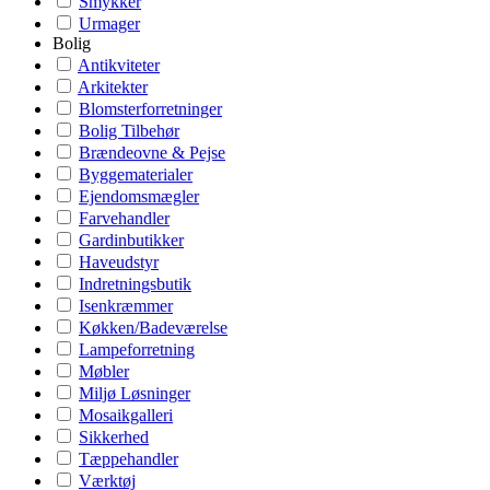
Smykker
Urmager
Bolig
Antikviteter
Arkitekter
Blomsterforretninger
Bolig Tilbehør
Brændeovne & Pejse
Byggematerialer
Ejendomsmægler
Farvehandler
Gardinbutikker
Haveudstyr
Indretningsbutik
Isenkræmmer
Køkken/Badeværelse
Lampeforretning
Møbler
Miljø Løsninger
Mosaikgalleri
Sikkerhed
Tæppehandler
Værktøj