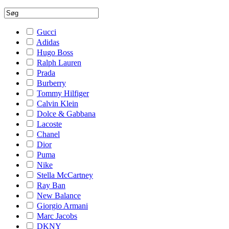
Gucci
Adidas
Hugo Boss
Ralph Lauren
Prada
Burberry
Tommy Hilfiger
Calvin Klein
Dolce & Gabbana
Lacoste
Chanel
Dior
Puma
Nike
Stella McCartney
Ray Ban
New Balance
Giorgio Armani
Marc Jacobs
DKNY