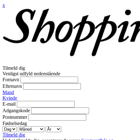
x
Tilmeld dig
Venligst udfyld nedenstående
Fornavn
Efternavn
Mand
Kvinde
E-mail
Adgangskode
Postnummer
Fødselsedag
Tilmeld dig