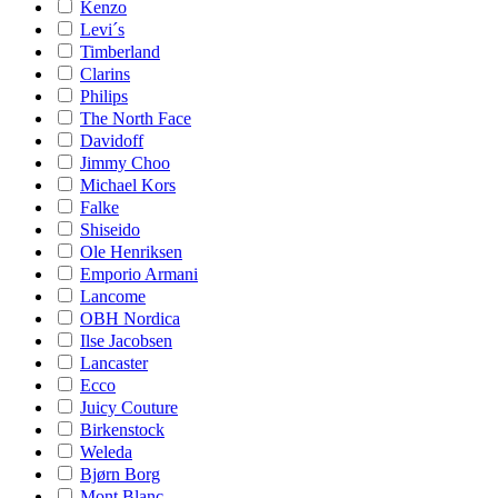
Kenzo
Levi´s
Timberland
Clarins
Philips
The North Face
Davidoff
Jimmy Choo
Michael Kors
Falke
Shiseido
Ole Henriksen
Emporio Armani
Lancome
OBH Nordica
Ilse Jacobsen
Lancaster
Ecco
Juicy Couture
Birkenstock
Weleda
Bjørn Borg
Mont Blanc