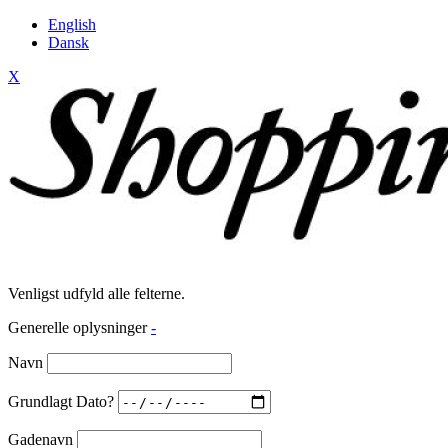
English
Dansk
X
Venligst udfyld alle felterne.
Generelle oplysninger
-
Navn
Grundlagt Dato?
Gadenavn