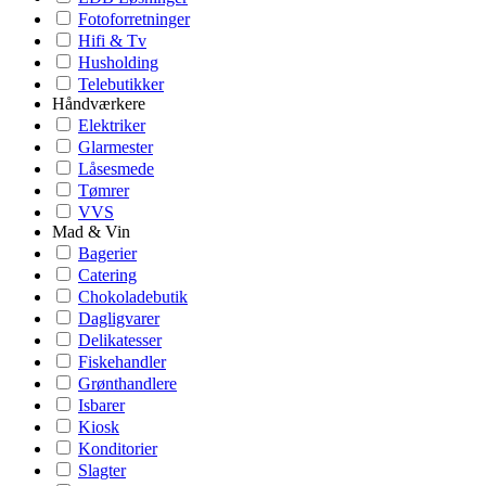
Fotoforretninger
Hifi & Tv
Husholding
Telebutikker
Håndværkere
Elektriker
Glarmester
Låsesmede
Tømrer
VVS
Mad & Vin
Bagerier
Catering
Chokoladebutik
Dagligvarer
Delikatesser
Fiskehandler
Grønthandlere
Isbarer
Kiosk
Konditorier
Slagter