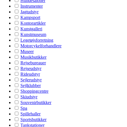
Hundesaloner
Instrumenter
Jagtudstyr
Kampsport
Kontorartikler
Kunstgalleri
Kunstmuseum
Legetøjsforretning
Motorcykelforhandlere
Museer
Musikbutikker
Rejsebureauer
Rejseudstyr
Rideudstyr
Sejlerudstyr
Sejlklubber
Shoppingcentre
Skiudstyr
Souvenirbutikker
Spa
Spillehaller
Sportsbutikker
Tankstationer