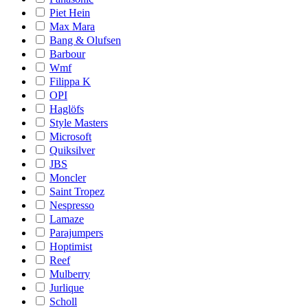
Piet Hein
Max Mara
Bang & Olufsen
Barbour
Wmf
Filippa K
OPI
Haglöfs
Style Masters
Microsoft
Quiksilver
JBS
Moncler
Saint Tropez
Nespresso
Lamaze
Parajumpers
Hoptimist
Reef
Mulberry
Jurlique
Scholl