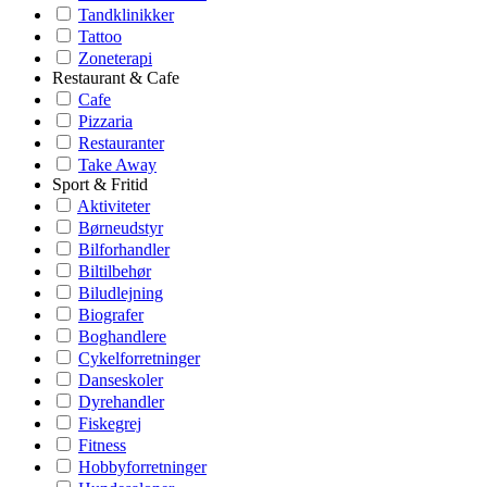
Tandklinikker
Tattoo
Zoneterapi
Restaurant & Cafe
Cafe
Pizzaria
Restauranter
Take Away
Sport & Fritid
Aktiviteter
Børneudstyr
Bilforhandler
Biltilbehør
Biludlejning
Biografer
Boghandlere
Cykelforretninger
Danseskoler
Dyrehandler
Fiskegrej
Fitness
Hobbyforretninger