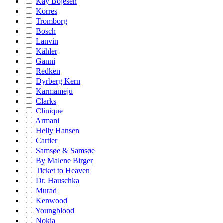
Kay Bojesen
Korres
Tromborg
Bosch
Lanvin
Kähler
Ganni
Redken
Dyrberg Kern
Karmameju
Clarks
Clinique
Armani
Helly Hansen
Cartier
Samsøe & Samsøe
By Malene Birger
Ticket to Heaven
Dr. Hauschka
Murad
Kenwood
Youngblood
Nokia