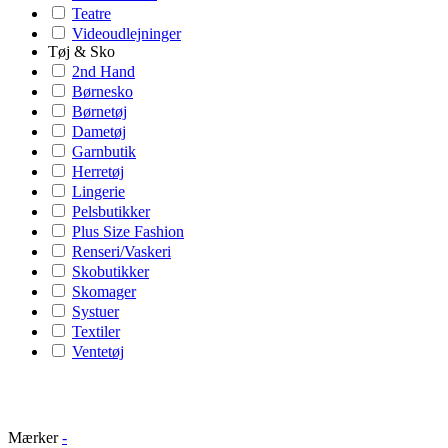
Teatre
Videoudlejninger
Tøj & Sko
2nd Hand
Børnesko
Børnetøj
Dametøj
Garnbutik
Herretøj
Lingerie
Pelsbutikker
Plus Size Fashion
Renseri/Vaskeri
Skobutikker
Skomager
Systuer
Textiler
Ventetøj
Mærker
-