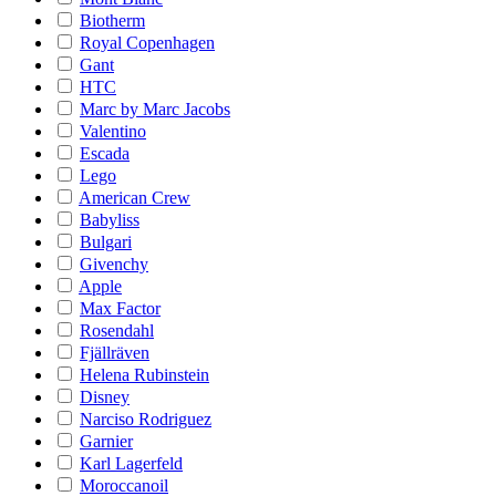
Biotherm
Royal Copenhagen
Gant
HTC
Marc by Marc Jacobs
Valentino
Escada
Lego
American Crew
Babyliss
Bulgari
Givenchy
Apple
Max Factor
Rosendahl
Fjällräven
Helena Rubinstein
Disney
Narciso Rodriguez
Garnier
Karl Lagerfeld
Moroccanoil