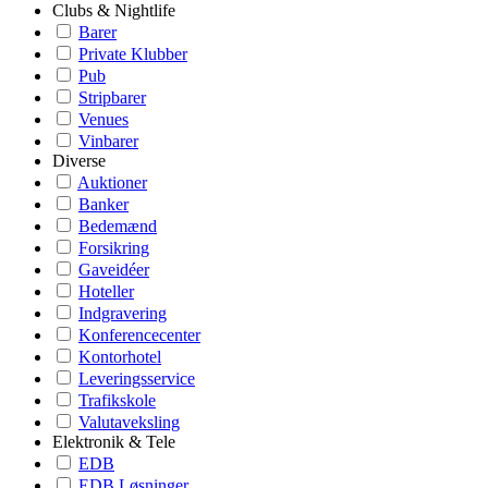
Clubs & Nightlife
Barer
Private Klubber
Pub
Stripbarer
Venues
Vinbarer
Diverse
Auktioner
Banker
Bedemænd
Forsikring
Gaveidéer
Hoteller
Indgravering
Konferencecenter
Kontorhotel
Leveringsservice
Trafikskole
Valutaveksling
Elektronik & Tele
EDB
EDB Løsninger