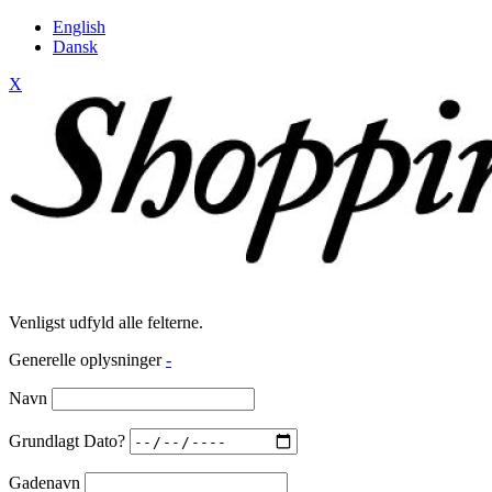
English
Dansk
X
Venligst udfyld alle felterne.
Generelle oplysninger
-
Navn
Grundlagt Dato?
Gadenavn