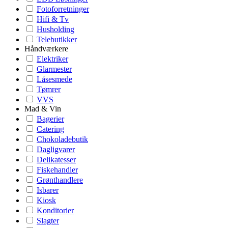
Fotoforretninger
Hifi & Tv
Husholding
Telebutikker
Håndværkere
Elektriker
Glarmester
Låsesmede
Tømrer
VVS
Mad & Vin
Bagerier
Catering
Chokoladebutik
Dagligvarer
Delikatesser
Fiskehandler
Grønthandlere
Isbarer
Kiosk
Konditorier
Slagter