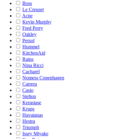
Boss
Le Creuset
Acne
Kevin Murphy
Fred Perry
Oakley
Persol
Hummel
KitchenAid
Rains
Nina Ricci
Cacharel
Nomess Copenhagen
Carrera
Casio
Stelton
Kerastase
Krups
Havaianas
Hestra
Triumph
Issey Miyake