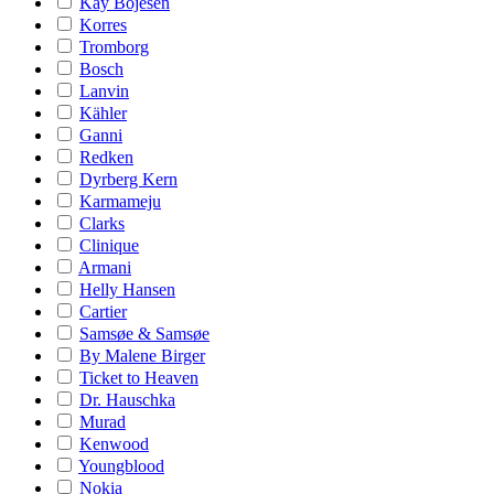
Kay Bojesen
Korres
Tromborg
Bosch
Lanvin
Kähler
Ganni
Redken
Dyrberg Kern
Karmameju
Clarks
Clinique
Armani
Helly Hansen
Cartier
Samsøe & Samsøe
By Malene Birger
Ticket to Heaven
Dr. Hauschka
Murad
Kenwood
Youngblood
Nokia