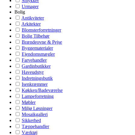
Smykker
Urmager
Bolig
Antikviteter
Arkitekter
Blomsterforretninger
Bolig Tilbehør
Brændeovne & Pejse
Byggematerialer
Ejendomsmægler
Farvehandler
Gardinbutikker
Haveudstyr
Indretningsbutik
Isenkræmmer
Køkken/Badeværelse
Lampeforretning
Møbler
Miljø Løsninger
Mosaikgalleri
Sikkerhed
Tæppehandler
Værktøj