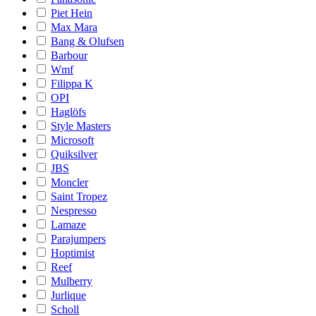
Piet Hein
Max Mara
Bang & Olufsen
Barbour
Wmf
Filippa K
OPI
Haglöfs
Style Masters
Microsoft
Quiksilver
JBS
Moncler
Saint Tropez
Nespresso
Lamaze
Parajumpers
Hoptimist
Reef
Mulberry
Jurlique
Scholl