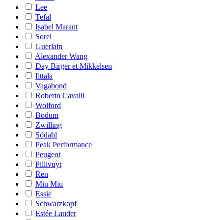
Lee
Tefal
Isabel Marant
Sorel
Guerlain
Alexander Wang
Day Birger et Mikkelsen
Iittala
Vagabond
Roberto Cavalli
Wolford
Bodum
Zwilling
Södahl
Peak Performance
Peugeot
Pillivuyt
Ren
Miu Miu
Essie
Schwarzkopf
Estée Lauder