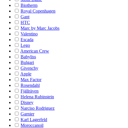
Biotherm
Royal Copenhagen
Gant
HTC
Marc by Marc Jacobs
Valentino
Escada
Lego
American Crew
Babyliss
Bulgari
Givenchy
Apple
Max Factor
Rosendahl
Fjällräven
Helena Rubinstein
Disney
Narciso Rodriguez
Garnier
Karl Lagerfeld
Moroccanoil