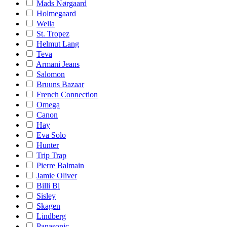
Mads Nørgaard
Holmegaard
Wella
St. Tropez
Helmut Lang
Teva
Armani Jeans
Salomon
Bruuns Bazaar
French Connection
Omega
Canon
Hay
Eva Solo
Hunter
Trip Trap
Pierre Balmain
Jamie Oliver
Billi Bi
Sisley
Skagen
Lindberg
Panasonic