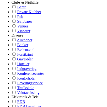
Clubs & Nightlife
Barer
Private Klubber
Pub
Stripbarer
Venues
Vinbarer
Diverse
Auktioner
Banker
Bedemænd
Forsikring
Gaveidéer
Hoteller
Indgravering
Konferencecenter
Kontorhotel
Leveringsservice
Trafikskole
Valutaveksling
Elektronik & Tele
EDB
EDB Løsninger