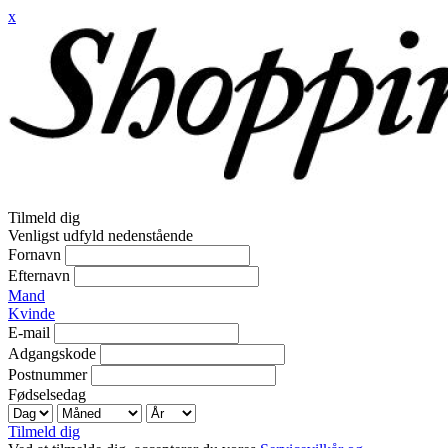
x
Tilmeld dig
Venligst udfyld nedenstående
Fornavn
Efternavn
Mand
Kvinde
E-mail
Adgangskode
Postnummer
Fødselsedag
Tilmeld dig