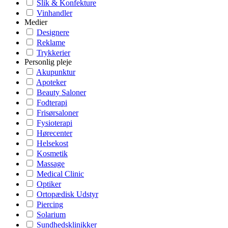
Slik & Konfekture
Vinhandler
Medier
Designere
Reklame
Trykkerier
Personlig pleje
Akupunktur
Apoteker
Beauty Saloner
Fodterapi
Frisørsaloner
Fysioterapi
Hørecenter
Helsekost
Kosmetik
Massage
Medical Clinic
Optiker
Ortopædisk Udstyr
Piercing
Solarium
Sundhedsklinikker