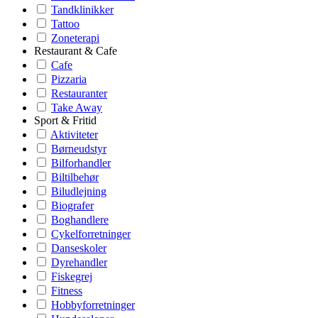
Tandklinikker
Tattoo
Zoneterapi
Restaurant & Cafe
Cafe
Pizzaria
Restauranter
Take Away
Sport & Fritid
Aktiviteter
Børneudstyr
Bilforhandler
Biltilbehør
Biludlejning
Biografer
Boghandlere
Cykelforretninger
Danseskoler
Dyrehandler
Fiskegrej
Fitness
Hobbyforretninger