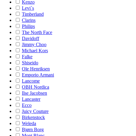
Kenzo
Levi´s
Timberland
Clarins
Philips
The North Face
Davidoff
Jimmy Choo
Michael Kors
Falke
Shiseido
Ole Henriksen
Emporio Armani
Lancome
OBH Nordica
Ilse Jacobsen
Lancaster
Ecco
Juicy Couture
Birkenstock
Weleda
Bjørn Borg
Mont Blanc