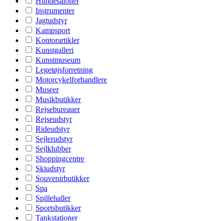
Hundesaloner
Instrumenter
Jagtudstyr
Kampsport
Kontorartikler
Kunstgalleri
Kunstmuseum
Legetøjsforretning
Motorcykelforhandlere
Museer
Musikbutikker
Rejsebureauer
Rejseudstyr
Rideudstyr
Sejlerudstyr
Sejlklubber
Shoppingcentre
Skiudstyr
Souvenirbutikker
Spa
Spillehaller
Sportsbutikker
Tankstationer