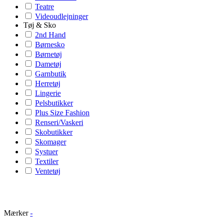
Teatre
Videoudlejninger
Tøj & Sko
2nd Hand
Børnesko
Børnetøj
Dametøj
Garnbutik
Herretøj
Lingerie
Pelsbutikker
Plus Size Fashion
Renseri/Vaskeri
Skobutikker
Skomager
Systuer
Textiler
Ventetøj
Mærker
-