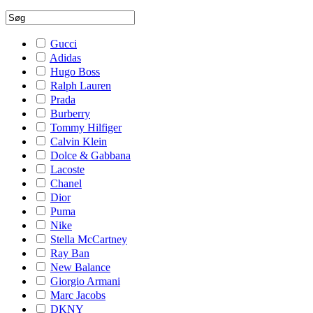
Gucci
Adidas
Hugo Boss
Ralph Lauren
Prada
Burberry
Tommy Hilfiger
Calvin Klein
Dolce & Gabbana
Lacoste
Chanel
Dior
Puma
Nike
Stella McCartney
Ray Ban
New Balance
Giorgio Armani
Marc Jacobs
DKNY