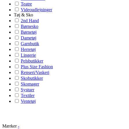
Teatre
Videoudlejninger
Tøj & Sko
2nd Hand
Børnesko
Børnetøj
Dametøj
Garnbutik
Herretøj
Lingerie
Pelsbutikker
Plus Size Fashion
Renseri/Vaskeri
Skobutikker
Skomager
Systuer
Textiler
Ventetøj
Mærker
-