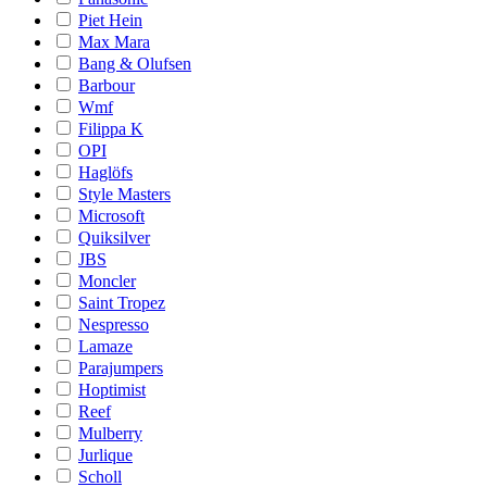
Piet Hein
Max Mara
Bang & Olufsen
Barbour
Wmf
Filippa K
OPI
Haglöfs
Style Masters
Microsoft
Quiksilver
JBS
Moncler
Saint Tropez
Nespresso
Lamaze
Parajumpers
Hoptimist
Reef
Mulberry
Jurlique
Scholl