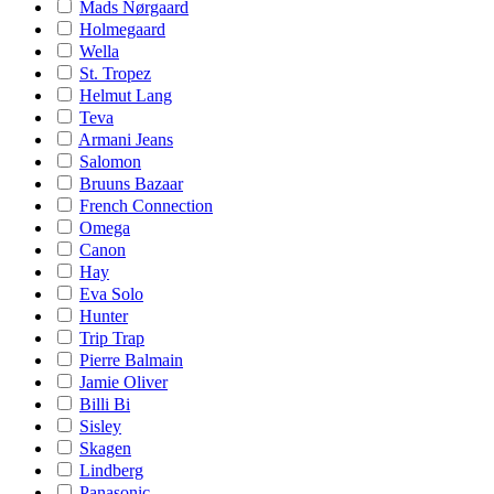
Mads Nørgaard
Holmegaard
Wella
St. Tropez
Helmut Lang
Teva
Armani Jeans
Salomon
Bruuns Bazaar
French Connection
Omega
Canon
Hay
Eva Solo
Hunter
Trip Trap
Pierre Balmain
Jamie Oliver
Billi Bi
Sisley
Skagen
Lindberg
Panasonic