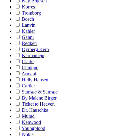
Kay Bojesen
Korres
Tromborg
Bosch
Lanvin
Kähler
Ganni
Redken
Dyrberg Kern
Karmameju
Clarks
Clinique
Armani
Helly Hansen
Cartier
Samsøe & Samsøe
By Malene Birger
Ticket to Heaven
Dr. Hauschka
Murad
Kenwood
Youngblood
Nokia