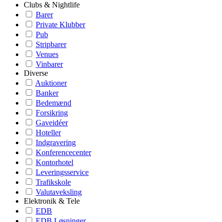
Clubs & Nightlife
Barer
Private Klubber
Pub
Stripbarer
Venues
Vinbarer
Diverse
Auktioner
Banker
Bedemænd
Forsikring
Gaveidéer
Hoteller
Indgravering
Konferencecenter
Kontorhotel
Leveringsservice
Trafikskole
Valutaveksling
Elektronik & Tele
EDB
EDB Løsninger