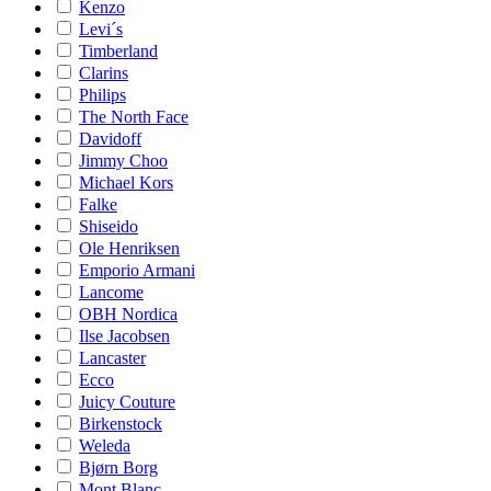
Kenzo
Levi´s
Timberland
Clarins
Philips
The North Face
Davidoff
Jimmy Choo
Michael Kors
Falke
Shiseido
Ole Henriksen
Emporio Armani
Lancome
OBH Nordica
Ilse Jacobsen
Lancaster
Ecco
Juicy Couture
Birkenstock
Weleda
Bjørn Borg
Mont Blanc