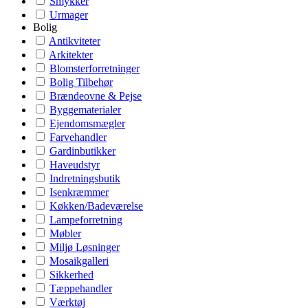
Smykker
Urmager
Bolig
Antikviteter
Arkitekter
Blomsterforretninger
Bolig Tilbehør
Brændeovne & Pejse
Byggematerialer
Ejendomsmægler
Farvehandler
Gardinbutikker
Haveudstyr
Indretningsbutik
Isenkræmmer
Køkken/Badeværelse
Lampeforretning
Møbler
Miljø Løsninger
Mosaikgalleri
Sikkerhed
Tæppehandler
Værktøj