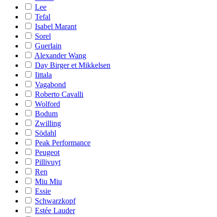
Lee
Tefal
Isabel Marant
Sorel
Guerlain
Alexander Wang
Day Birger et Mikkelsen
Iittala
Vagabond
Roberto Cavalli
Wolford
Bodum
Zwilling
Södahl
Peak Performance
Peugeot
Pillivuyt
Ren
Miu Miu
Essie
Schwarzkopf
Estée Lauder