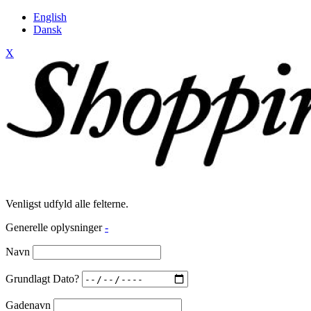
English
Dansk
X
Venligst udfyld alle felterne.
Generelle oplysninger
-
Navn
Grundlagt Dato?
Gadenavn