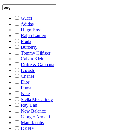
Gucci
Adidas
Hugo Boss
Ralph Lauren
Prada
Burberry
Tommy Hilfiger
Calvin Klein
Dolce & Gabbana
Lacoste
Chanel
Dior
Puma
Nike
Stella McCartney
Ray Ban
New Balance
Giorgio Armani
Marc Jacobs
DKNY