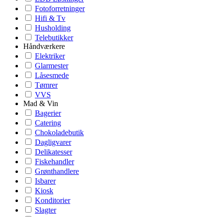
Fotoforretninger
Hifi & Tv
Husholding
Telebutikker
Håndværkere
Elektriker
Glarmester
Låsesmede
Tømrer
VVS
Mad & Vin
Bagerier
Catering
Chokoladebutik
Dagligvarer
Delikatesser
Fiskehandler
Grønthandlere
Isbarer
Kiosk
Konditorier
Slagter