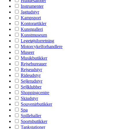
Hundesaloner
Instrumenter
Jagtudstyr
Kampsport
Kontorartikler
Kunstgalleri
Kunstmuseum
Legetøjsforretning
Motorcykelforhandlere
Museer
Musikbutikker
Rejsebureauer
Rejseudstyr
Rideudstyr
Sejlerudstyr
Sejlklubber
Shoppingcentre
Skiudstyr
Souvenirbutikker
Spa
Spillehaller
Sportsbutikker
Tankstationer