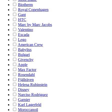
Biotherm
Royal Copenhagen
Gant
HTC
Marc by Marc Jacobs
Valentino
Escada
Lego
American Crew
Babyliss
Bulgari
Givenchy
Apple
Max Factor
Rosendahl
Fjällräven
Helena Rubinstein
Disney
Narciso Rodriguez
Garnier
Karl Lagerfeld
Moroccanoil