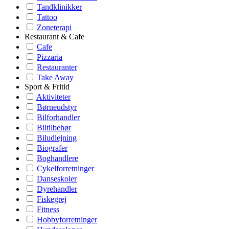
Tandklinikker
Tattoo
Zoneterapi
Restaurant & Cafe
Cafe
Pizzaria
Restauranter
Take Away
Sport & Fritid
Aktiviteter
Børneudstyr
Bilforhandler
Biltilbehør
Biludlejning
Biografer
Boghandlere
Cykelforretninger
Danseskoler
Dyrehandler
Fiskegrej
Fitness
Hobbyforretninger