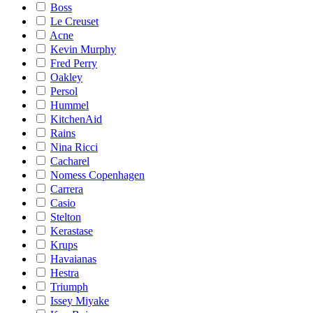
Boss
Le Creuset
Acne
Kevin Murphy
Fred Perry
Oakley
Persol
Hummel
KitchenAid
Rains
Nina Ricci
Cacharel
Nomess Copenhagen
Carrera
Casio
Stelton
Kerastase
Krups
Havaianas
Hestra
Triumph
Issey Miyake