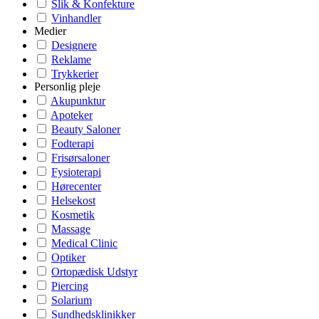
Slik & Konfekture
Vinhandler
Medier
Designere
Reklame
Trykkerier
Personlig pleje
Akupunktur
Apoteker
Beauty Saloner
Fodterapi
Frisørsaloner
Fysioterapi
Hørecenter
Helsekost
Kosmetik
Massage
Medical Clinic
Optiker
Ortopædisk Udstyr
Piercing
Solarium
Sundhedsklinikker