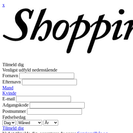
x
Tilmeld dig
Venligst udfyld nedenstående
Fornavn
Efternavn
Mand
Kvinde
E-mail
Adgangskode
Postnummer
Fødselsedag
Tilmeld dig