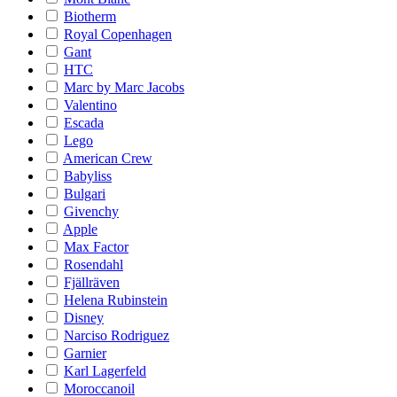
Biotherm
Royal Copenhagen
Gant
HTC
Marc by Marc Jacobs
Valentino
Escada
Lego
American Crew
Babyliss
Bulgari
Givenchy
Apple
Max Factor
Rosendahl
Fjällräven
Helena Rubinstein
Disney
Narciso Rodriguez
Garnier
Karl Lagerfeld
Moroccanoil