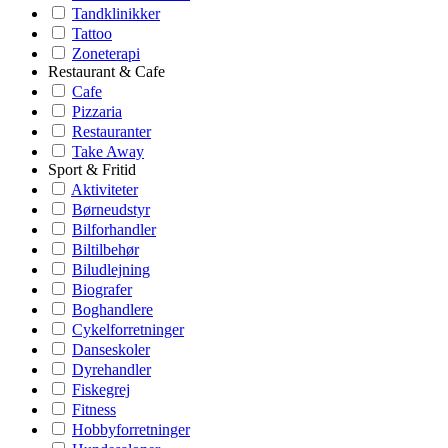
Tandklinikker
Tattoo
Zoneterapi
Restaurant & Cafe
Cafe
Pizzaria
Restauranter
Take Away
Sport & Fritid
Aktiviteter
Børneudstyr
Bilforhandler
Biltilbehør
Biludlejning
Biografer
Boghandlere
Cykelforretninger
Danseskoler
Dyrehandler
Fiskegrej
Fitness
Hobbyforretninger