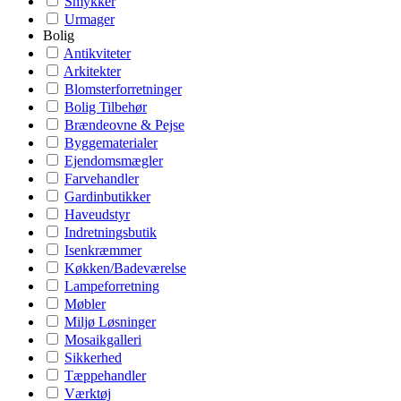
Smykker
Urmager
Bolig
Antikviteter
Arkitekter
Blomsterforretninger
Bolig Tilbehør
Brændeovne & Pejse
Byggematerialer
Ejendomsmægler
Farvehandler
Gardinbutikker
Haveudstyr
Indretningsbutik
Isenkræmmer
Køkken/Badeværelse
Lampeforretning
Møbler
Miljø Løsninger
Mosaikgalleri
Sikkerhed
Tæppehandler
Værktøj