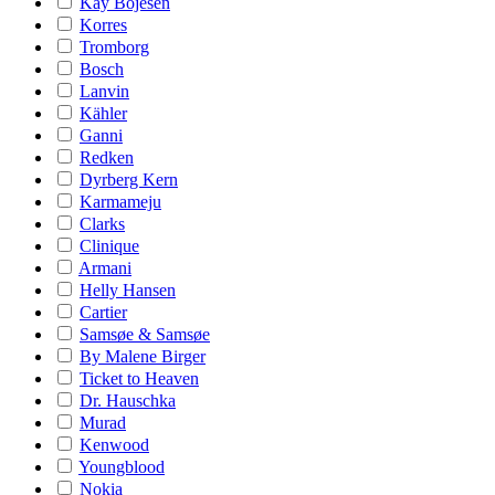
Kay Bojesen
Korres
Tromborg
Bosch
Lanvin
Kähler
Ganni
Redken
Dyrberg Kern
Karmameju
Clarks
Clinique
Armani
Helly Hansen
Cartier
Samsøe & Samsøe
By Malene Birger
Ticket to Heaven
Dr. Hauschka
Murad
Kenwood
Youngblood
Nokia