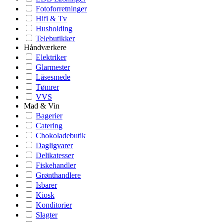
Fotoforretninger
Hifi & Tv
Husholding
Telebutikker
Håndværkere
Elektriker
Glarmester
Låsesmede
Tømrer
VVS
Mad & Vin
Bagerier
Catering
Chokoladebutik
Dagligvarer
Delikatesser
Fiskehandler
Grønthandlere
Isbarer
Kiosk
Konditorier
Slagter