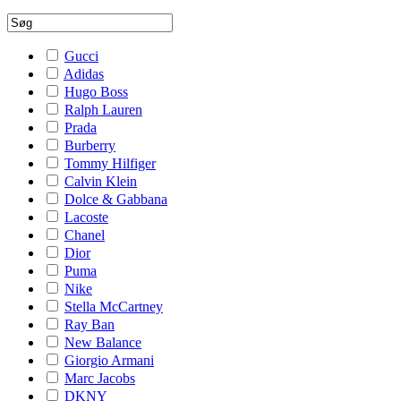
Gucci
Adidas
Hugo Boss
Ralph Lauren
Prada
Burberry
Tommy Hilfiger
Calvin Klein
Dolce & Gabbana
Lacoste
Chanel
Dior
Puma
Nike
Stella McCartney
Ray Ban
New Balance
Giorgio Armani
Marc Jacobs
DKNY