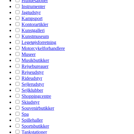
Hundesaloner
Instrumenter
Jagtudstyr
Kampsport
Kontorartikler
Kunstgalleri
Kunstmuseum
Legetøjsforretning
Motorcykelforhandlere
Museer
Musikbutikker
Rejsebureauer
Rejseudstyr
Rideudstyr
Sejlerudstyr
Sejlklubber
Shoppingcentre
Skiudstyr
Souvenirbutikker
Spa
Spillehaller
Sportsbutikker
Tankstationer