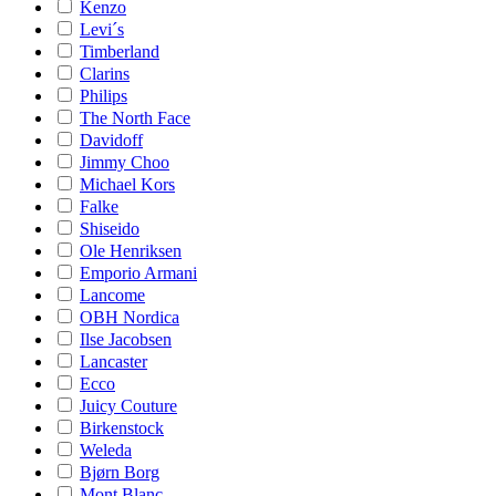
Kenzo
Levi´s
Timberland
Clarins
Philips
The North Face
Davidoff
Jimmy Choo
Michael Kors
Falke
Shiseido
Ole Henriksen
Emporio Armani
Lancome
OBH Nordica
Ilse Jacobsen
Lancaster
Ecco
Juicy Couture
Birkenstock
Weleda
Bjørn Borg
Mont Blanc