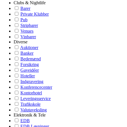
Clubs & Nightlife
Barer
Private Klubber
Pub
Stripbarer
Venues
Vinbarer
Diverse
Auktioner
Banker
Bedemænd
Forsikring
Gaveidéer
Hoteller
Indgravering
Konferencecenter
Kontorhotel
Leveringsservice
Trafikskole
Valutaveksling
Elektronik & Tele
EDB
EDB Løsninger