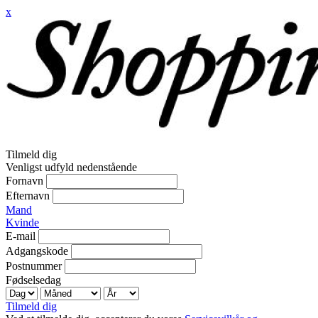
x
Tilmeld dig
Venligst udfyld nedenstående
Fornavn
Efternavn
Mand
Kvinde
E-mail
Adgangskode
Postnummer
Fødselsedag
Tilmeld dig