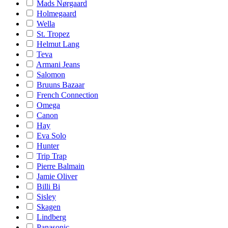
Mads Nørgaard
Holmegaard
Wella
St. Tropez
Helmut Lang
Teva
Armani Jeans
Salomon
Bruuns Bazaar
French Connection
Omega
Canon
Hay
Eva Solo
Hunter
Trip Trap
Pierre Balmain
Jamie Oliver
Billi Bi
Sisley
Skagen
Lindberg
Panasonic