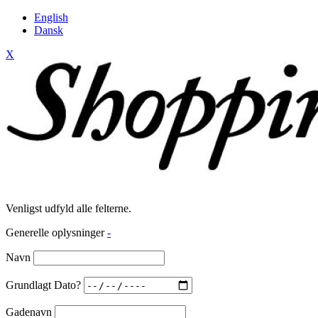
English
Dansk
X
Venligst udfyld alle felterne.
Generelle oplysninger
-
Navn
Grundlagt Dato?
Gadenavn