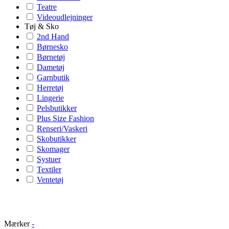
Teatre
Videoudlejninger
Tøj & Sko
2nd Hand
Børnesko
Børnetøj
Dametøj
Garnbutik
Herretøj
Lingerie
Pelsbutikker
Plus Size Fashion
Renseri/Vaskeri
Skobutikker
Skomager
Systuer
Textiler
Ventetøj
Mærker
-