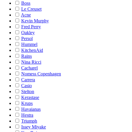
Boss
Le Creuset
Acne
Kevin Murphy
Fred Perry
Oakley
Persol
Hummel
KitchenAid
Rains
Nina Ricci
Cacharel
Nomess Copenhagen
Carrera
Casio
Stelton
Kerastase
Krups
Havaianas
Hestra
Triumph
Issey Miyake