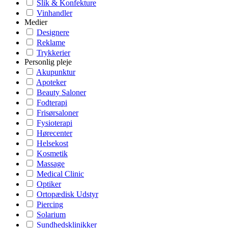
Slik & Konfekture
Vinhandler
Medier
Designere
Reklame
Trykkerier
Personlig pleje
Akupunktur
Apoteker
Beauty Saloner
Fodterapi
Frisørsaloner
Fysioterapi
Hørecenter
Helsekost
Kosmetik
Massage
Medical Clinic
Optiker
Ortopædisk Udstyr
Piercing
Solarium
Sundhedsklinikker