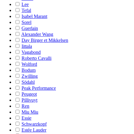
Lee
Tefal
Isabel Marant
Sorel
Guerlain
Alexander Wang
Day Birger et Mikkelsen
Iittala
Vagabond
Roberto Cavalli
Wolford
Bodum
Zwilling
Södahl
Peak Performance
Peugeot
Pillivuyt
Ren
Miu Miu
Essie
Schwarzkopf
Estée Lauder