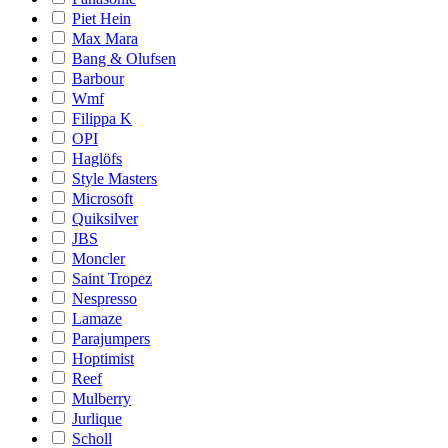
Piet Hein
Max Mara
Bang & Olufsen
Barbour
Wmf
Filippa K
OPI
Haglöfs
Style Masters
Microsoft
Quiksilver
JBS
Moncler
Saint Tropez
Nespresso
Lamaze
Parajumpers
Hoptimist
Reef
Mulberry
Jurlique
Scholl