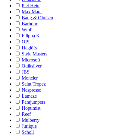
Piet Hein
Max Mara
Bang & Olufsen
Barbour
Wmf
Filippa K
OPI
Haglöfs
Style Masters
Microsoft
Quiksilver
JBS
Moncler
Saint Tropez
Nespresso
Lamaze
Parajumpers
Hoptimist
Reef
Mulberry
Jurlique
Scholl