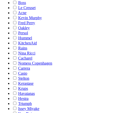
Boss
Le Creuset
Acne
Kevin Murphy
Fred Perry
Oakley
Persol
Hummel
KitchenAid
Rains
Nina Ricci
Cacharel
Nomess Copenhagen
Carrera
Casio
Stelton
Kerastase
Krups
Havaianas
Hestra
Triumph
Issey Miyake