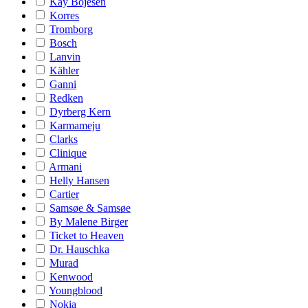
Kay Bojesen
Korres
Tromborg
Bosch
Lanvin
Kähler
Ganni
Redken
Dyrberg Kern
Karmameju
Clarks
Clinique
Armani
Helly Hansen
Cartier
Samsøe & Samsøe
By Malene Birger
Ticket to Heaven
Dr. Hauschka
Murad
Kenwood
Youngblood
Nokia