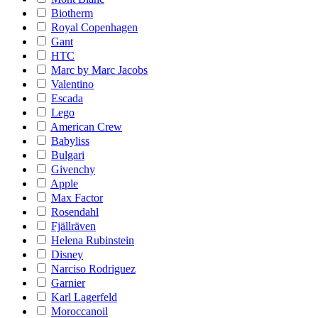
Biotherm
Royal Copenhagen
Gant
HTC
Marc by Marc Jacobs
Valentino
Escada
Lego
American Crew
Babyliss
Bulgari
Givenchy
Apple
Max Factor
Rosendahl
Fjällräven
Helena Rubinstein
Disney
Narciso Rodriguez
Garnier
Karl Lagerfeld
Moroccanoil