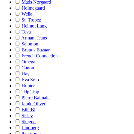
Mads Nørgaard
Holmegaard
Wella
St. Tropez
Helmut Lang
Teva
Armani Jeans
Salomon
Bruuns Bazaar
French Connection
Omega
Canon
Hay
Eva Solo
Hunter
Trip Trap
Pierre Balmain
Jamie Oliver
Billi Bi
Sisley
Skagen
Lindberg
Panasonic