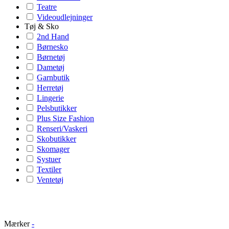
Teatre
Videoudlejninger
Tøj & Sko
2nd Hand
Børnesko
Børnetøj
Dametøj
Garnbutik
Herretøj
Lingerie
Pelsbutikker
Plus Size Fashion
Renseri/Vaskeri
Skobutikker
Skomager
Systuer
Textiler
Ventetøj
Mærker
-