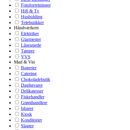
Fotoforretninger
Hifi & Tv
Husholding
Telebutikker
Håndværkere
Elektriker
Glarmester
Låsesmede
Tømrer
VVS
Mad & Vin
Bagerier
Catering
Chokoladebutik
Dagligvarer
Delikatesser
Fiskehandler
Grønthandlere
Isbarer
Kiosk
Konditorier
Slagter