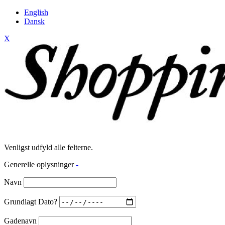
English
Dansk
X
Venligst udfyld alle felterne.
Generelle oplysninger
-
Navn
Grundlagt Dato?
Gadenavn