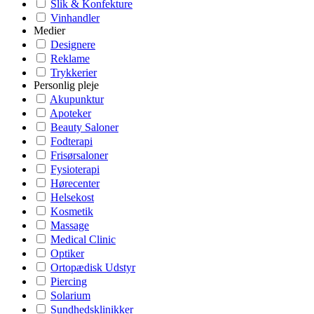
Slik & Konfekture
Vinhandler
Medier
Designere
Reklame
Trykkerier
Personlig pleje
Akupunktur
Apoteker
Beauty Saloner
Fodterapi
Frisørsaloner
Fysioterapi
Hørecenter
Helsekost
Kosmetik
Massage
Medical Clinic
Optiker
Ortopædisk Udstyr
Piercing
Solarium
Sundhedsklinikker