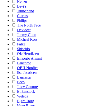
Kenzo
Levi´s
Timberland
Clarins
Philips
The North Face
Davidoff
Jimmy Choo
Michael Kors
Falke
Shiseido
Ole Henriksen
Emporio Armani
Lancome
OBH Nordica
Ilse Jacobsen
Lancaster
Ecco
Juicy Couture
Birkenstock
Weleda
Bjørn Borg
Mont Blanc