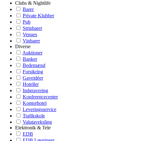
Clubs & Nightlife
Barer
Private Klubber
Pub
Stripbarer
Venues
Vinbarer
Diverse
Auktioner
Banker
Bedemænd
Forsikring
Gaveidéer
Hoteller
Indgravering
Konferencecenter
Kontorhotel
Leveringsservice
Trafikskole
Valutaveksling
Elektronik & Tele
EDB
EDB Løsninger