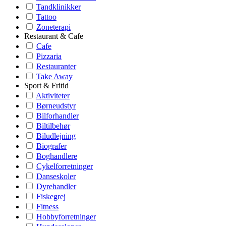
Tandklinikker
Tattoo
Zoneterapi
Restaurant & Cafe
Cafe
Pizzaria
Restauranter
Take Away
Sport & Fritid
Aktiviteter
Børneudstyr
Bilforhandler
Biltilbehør
Biludlejning
Biografer
Boghandlere
Cykelforretninger
Danseskoler
Dyrehandler
Fiskegrej
Fitness
Hobbyforretninger