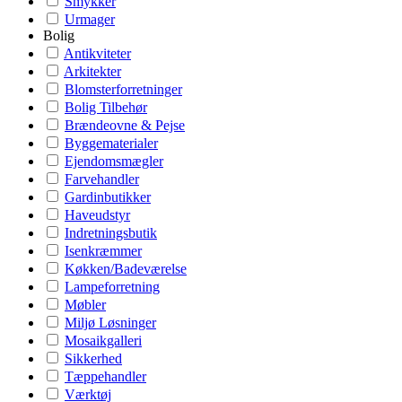
Smykker
Urmager
Bolig
Antikviteter
Arkitekter
Blomsterforretninger
Bolig Tilbehør
Brændeovne & Pejse
Byggematerialer
Ejendomsmægler
Farvehandler
Gardinbutikker
Haveudstyr
Indretningsbutik
Isenkræmmer
Køkken/Badeværelse
Lampeforretning
Møbler
Miljø Løsninger
Mosaikgalleri
Sikkerhed
Tæppehandler
Værktøj