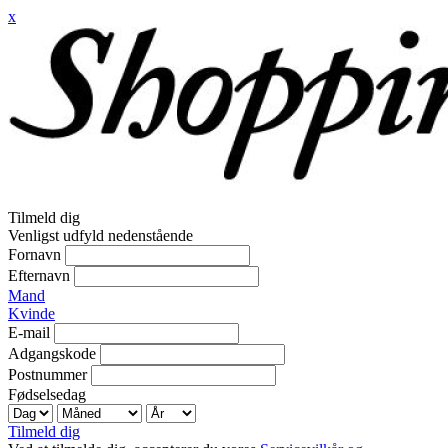
x
Tilmeld dig
Venligst udfyld nedenstående
Fornavn
Efternavn
Mand
Kvinde
E-mail
Adgangskode
Postnummer
Fødselsedag
Tilmeld dig