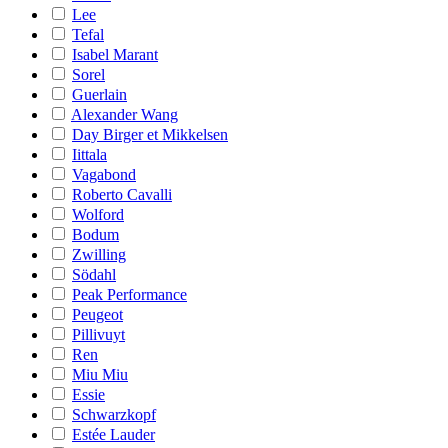
Lee
Tefal
Isabel Marant
Sorel
Guerlain
Alexander Wang
Day Birger et Mikkelsen
Iittala
Vagabond
Roberto Cavalli
Wolford
Bodum
Zwilling
Södahl
Peak Performance
Peugeot
Pillivuyt
Ren
Miu Miu
Essie
Schwarzkopf
Estée Lauder