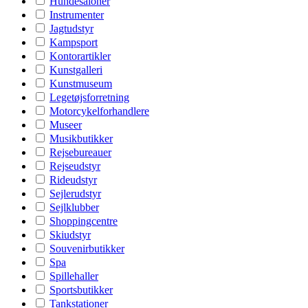
Hundesaloner
Instrumenter
Jagtudstyr
Kampsport
Kontorartikler
Kunstgalleri
Kunstmuseum
Legetøjsforretning
Motorcykelforhandlere
Museer
Musikbutikker
Rejsebureauer
Rejseudstyr
Rideudstyr
Sejlerudstyr
Sejlklubber
Shoppingcentre
Skiudstyr
Souvenirbutikker
Spa
Spillehaller
Sportsbutikker
Tankstationer