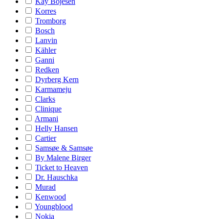
Kay Bojesen
Korres
Tromborg
Bosch
Lanvin
Kähler
Ganni
Redken
Dyrberg Kern
Karmameju
Clarks
Clinique
Armani
Helly Hansen
Cartier
Samsøe & Samsøe
By Malene Birger
Ticket to Heaven
Dr. Hauschka
Murad
Kenwood
Youngblood
Nokia