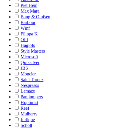
Piet Hein
Max Mara
Bang & Olufsen
Barbour
Wmf
Filippa K
OPI
Haglöfs
Style Masters
Microsoft
Quiksilver
JBS
Moncler
Saint Tropez
Nespresso
Lamaze
Parajumpers
Hoptimist
Reef
Mulberry
Jurlique
Scholl