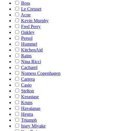
Boss
Le Creuset
Acne
Kevin Murphy
Fred Perry
Oakley
Persol
Hummel
KitchenAid
Rains
Nina Ricci
Cacharel
Nomess Copenhagen
Carrera
Casio
Stelton
Kerastase
Krups
Havaianas
Hestra
Triumph
Issey Miyake