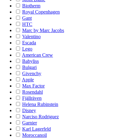
Biotherm
Royal Copenhagen
Gant
HTC
Marc by Marc Jacobs
Valentino
Escada
Lego
American Crew
Babyliss
Bulgari
Givenchy
Apple
Max Factor
Rosendahl
Fjällräven
Helena Rubinstein
Disney
Narciso Rodriguez
Garnier
Karl Lagerfeld
Moroccanoil