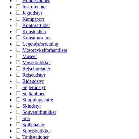
Hundesaloner
Instrumenter
Jagtudstyr
Kampsport
Kontorartikler
Kunstgalleri
Kunstmuseum
Legetøjsforretning
Motorcykelforhandlere
Museer
Musikbutikker
Rejsebureauer
Rejseudstyr
Rideudstyr
Sejlerudstyr
Sejlklubber
Shoppingcentre
Skiudstyr
Souvenirbutikker
Spa
Spillehaller
Sportsbutikker
Tankstationer