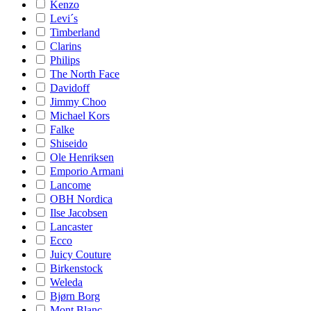
Kenzo
Levi´s
Timberland
Clarins
Philips
The North Face
Davidoff
Jimmy Choo
Michael Kors
Falke
Shiseido
Ole Henriksen
Emporio Armani
Lancome
OBH Nordica
Ilse Jacobsen
Lancaster
Ecco
Juicy Couture
Birkenstock
Weleda
Bjørn Borg
Mont Blanc