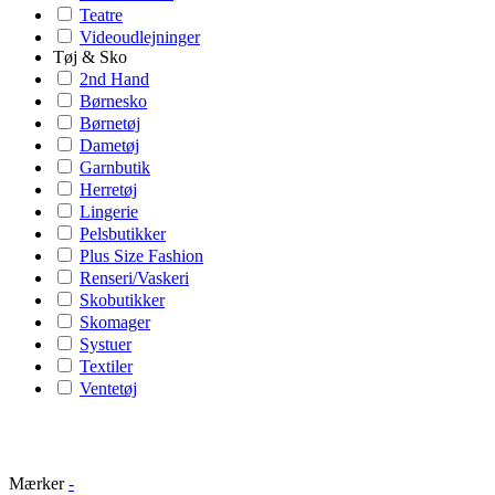
Teatre
Videoudlejninger
Tøj & Sko
2nd Hand
Børnesko
Børnetøj
Dametøj
Garnbutik
Herretøj
Lingerie
Pelsbutikker
Plus Size Fashion
Renseri/Vaskeri
Skobutikker
Skomager
Systuer
Textiler
Ventetøj
Mærker
-