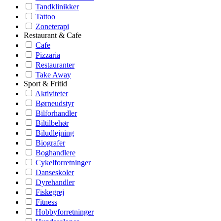
Tandklinikker
Tattoo
Zoneterapi
Restaurant & Cafe
Cafe
Pizzaria
Restauranter
Take Away
Sport & Fritid
Aktiviteter
Børneudstyr
Bilforhandler
Biltilbehør
Biludlejning
Biografer
Boghandlere
Cykelforretninger
Danseskoler
Dyrehandler
Fiskegrej
Fitness
Hobbyforretninger