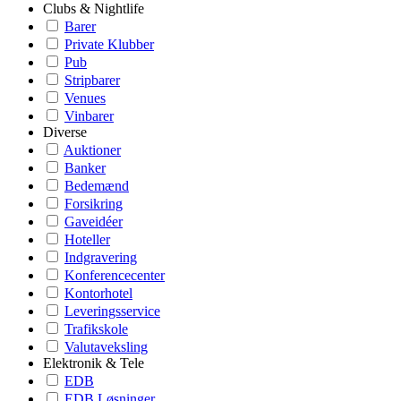
Clubs & Nightlife
Barer
Private Klubber
Pub
Stripbarer
Venues
Vinbarer
Diverse
Auktioner
Banker
Bedemænd
Forsikring
Gaveidéer
Hoteller
Indgravering
Konferencecenter
Kontorhotel
Leveringsservice
Trafikskole
Valutaveksling
Elektronik & Tele
EDB
EDB Løsninger