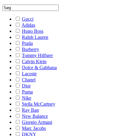
Gucci
Adidas
Hugo Boss
Ralph Lauren
Prada
Burberry
Tommy Hilfiger
Calvin Klein
Dolce & Gabbana
Lacoste
Chanel
Dior
Puma
Nike
Stella McCartney
Ray Ban
New Balance
Giorgio Armani
Marc Jacobs
DKNY