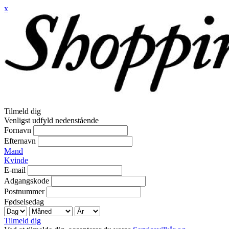
x
Tilmeld dig
Venligst udfyld nedenstående
Fornavn
Efternavn
Mand
Kvinde
E-mail
Adgangskode
Postnummer
Fødselsedag
Tilmeld dig