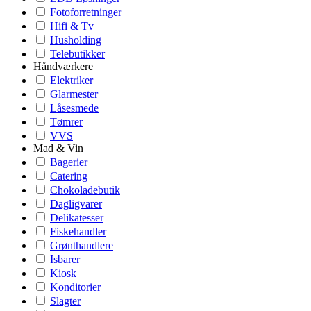
Fotoforretninger
Hifi & Tv
Husholding
Telebutikker
Håndværkere
Elektriker
Glarmester
Låsesmede
Tømrer
VVS
Mad & Vin
Bagerier
Catering
Chokoladebutik
Dagligvarer
Delikatesser
Fiskehandler
Grønthandlere
Isbarer
Kiosk
Konditorier
Slagter