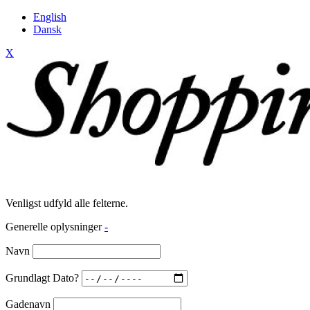
English
Dansk
X
Venligst udfyld alle felterne.
Generelle oplysninger
-
Navn
Grundlagt Dato?
Gadenavn