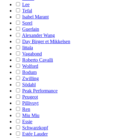
Lee
Tefal
Isabel Marant
Sorel
Guerlain
Alexander Wang
Day Birger et Mikkelsen
Iittala
Vagabond
Roberto Cavalli
Wolford
Bodum
Zwilling
Södahl
Peak Performance
Peugeot
Pillivuyt
Ren
Miu Miu
Essie
Schwarzkopf
Estée Lauder