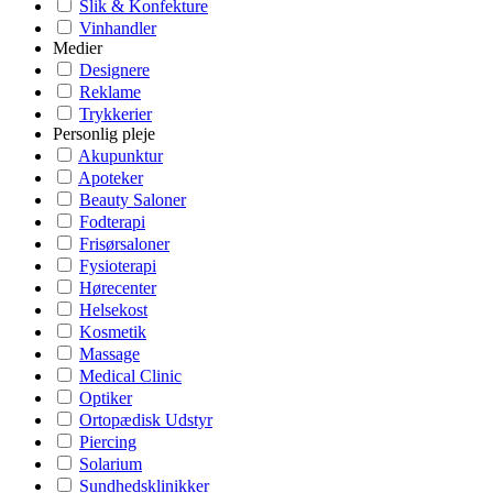
Slik & Konfekture
Vinhandler
Medier
Designere
Reklame
Trykkerier
Personlig pleje
Akupunktur
Apoteker
Beauty Saloner
Fodterapi
Frisørsaloner
Fysioterapi
Hørecenter
Helsekost
Kosmetik
Massage
Medical Clinic
Optiker
Ortopædisk Udstyr
Piercing
Solarium
Sundhedsklinikker