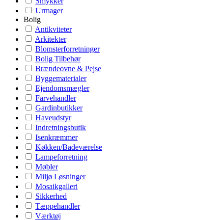
Smykker
Urmager
Bolig
Antikviteter
Arkitekter
Blomsterforretninger
Bolig Tilbehør
Brændeovne & Pejse
Byggematerialer
Ejendomsmægler
Farvehandler
Gardinbutikker
Haveudstyr
Indretningsbutik
Isenkræmmer
Køkken/Badeværelse
Lampeforretning
Møbler
Miljø Løsninger
Mosaikgalleri
Sikkerhed
Tæppehandler
Værktøj