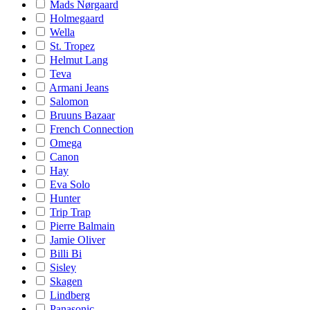
Mads Nørgaard
Holmegaard
Wella
St. Tropez
Helmut Lang
Teva
Armani Jeans
Salomon
Bruuns Bazaar
French Connection
Omega
Canon
Hay
Eva Solo
Hunter
Trip Trap
Pierre Balmain
Jamie Oliver
Billi Bi
Sisley
Skagen
Lindberg
Panasonic