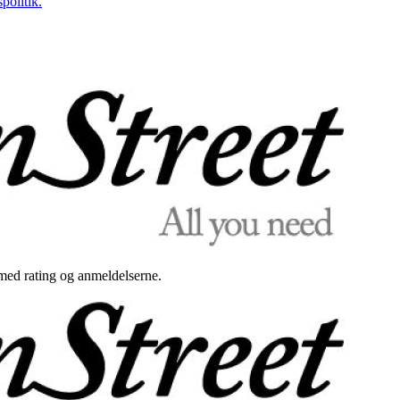
politik.
med rating og anmeldelserne.