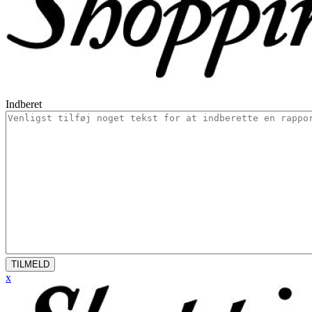
Indberet
TILMELD
x