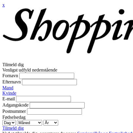
x
Tilmeld dig
Venligst udfyld nedenstående
Fornavn
Efternavn
Mand
Kvinde
E-mail
Adgangskode
Postnummer
Fødselsedag
Tilmeld dig