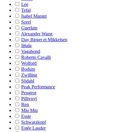
Lee
Tefal
Isabel Marant
Sorel
Guerlain
Alexander Wang
Day Birger et Mikkelsen
Iittala
Vagabond
Roberto Cavalli
Wolford
Bodum
Zwilling
Södahl
Peak Performance
Peugeot
Pillivuyt
Ren
Miu Miu
Essie
Schwarzkopf
Estée Lauder