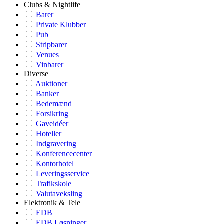
Clubs & Nightlife
Barer
Private Klubber
Pub
Stripbarer
Venues
Vinbarer
Diverse
Auktioner
Banker
Bedemænd
Forsikring
Gaveidéer
Hoteller
Indgravering
Konferencecenter
Kontorhotel
Leveringsservice
Trafikskole
Valutaveksling
Elektronik & Tele
EDB
EDB Løsninger