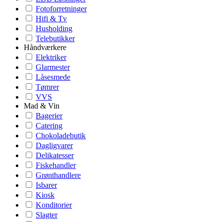
Fotoforretninger
Hifi & Tv
Husholding
Telebutikker
Håndværkere
Elektriker
Glarmester
Låsesmede
Tømrer
VVS
Mad & Vin
Bagerier
Catering
Chokoladebutik
Dagligvarer
Delikatesser
Fiskehandler
Grønthandlere
Isbarer
Kiosk
Konditorier
Slagter