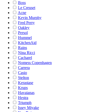
Boss
Le Creuset
Acne
Kevin Murphy
Fred Perry
Oakley
Persol
Hummel
KitchenAid
Rains
Nina Ricci
Cacharel
Nomess Copenhagen
Carrera
Casio
Stelton
Kerastase
Krups
Havaianas
Hestra
Triumph
Issey Miyake