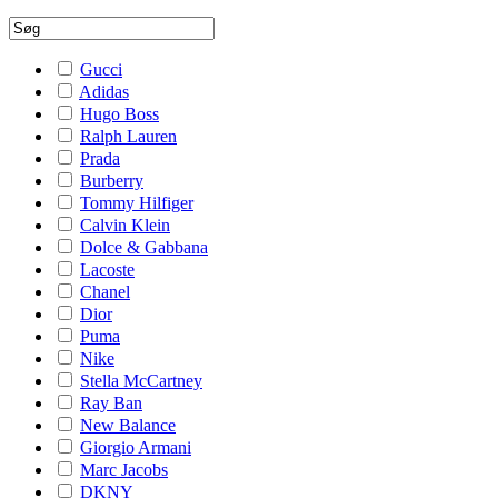
Gucci
Adidas
Hugo Boss
Ralph Lauren
Prada
Burberry
Tommy Hilfiger
Calvin Klein
Dolce & Gabbana
Lacoste
Chanel
Dior
Puma
Nike
Stella McCartney
Ray Ban
New Balance
Giorgio Armani
Marc Jacobs
DKNY