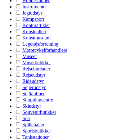
Hundesaloner
Instrumenter
Jagtudstyr
Kampsport
Kontorartikler
Kunstgalleri
Kunstmuseum
Legetøjsforretning
Motorcykelforhandlere
Museer
Musikbutikker
Rejsebureauer
Rejseudstyr
Rideudstyr
Sejlerudstyr
Sejlklubber
Shoppingcentre
Skiudstyr
Souvenirbutikker
Spa
Spillehaller
Sportsbutikker
Tankstationer