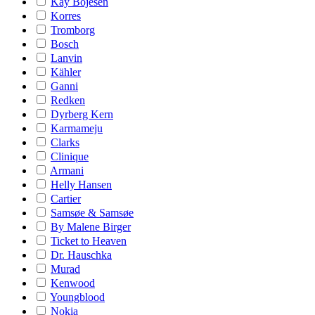
Kay Bojesen
Korres
Tromborg
Bosch
Lanvin
Kähler
Ganni
Redken
Dyrberg Kern
Karmameju
Clarks
Clinique
Armani
Helly Hansen
Cartier
Samsøe & Samsøe
By Malene Birger
Ticket to Heaven
Dr. Hauschka
Murad
Kenwood
Youngblood
Nokia