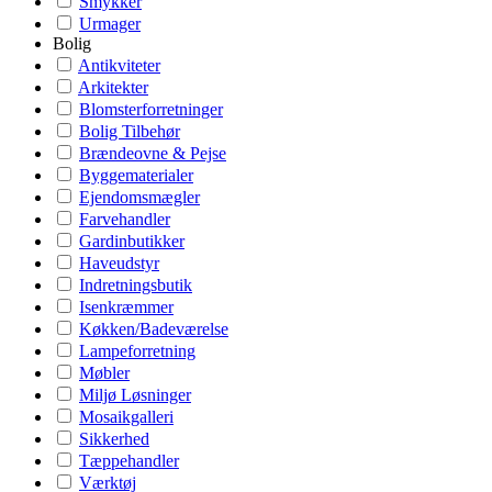
Smykker
Urmager
Bolig
Antikviteter
Arkitekter
Blomsterforretninger
Bolig Tilbehør
Brændeovne & Pejse
Byggematerialer
Ejendomsmægler
Farvehandler
Gardinbutikker
Haveudstyr
Indretningsbutik
Isenkræmmer
Køkken/Badeværelse
Lampeforretning
Møbler
Miljø Løsninger
Mosaikgalleri
Sikkerhed
Tæppehandler
Værktøj