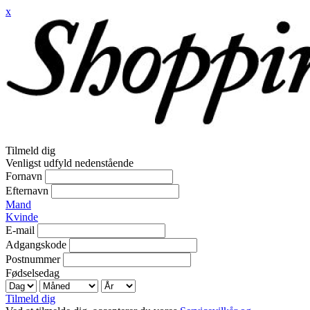
x
Tilmeld dig
Venligst udfyld nedenstående
Fornavn
Efternavn
Mand
Kvinde
E-mail
Adgangskode
Postnummer
Fødselsedag
Tilmeld dig