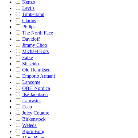
Kenzo
Levi´s
Timberland
Clarins
Philips
The North Face
Davidoff
Jimmy Choo
Michael Kors
Falke
Shiseido
Ole Henriksen
Emporio Armani
Lancome
OBH Nordica
Ilse Jacobsen
Lancaster
Ecco
Juicy Couture
Birkenstock
Weleda
Bjørn Borg
Mont Blanc