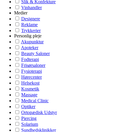
Slik & Konfekture
Vinhandler
Medier
Designere
Reklame
Trykkerier
Personlig pleje
Akupunktur
Apoteker
Beauty Saloner
Fodterapi
Frisørsaloner
Fysioterapi
Hørecenter
Helsekost
Kosmetik
Massage
Medical Clinic
Optiker
Ortopædisk Udstyr
Piercing
Solarium
Sundhedsklinikker