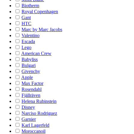
Biotherm
Royal Copenhagen
Gant
HTC
Marc by Marc Jacobs
Valentino
Escada
Lego
American Crew
Babyliss
Bulgari
Givenchy
Apple
Max Factor
Rosendahl
Fjällräven
Helena Rubinstein
Disney
Narciso Rodriguez
Garnier
Karl Lagerfeld
Moroccanoil