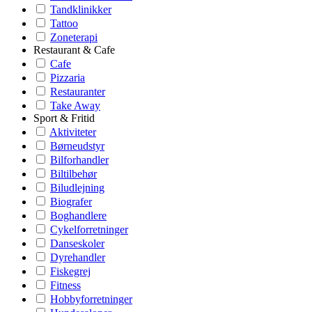
Tandklinikker
Tattoo
Zoneterapi
Restaurant & Cafe
Cafe
Pizzaria
Restauranter
Take Away
Sport & Fritid
Aktiviteter
Børneudstyr
Bilforhandler
Biltilbehør
Biludlejning
Biografer
Boghandlere
Cykelforretninger
Danseskoler
Dyrehandler
Fiskegrej
Fitness
Hobbyforretninger