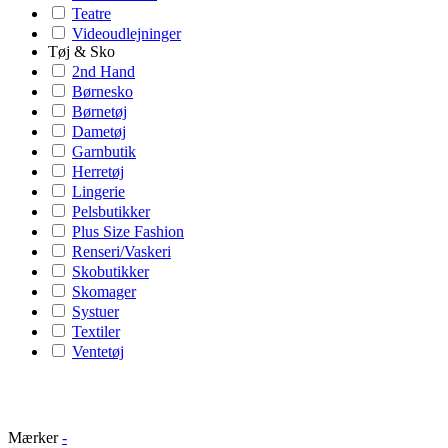
Teatre
Videoudlejninger
Tøj & Sko
2nd Hand
Børnesko
Børnetøj
Dametøj
Garnbutik
Herretøj
Lingerie
Pelsbutikker
Plus Size Fashion
Renseri/Vaskeri
Skobutikker
Skomager
Systuer
Textiler
Ventetøj
Mærker
-