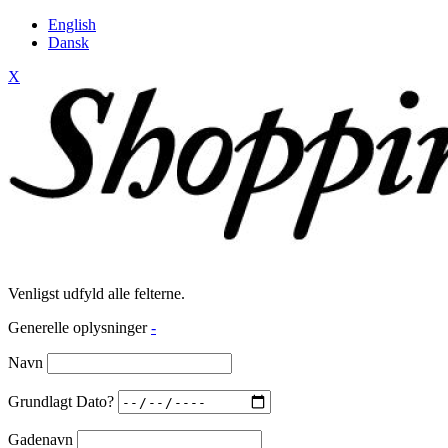
English
Dansk
X
Venligst udfyld alle felterne.
Generelle oplysninger
-
Navn
Grundlagt Dato?
Gadenavn