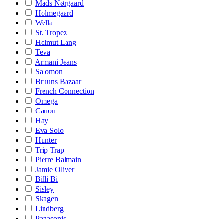
Mads Nørgaard
Holmegaard
Wella
St. Tropez
Helmut Lang
Teva
Armani Jeans
Salomon
Bruuns Bazaar
French Connection
Omega
Canon
Hay
Eva Solo
Hunter
Trip Trap
Pierre Balmain
Jamie Oliver
Billi Bi
Sisley
Skagen
Lindberg
Panasonic