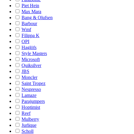
Piet Hein
Max Mara
Bang & Olufsen
Barbour
Wmf
Filippa K
OPI
Haglöfs
Style Masters
Microsoft
Quiksilver
JBS
Moncler
Saint Tropez
Nespresso
Lamaze
Parajumpers
Hoptimist
Reef
Mulberry
Jurlique
Scholl