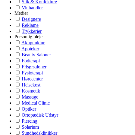
Slik & Konfekture
Vinhandler
Medier
Designere
Reklame
Trykkerier
Personlig pleje
Akupunktur
Apoteker
Beauty Saloner
Fodterapi
Frisørsaloner
Fysioterapi
Hørecenter
Helsekost
Kosmetik
Massage
Medical Clinic
Optiker
Ortopædisk Udstyr
Piercing
Solarium
Sundhedsklinikker