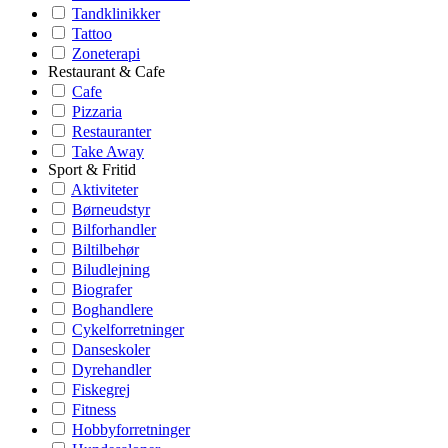
Tandklinikker
Tattoo
Zoneterapi
Restaurant & Cafe
Cafe
Pizzaria
Restauranter
Take Away
Sport & Fritid
Aktiviteter
Børneudstyr
Bilforhandler
Biltilbehør
Biludlejning
Biografer
Boghandlere
Cykelforretninger
Danseskoler
Dyrehandler
Fiskegrej
Fitness
Hobbyforretninger