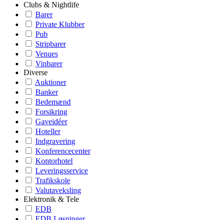
Clubs & Nightlife
Barer
Private Klubber
Pub
Stripbarer
Venues
Vinbarer
Diverse
Auktioner
Banker
Bedemænd
Forsikring
Gaveidéer
Hoteller
Indgravering
Konferencecenter
Kontorhotel
Leveringsservice
Trafikskole
Valutaveksling
Elektronik & Tele
EDB
EDB Løsninger