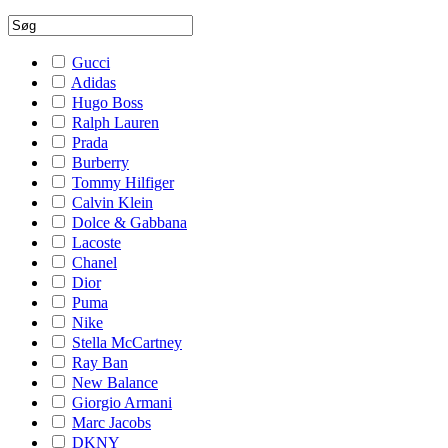
Gucci
Adidas
Hugo Boss
Ralph Lauren
Prada
Burberry
Tommy Hilfiger
Calvin Klein
Dolce & Gabbana
Lacoste
Chanel
Dior
Puma
Nike
Stella McCartney
Ray Ban
New Balance
Giorgio Armani
Marc Jacobs
DKNY