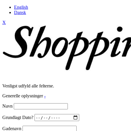
English
Dansk
X
Venligst udfyld alle felterne.
Generelle oplysninger
-
Navn
Grundlagt Dato?
Gadenavn