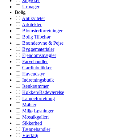
Smykker
Urmager
Bolig
Antikviteter
Arkitekter
Blomsterforretninger
Bolig Tilbehør
Brændeovne & Pejse
Byggematerialer
Ejendomsmægler
Farvehandler
Gardinbutikker
Haveudstyr
Indretningsbutik
Isenkræmmer
Køkken/Badeværelse
Lampeforretning
Møbler
Miljø Løsninger
Mosaikgalleri
Sikkerhed
Tæppehandler
Værktøj