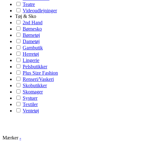
Teatre
Videoudlejninger
Tøj & Sko
2nd Hand
Børnesko
Børnetøj
Dametøj
Garnbutik
Herretøj
Lingerie
Pelsbutikker
Plus Size Fashion
Renseri/Vaskeri
Skobutikker
Skomager
Systuer
Textiler
Ventetøj
Mærker
-