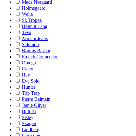
Mads Nørgaard
Holmegaard
Wella
St. Tropez
Helmut Lang
Teva
Armani Jeans
Salomon
Bruuns Bazaar
French Connection
Omega
Canon
Hay
Eva Solo
Hunter
Trip Trap
Pierre Balmain
Jamie Oliver
Billi Bi
Sisley
Skagen
Lindberg
Panasonic