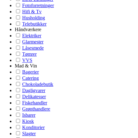
Fotoforretninger
Hifi & Tv
Husholding
Telebutikker
Håndværkere
Elektriker
Glarmester
Låsesmede
Tømrer
VVS
Mad & Vin
Bagerier
Catering
Chokoladebutik
Dagligvarer
Delikatesser
Fiskehandler
Grønthandlere
Isbarer
Kiosk
Konditorier
Slagter