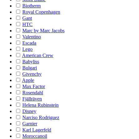
Biotherm
Royal Copenhagen
Gant
HTC
Marc by Marc Jacobs
Valentino
Escada
Lego
American Crew
Babyliss
Bulgari
Givenchy
Apple
Max Factor
Rosendahl
Fjällräven
Helena Rubinstein
Disney
Narciso Rodriguez
Garnier
Karl Lagerfeld
Moroccanoil