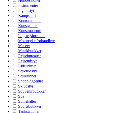
Hundesaloner
Instrumenter
Jagtudstyr
Kampsport
Kontorartikler
Kunstgalleri
Kunstmuseum
Legetøjsforretning
Motorcykelforhandlere
Museer
Musikbutikker
Rejsebureauer
Rejseudstyr
Rideudstyr
Sejlerudstyr
Sejlklubber
Shoppingcentre
Skiudstyr
Souvenirbutikker
Spa
Spillehaller
Sportsbutikker
Tankstationer