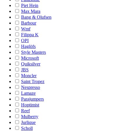
Piet Hein
Max Mara
Bang & Olufsen
Barbour
Wmf
Filippa K
OPI
Haglöfs
Style Masters
Microsoft
Quiksilver
JBS
Moncler
Saint Tropez
Nespresso
Lamaze
Parajumpers
Hoptimist
Reef
Mulberry
Jurlique
Scholl