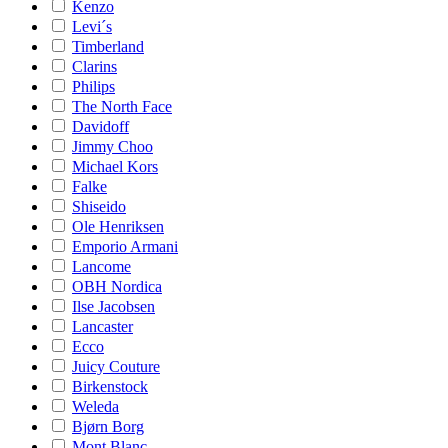
Kenzo
Levi´s
Timberland
Clarins
Philips
The North Face
Davidoff
Jimmy Choo
Michael Kors
Falke
Shiseido
Ole Henriksen
Emporio Armani
Lancome
OBH Nordica
Ilse Jacobsen
Lancaster
Ecco
Juicy Couture
Birkenstock
Weleda
Bjørn Borg
Mont Blanc