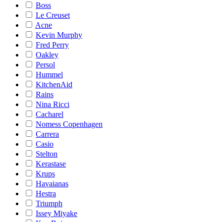
Boss
Le Creuset
Acne
Kevin Murphy
Fred Perry
Oakley
Persol
Hummel
KitchenAid
Rains
Nina Ricci
Cacharel
Nomess Copenhagen
Carrera
Casio
Stelton
Kerastase
Krups
Havaianas
Hestra
Triumph
Issey Miyake