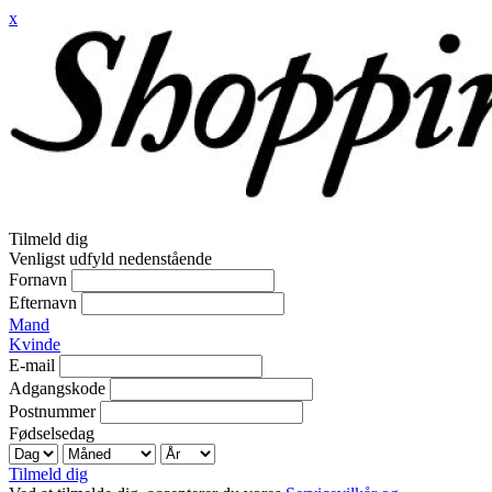
x
Tilmeld dig
Venligst udfyld nedenstående
Fornavn
Efternavn
Mand
Kvinde
E-mail
Adgangskode
Postnummer
Fødselsedag
Tilmeld dig