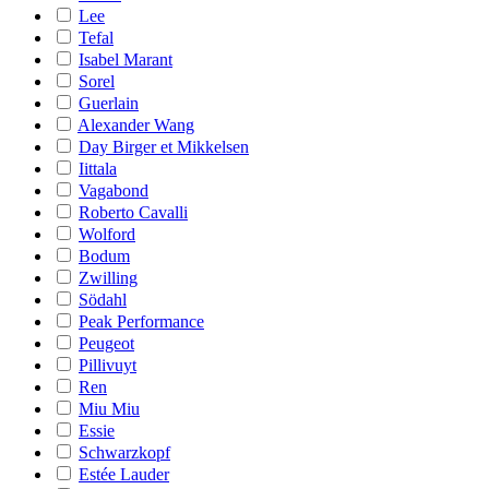
Lee
Tefal
Isabel Marant
Sorel
Guerlain
Alexander Wang
Day Birger et Mikkelsen
Iittala
Vagabond
Roberto Cavalli
Wolford
Bodum
Zwilling
Södahl
Peak Performance
Peugeot
Pillivuyt
Ren
Miu Miu
Essie
Schwarzkopf
Estée Lauder