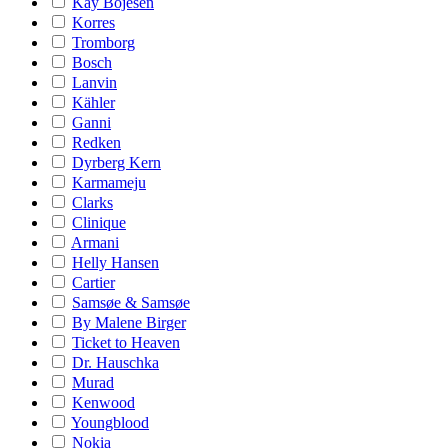
Kay Bojesen
Korres
Tromborg
Bosch
Lanvin
Kähler
Ganni
Redken
Dyrberg Kern
Karmameju
Clarks
Clinique
Armani
Helly Hansen
Cartier
Samsøe & Samsøe
By Malene Birger
Ticket to Heaven
Dr. Hauschka
Murad
Kenwood
Youngblood
Nokia