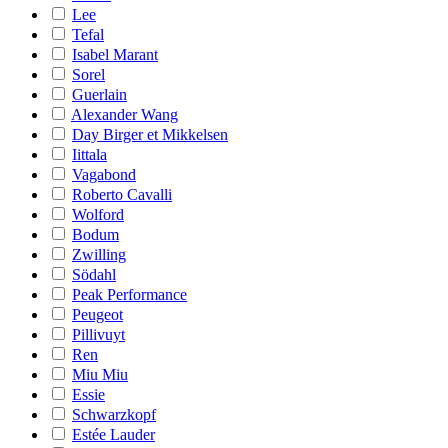
Lee
Tefal
Isabel Marant
Sorel
Guerlain
Alexander Wang
Day Birger et Mikkelsen
Iittala
Vagabond
Roberto Cavalli
Wolford
Bodum
Zwilling
Södahl
Peak Performance
Peugeot
Pillivuyt
Ren
Miu Miu
Essie
Schwarzkopf
Estée Lauder