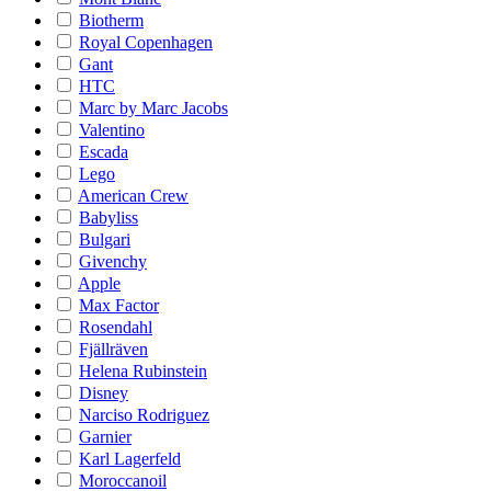
Biotherm
Royal Copenhagen
Gant
HTC
Marc by Marc Jacobs
Valentino
Escada
Lego
American Crew
Babyliss
Bulgari
Givenchy
Apple
Max Factor
Rosendahl
Fjällräven
Helena Rubinstein
Disney
Narciso Rodriguez
Garnier
Karl Lagerfeld
Moroccanoil