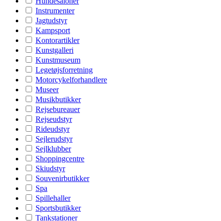
Hundesaloner
Instrumenter
Jagtudstyr
Kampsport
Kontorartikler
Kunstgalleri
Kunstmuseum
Legetøjsforretning
Motorcykelforhandlere
Museer
Musikbutikker
Rejsebureauer
Rejseudstyr
Rideudstyr
Sejlerudstyr
Sejlklubber
Shoppingcentre
Skiudstyr
Souvenirbutikker
Spa
Spillehaller
Sportsbutikker
Tankstationer