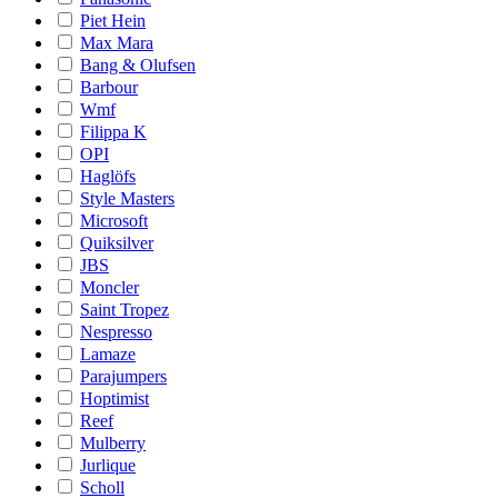
Piet Hein
Max Mara
Bang & Olufsen
Barbour
Wmf
Filippa K
OPI
Haglöfs
Style Masters
Microsoft
Quiksilver
JBS
Moncler
Saint Tropez
Nespresso
Lamaze
Parajumpers
Hoptimist
Reef
Mulberry
Jurlique
Scholl