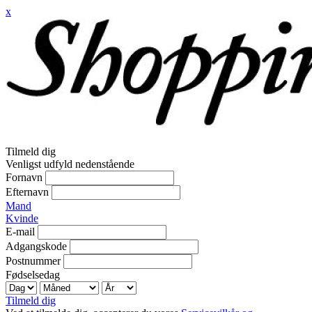
x
Tilmeld dig
Venligst udfyld nedenstående
Fornavn
Efternavn
Mand
Kvinde
E-mail
Adgangskode
Postnummer
Fødselsedag
Tilmeld dig