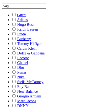
Gucci
Adidas
Hugo Boss
Ralph Lauren
Prada
Burberry
Tommy Hilfiger
Calvin Klein
Dolce & Gabbana
Lacoste
Chanel
Dior
Puma
Nike
Stella McCartney
Ray Ban
New Balance
Giorgio Armani
Marc Jacobs
DKNY