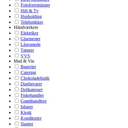
Fotoforretninger
Hifi & Tv
Husholding
Telebutikker
Håndværkere
Elektriker
Glarmester
Låsesmede
Tømrer
VVS
Mad & Vin
Bagerier
Catering
Chokoladebutik
Dagligvarer
Delikatesser
Fiskehandler
Grønthandlere
Isbarer
Kiosk
Konditorier
Slagter