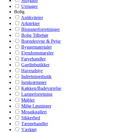
Smykker
Urmager
Bolig
Antikviteter
Arkitekter
Blomsterforretninger
Bolig Tilbehør
Brændeovne & Pejse
Byggematerialer
Ejendomsmægler
Farvehandler
Gardinbutikker
Haveudstyr
Indretningsbutik
Isenkræmmer
Køkken/Badeværelse
Lampeforretning
Møbler
Miljø Løsninger
Mosaikgalleri
Sikkerhed
Tæppehandler
Værktøj