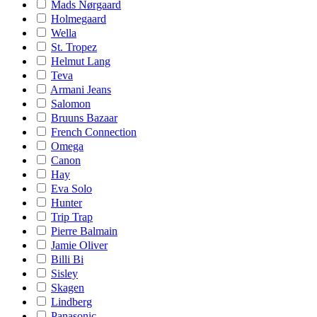
Mads Nørgaard
Holmegaard
Wella
St. Tropez
Helmut Lang
Teva
Armani Jeans
Salomon
Bruuns Bazaar
French Connection
Omega
Canon
Hay
Eva Solo
Hunter
Trip Trap
Pierre Balmain
Jamie Oliver
Billi Bi
Sisley
Skagen
Lindberg
Panasonic