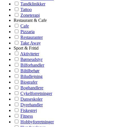
Tandklinikker
Tattoo
Zoneterapi
Restaurant & Cafe
Cafe
Pizzaria
Restauranter
Take Away
Sport & Fritid
Aktiviteter
Børneudstyr
Bilforhandler
Biltilbehør
Biludlejning
Biografer
Boghandlere
Cykelforretninger
Danseskoler
Dyrehandler
Fiskegrej
Fitness
Hobbyforretninger