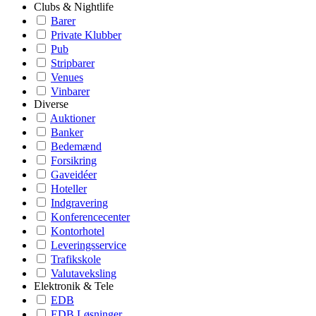
Clubs & Nightlife
Barer
Private Klubber
Pub
Stripbarer
Venues
Vinbarer
Diverse
Auktioner
Banker
Bedemænd
Forsikring
Gaveidéer
Hoteller
Indgravering
Konferencecenter
Kontorhotel
Leveringsservice
Trafikskole
Valutaveksling
Elektronik & Tele
EDB
EDB Løsninger