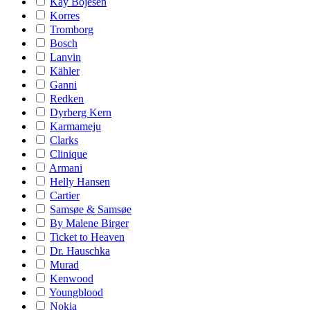
Kay Bojesen
Korres
Tromborg
Bosch
Lanvin
Kähler
Ganni
Redken
Dyrberg Kern
Karmameju
Clarks
Clinique
Armani
Helly Hansen
Cartier
Samsøe & Samsøe
By Malene Birger
Ticket to Heaven
Dr. Hauschka
Murad
Kenwood
Youngblood
Nokia