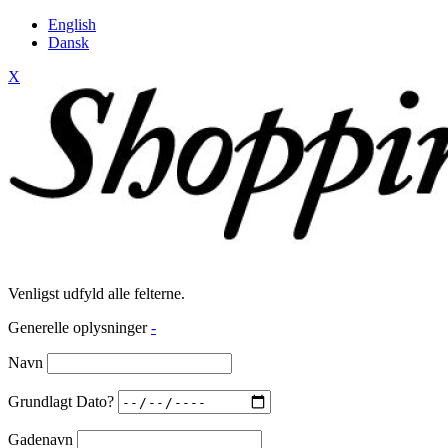
English
Dansk
X
Venligst udfyld alle felterne.
Generelle oplysninger
-
Navn
Grundlagt Dato?
Gadenavn