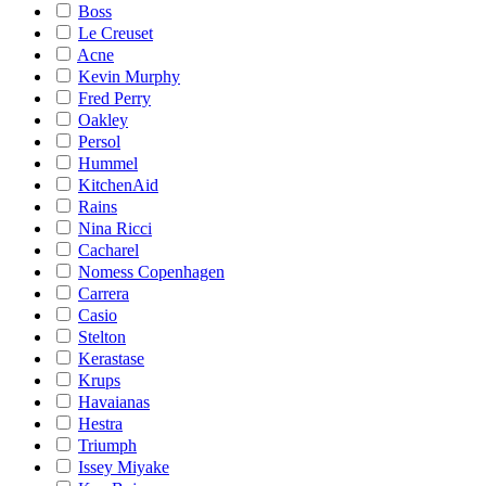
Boss
Le Creuset
Acne
Kevin Murphy
Fred Perry
Oakley
Persol
Hummel
KitchenAid
Rains
Nina Ricci
Cacharel
Nomess Copenhagen
Carrera
Casio
Stelton
Kerastase
Krups
Havaianas
Hestra
Triumph
Issey Miyake