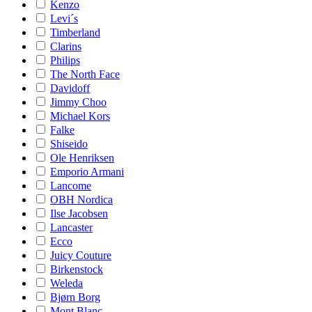
Kenzo
Levi´s
Timberland
Clarins
Philips
The North Face
Davidoff
Jimmy Choo
Michael Kors
Falke
Shiseido
Ole Henriksen
Emporio Armani
Lancome
OBH Nordica
Ilse Jacobsen
Lancaster
Ecco
Juicy Couture
Birkenstock
Weleda
Bjørn Borg
Mont Blanc