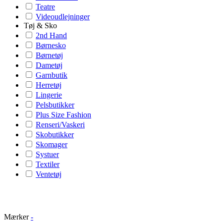
Teatre
Videoudlejninger
Tøj & Sko
2nd Hand
Børnesko
Børnetøj
Dametøj
Garnbutik
Herretøj
Lingerie
Pelsbutikker
Plus Size Fashion
Renseri/Vaskeri
Skobutikker
Skomager
Systuer
Textiler
Ventetøj
Mærker
-