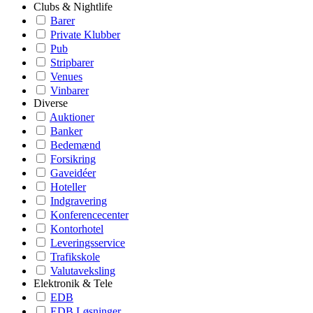
Clubs & Nightlife
Barer
Private Klubber
Pub
Stripbarer
Venues
Vinbarer
Diverse
Auktioner
Banker
Bedemænd
Forsikring
Gaveidéer
Hoteller
Indgravering
Konferencecenter
Kontorhotel
Leveringsservice
Trafikskole
Valutaveksling
Elektronik & Tele
EDB
EDB Løsninger