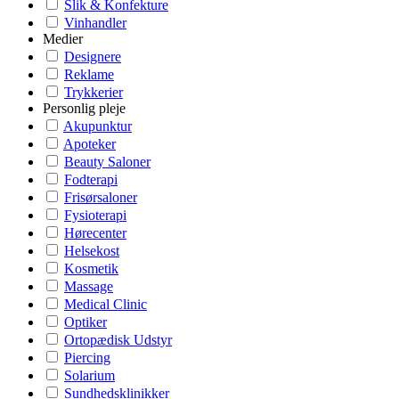
Slik & Konfekture
Vinhandler
Medier
Designere
Reklame
Trykkerier
Personlig pleje
Akupunktur
Apoteker
Beauty Saloner
Fodterapi
Frisørsaloner
Fysioterapi
Hørecenter
Helsekost
Kosmetik
Massage
Medical Clinic
Optiker
Ortopædisk Udstyr
Piercing
Solarium
Sundhedsklinikker