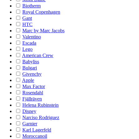
Biotherm
Royal Copenhagen
Gant
HTC
Marc by Marc Jacobs
Valentino
Escada
Lego
American Crew
Babyliss
Bulgari
Givenchy
Apple
Max Factor
Rosendahl
Fjällräven
Helena Rubinstein
Disney
Narciso Rodriguez
Garnier
Karl Lagerfeld
Moroccanoil