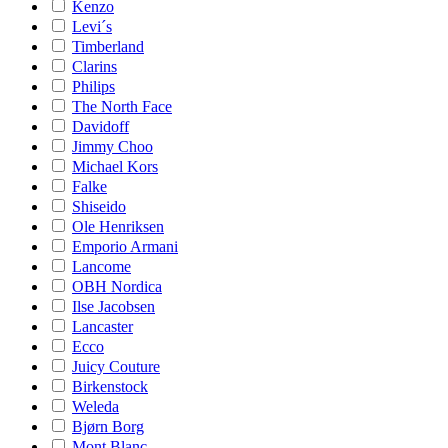
Kenzo
Levi´s
Timberland
Clarins
Philips
The North Face
Davidoff
Jimmy Choo
Michael Kors
Falke
Shiseido
Ole Henriksen
Emporio Armani
Lancome
OBH Nordica
Ilse Jacobsen
Lancaster
Ecco
Juicy Couture
Birkenstock
Weleda
Bjørn Borg
Mont Blanc