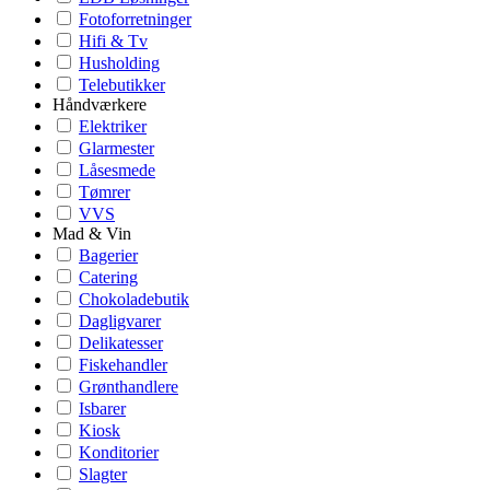
Fotoforretninger
Hifi & Tv
Husholding
Telebutikker
Håndværkere
Elektriker
Glarmester
Låsesmede
Tømrer
VVS
Mad & Vin
Bagerier
Catering
Chokoladebutik
Dagligvarer
Delikatesser
Fiskehandler
Grønthandlere
Isbarer
Kiosk
Konditorier
Slagter