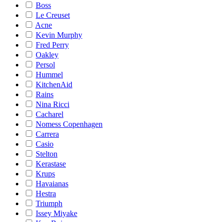
Boss
Le Creuset
Acne
Kevin Murphy
Fred Perry
Oakley
Persol
Hummel
KitchenAid
Rains
Nina Ricci
Cacharel
Nomess Copenhagen
Carrera
Casio
Stelton
Kerastase
Krups
Havaianas
Hestra
Triumph
Issey Miyake