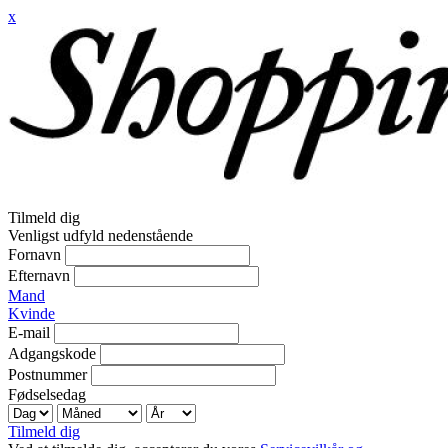
x
Tilmeld dig
Venligst udfyld nedenstående
Fornavn
Efternavn
Mand
Kvinde
E-mail
Adgangskode
Postnummer
Fødselsedag
Tilmeld dig