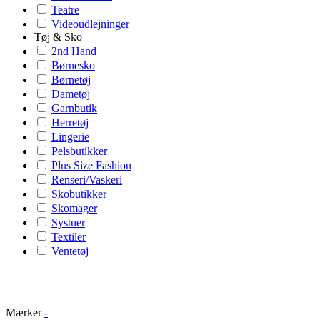
Teatre
Videoudlejninger
Tøj & Sko
2nd Hand
Børnesko
Børnetøj
Dametøj
Garnbutik
Herretøj
Lingerie
Pelsbutikker
Plus Size Fashion
Renseri/Vaskeri
Skobutikker
Skomager
Systuer
Textiler
Ventetøj
Mærker
-