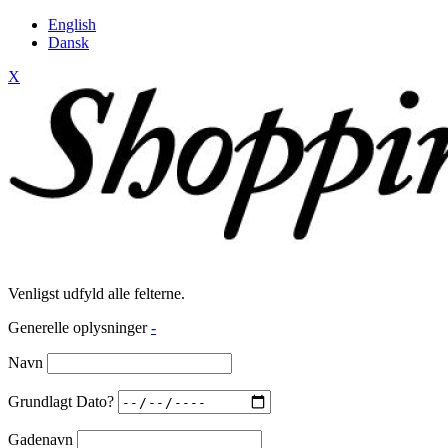
English
Dansk
X
Venligst udfyld alle felterne.
Generelle oplysninger
-
Navn
Grundlagt Dato?
Gadenavn