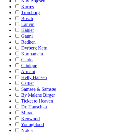
Kay Bojesen
Korres
Tromborg
Bosch
Lanvin
Kähler
Ganni
Redken
Dyrberg Kern
Karmameju
Clarks
Clinique
Armani
Helly Hansen
Cartier
Samsøe & Samsøe
By Malene Birger
Ticket to Heaven
Dr. Hauschka
Murad
Kenwood
Youngblood
Nokia