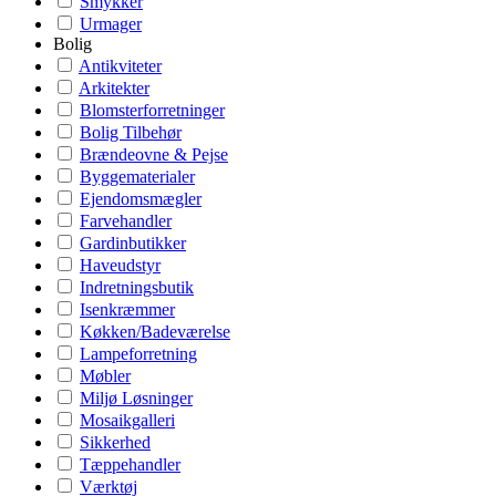
Smykker
Urmager
Bolig
Antikviteter
Arkitekter
Blomsterforretninger
Bolig Tilbehør
Brændeovne & Pejse
Byggematerialer
Ejendomsmægler
Farvehandler
Gardinbutikker
Haveudstyr
Indretningsbutik
Isenkræmmer
Køkken/Badeværelse
Lampeforretning
Møbler
Miljø Løsninger
Mosaikgalleri
Sikkerhed
Tæppehandler
Værktøj