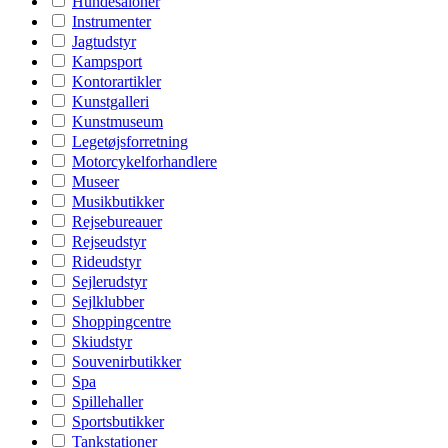
Hundesaloner
Instrumenter
Jagtudstyr
Kampsport
Kontorartikler
Kunstgalleri
Kunstmuseum
Legetøjsforretning
Motorcykelforhandlere
Museer
Musikbutikker
Rejsebureauer
Rejseudstyr
Rideudstyr
Sejlerudstyr
Sejlklubber
Shoppingcentre
Skiudstyr
Souvenirbutikker
Spa
Spillehaller
Sportsbutikker
Tankstationer