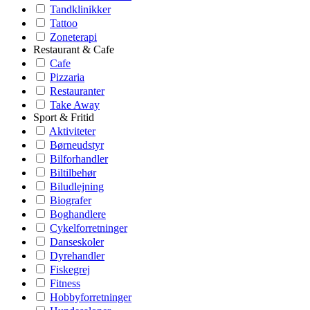
Tandklinikker
Tattoo
Zoneterapi
Restaurant & Cafe
Cafe
Pizzaria
Restauranter
Take Away
Sport & Fritid
Aktiviteter
Børneudstyr
Bilforhandler
Biltilbehør
Biludlejning
Biografer
Boghandlere
Cykelforretninger
Danseskoler
Dyrehandler
Fiskegrej
Fitness
Hobbyforretninger