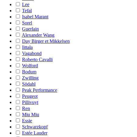
Lee
Tefal
Isabel Marant
Sorel
Guerlain
Alexander Wang
Day Birger et Mikkelsen
Iittala
Vagabond
Roberto Cavalli
Wolford
Bodum
Zwilling
Södahl
Peak Performance
Peugeot
Pillivuyt
Ren
Miu Miu
Essie
Schwarzkopf
Estée Lauder