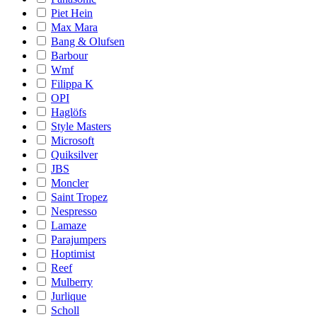
Piet Hein
Max Mara
Bang & Olufsen
Barbour
Wmf
Filippa K
OPI
Haglöfs
Style Masters
Microsoft
Quiksilver
JBS
Moncler
Saint Tropez
Nespresso
Lamaze
Parajumpers
Hoptimist
Reef
Mulberry
Jurlique
Scholl