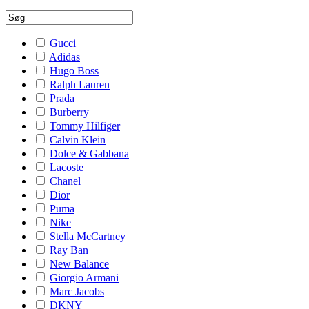
Gucci
Adidas
Hugo Boss
Ralph Lauren
Prada
Burberry
Tommy Hilfiger
Calvin Klein
Dolce & Gabbana
Lacoste
Chanel
Dior
Puma
Nike
Stella McCartney
Ray Ban
New Balance
Giorgio Armani
Marc Jacobs
DKNY