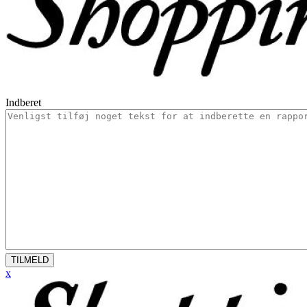
Indberet
TILMELD
x