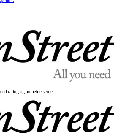
politik.
med rating og anmeldelserne.