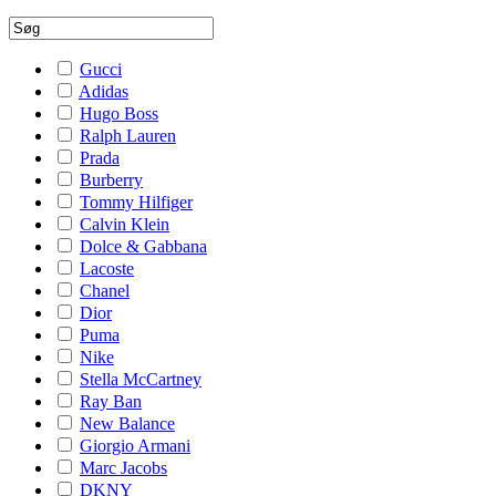
Gucci
Adidas
Hugo Boss
Ralph Lauren
Prada
Burberry
Tommy Hilfiger
Calvin Klein
Dolce & Gabbana
Lacoste
Chanel
Dior
Puma
Nike
Stella McCartney
Ray Ban
New Balance
Giorgio Armani
Marc Jacobs
DKNY