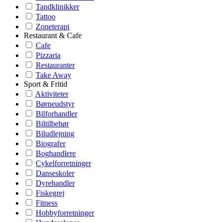
Tandklinikker
Tattoo
Zoneterapi
Restaurant & Cafe
Cafe
Pizzaria
Restauranter
Take Away
Sport & Fritid
Aktiviteter
Børneudstyr
Bilforhandler
Biltilbehør
Biludlejning
Biografer
Boghandlere
Cykelforretninger
Danseskoler
Dyrehandler
Fiskegrej
Fitness
Hobbyforretninger