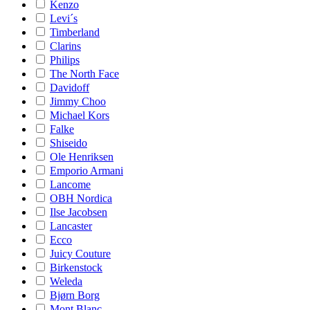
Kenzo
Levi´s
Timberland
Clarins
Philips
The North Face
Davidoff
Jimmy Choo
Michael Kors
Falke
Shiseido
Ole Henriksen
Emporio Armani
Lancome
OBH Nordica
Ilse Jacobsen
Lancaster
Ecco
Juicy Couture
Birkenstock
Weleda
Bjørn Borg
Mont Blanc