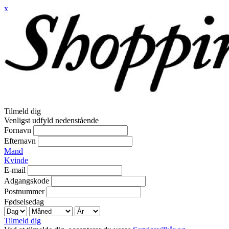
x
Tilmeld dig
Venligst udfyld nedenstående
Fornavn
Efternavn
Mand
Kvinde
E-mail
Adgangskode
Postnummer
Fødselsedag
Tilmeld dig