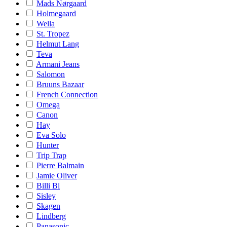
Mads Nørgaard
Holmegaard
Wella
St. Tropez
Helmut Lang
Teva
Armani Jeans
Salomon
Bruuns Bazaar
French Connection
Omega
Canon
Hay
Eva Solo
Hunter
Trip Trap
Pierre Balmain
Jamie Oliver
Billi Bi
Sisley
Skagen
Lindberg
Panasonic