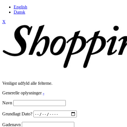
English
Dansk
X
Venligst udfyld alle felterne.
Generelle oplysninger
-
Navn
Grundlagt Dato?
Gadenavn