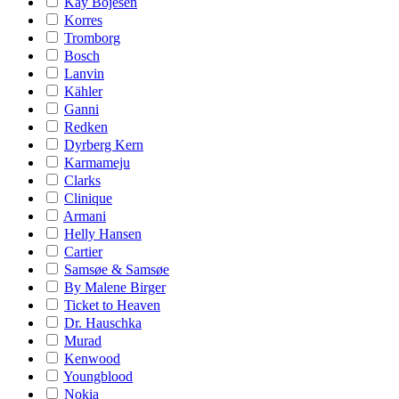
Kay Bojesen
Korres
Tromborg
Bosch
Lanvin
Kähler
Ganni
Redken
Dyrberg Kern
Karmameju
Clarks
Clinique
Armani
Helly Hansen
Cartier
Samsøe & Samsøe
By Malene Birger
Ticket to Heaven
Dr. Hauschka
Murad
Kenwood
Youngblood
Nokia