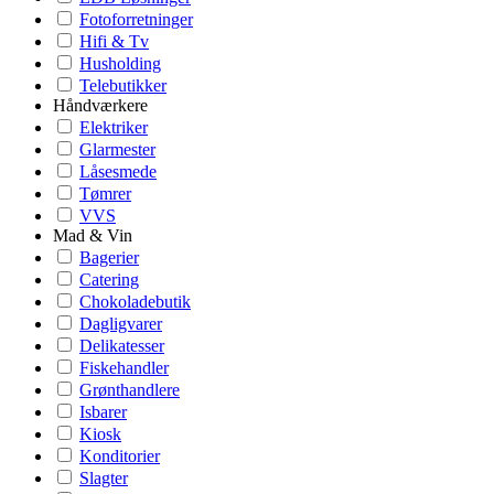
Fotoforretninger
Hifi & Tv
Husholding
Telebutikker
Håndværkere
Elektriker
Glarmester
Låsesmede
Tømrer
VVS
Mad & Vin
Bagerier
Catering
Chokoladebutik
Dagligvarer
Delikatesser
Fiskehandler
Grønthandlere
Isbarer
Kiosk
Konditorier
Slagter