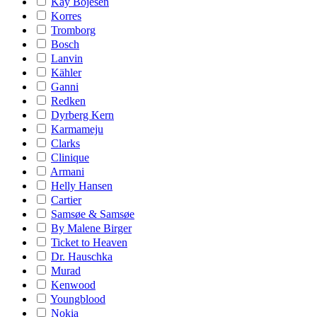
Kay Bojesen
Korres
Tromborg
Bosch
Lanvin
Kähler
Ganni
Redken
Dyrberg Kern
Karmameju
Clarks
Clinique
Armani
Helly Hansen
Cartier
Samsøe & Samsøe
By Malene Birger
Ticket to Heaven
Dr. Hauschka
Murad
Kenwood
Youngblood
Nokia