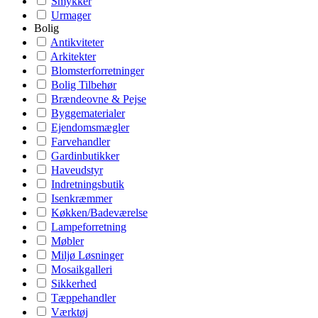
Smykker
Urmager
Bolig
Antikviteter
Arkitekter
Blomsterforretninger
Bolig Tilbehør
Brændeovne & Pejse
Byggematerialer
Ejendomsmægler
Farvehandler
Gardinbutikker
Haveudstyr
Indretningsbutik
Isenkræmmer
Køkken/Badeværelse
Lampeforretning
Møbler
Miljø Løsninger
Mosaikgalleri
Sikkerhed
Tæppehandler
Værktøj