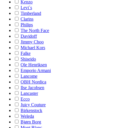
Kenzo
Levi´s
Timberland
Clarins
Philips
The North Face
Davidoff
Jimmy Choo
Michael Kors
Falke
Shiseido
Ole Henriksen
Emporio Armani
Lancome
OBH Nordica
Ilse Jacobsen
Lancaster
Ecco
Juicy Couture
Birkenstock
Weleda
Bjørn Borg
Mont Blanc