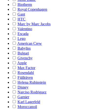
Biotherm
Royal Copenhagen
Gant
HTC
Marc by Marc Jacobs
Valentino
Escada
Lego
American Crew
Babyliss
Bulgari
Givenchy
Apple
Max Factor
Rosendahl
Fjällräven
Helena Rubinstein
Disney
Narciso Rodriguez
Garnier
Karl Lagerfeld
Moroccanoil