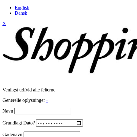
English
Dansk
X
Venligst udfyld alle felterne.
Generelle oplysninger
-
Navn
Grundlagt Dato?
Gadenavn