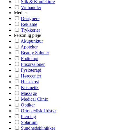
Slik & Konfekture
Vinhandler
Medier
Designere
Reklame
Trykkerier
Personlig pleje
Akupunktur
Apoteker
Beauty Saloner
Fodterapi
Frisørsaloner
Fysioterapi
Hørecenter
Helsekost
Kosmetik
Massage
Medical Clinic
Optiker
Ortopædisk Udstyr
Piercing
Solarium
Sundhedsklinikker