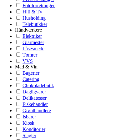
Fotoforretninger
Hifi & Tv
Husholding
Telebutikker
Håndværkere
Elektriker
Glarmester
Låsesmede
Tømrer
VVS
Mad & Vin
Bagerier
Catering
Chokoladebutik
Dagligvarer
Delikatesser
Fiskehandler
Grønthandlere
Isbarer
Kiosk
Konditorier
Slagter