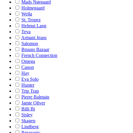
Mads Nørgaard
Holmegaard
Wella
St. Tropez
Helmut Lang
Teva
Armani Jeans
Salomon
Bruuns Bazaar
French Connection
Omega
Canon
Hay
Eva Solo
Hunter
Trip Trap
Pierre Balmain
Jamie Oliver
Billi Bi
Sisley
Skagen
Lindberg
Panasonic