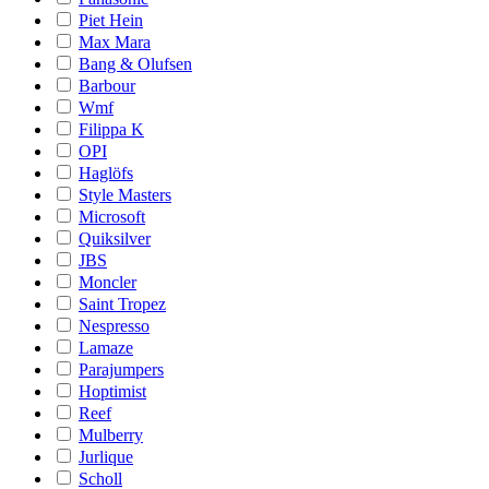
Piet Hein
Max Mara
Bang & Olufsen
Barbour
Wmf
Filippa K
OPI
Haglöfs
Style Masters
Microsoft
Quiksilver
JBS
Moncler
Saint Tropez
Nespresso
Lamaze
Parajumpers
Hoptimist
Reef
Mulberry
Jurlique
Scholl