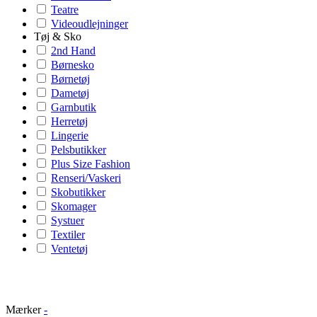
Teatre
Videoudlejninger
Tøj & Sko
2nd Hand
Børnesko
Børnetøj
Dametøj
Garnbutik
Herretøj
Lingerie
Pelsbutikker
Plus Size Fashion
Renseri/Vaskeri
Skobutikker
Skomager
Systuer
Textiler
Ventetøj
Mærker
-