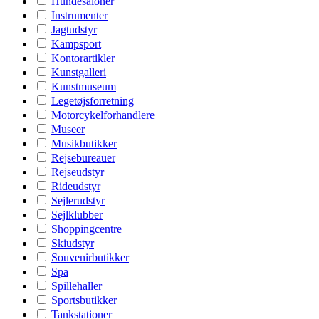
Hundesaloner
Instrumenter
Jagtudstyr
Kampsport
Kontorartikler
Kunstgalleri
Kunstmuseum
Legetøjsforretning
Motorcykelforhandlere
Museer
Musikbutikker
Rejsebureauer
Rejseudstyr
Rideudstyr
Sejlerudstyr
Sejlklubber
Shoppingcentre
Skiudstyr
Souvenirbutikker
Spa
Spillehaller
Sportsbutikker
Tankstationer