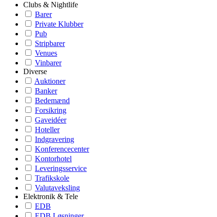
Clubs & Nightlife
Barer
Private Klubber
Pub
Stripbarer
Venues
Vinbarer
Diverse
Auktioner
Banker
Bedemænd
Forsikring
Gaveidéer
Hoteller
Indgravering
Konferencecenter
Kontorhotel
Leveringsservice
Trafikskole
Valutaveksling
Elektronik & Tele
EDB
EDB Løsninger