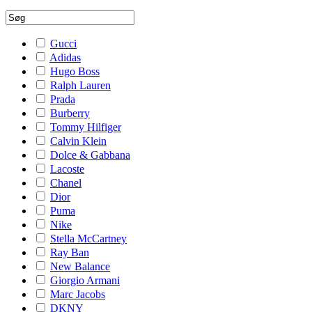
Gucci
Adidas
Hugo Boss
Ralph Lauren
Prada
Burberry
Tommy Hilfiger
Calvin Klein
Dolce & Gabbana
Lacoste
Chanel
Dior
Puma
Nike
Stella McCartney
Ray Ban
New Balance
Giorgio Armani
Marc Jacobs
DKNY