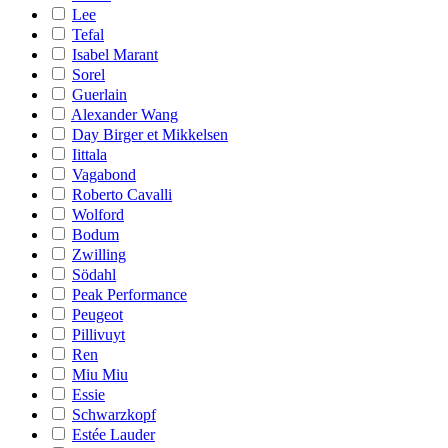
Lee
Tefal
Isabel Marant
Sorel
Guerlain
Alexander Wang
Day Birger et Mikkelsen
Iittala
Vagabond
Roberto Cavalli
Wolford
Bodum
Zwilling
Södahl
Peak Performance
Peugeot
Pillivuyt
Ren
Miu Miu
Essie
Schwarzkopf
Estée Lauder