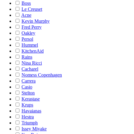
Boss
Le Creuset
Acne
Kevin Murphy
Fred Perry
Oakley
Persol
Hummel
KitchenAid
Rains
Nina Ricci
Cacharel
Nomess Copenhagen
Carrera
Casio
Stelton
Kerastase
Krups
Havaianas
Hestra
Triumph
Issey Miyake