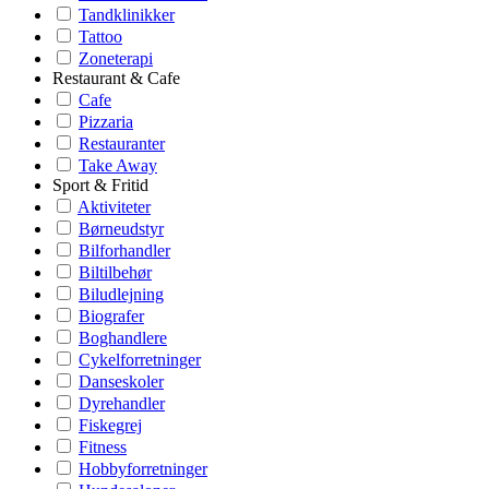
Tandklinikker
Tattoo
Zoneterapi
Restaurant & Cafe
Cafe
Pizzaria
Restauranter
Take Away
Sport & Fritid
Aktiviteter
Børneudstyr
Bilforhandler
Biltilbehør
Biludlejning
Biografer
Boghandlere
Cykelforretninger
Danseskoler
Dyrehandler
Fiskegrej
Fitness
Hobbyforretninger