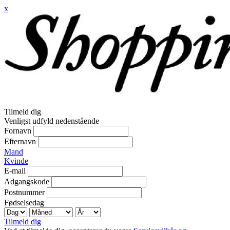
x
Tilmeld dig
Venligst udfyld nedenstående
Fornavn
Efternavn
Mand
Kvinde
E-mail
Adgangskode
Postnummer
Fødselsedag
Tilmeld dig