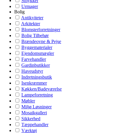
Smykker
Urmager
Bolig
Antikviteter
Arkitekter
Blomsterforretninger
Bolig Tilbehør
Brændeovne & Pejse
Byggematerialer
Ejendomsmægler
Farvehandler
Gardinbutikker
Haveudstyr
Indretningsbutik
Isenkræmmer
Køkken/Badeværelse
Lampeforretning
Møbler
Miljø Løsninger
Mosaikgalleri
Sikkerhed
Tæppehandler
Værktøj