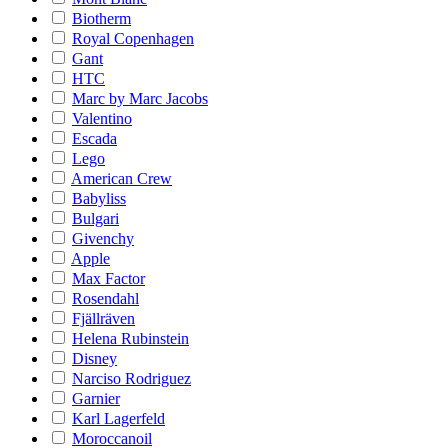
Biotherm
Royal Copenhagen
Gant
HTC
Marc by Marc Jacobs
Valentino
Escada
Lego
American Crew
Babyliss
Bulgari
Givenchy
Apple
Max Factor
Rosendahl
Fjällräven
Helena Rubinstein
Disney
Narciso Rodriguez
Garnier
Karl Lagerfeld
Moroccanoil