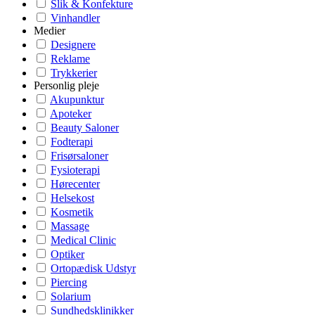
Slik & Konfekture
Vinhandler
Medier
Designere
Reklame
Trykkerier
Personlig pleje
Akupunktur
Apoteker
Beauty Saloner
Fodterapi
Frisørsaloner
Fysioterapi
Hørecenter
Helsekost
Kosmetik
Massage
Medical Clinic
Optiker
Ortopædisk Udstyr
Piercing
Solarium
Sundhedsklinikker