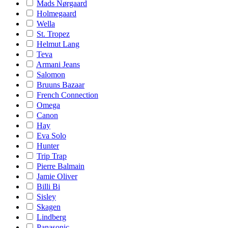
Mads Nørgaard
Holmegaard
Wella
St. Tropez
Helmut Lang
Teva
Armani Jeans
Salomon
Bruuns Bazaar
French Connection
Omega
Canon
Hay
Eva Solo
Hunter
Trip Trap
Pierre Balmain
Jamie Oliver
Billi Bi
Sisley
Skagen
Lindberg
Panasonic