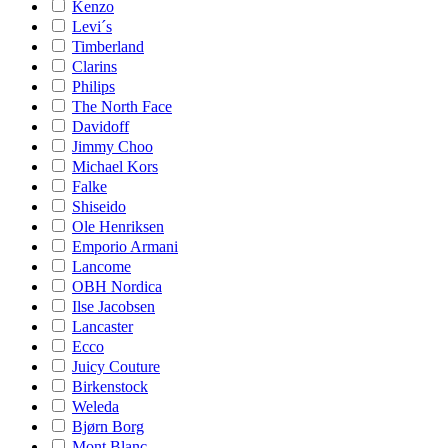
Kenzo
Levi´s
Timberland
Clarins
Philips
The North Face
Davidoff
Jimmy Choo
Michael Kors
Falke
Shiseido
Ole Henriksen
Emporio Armani
Lancome
OBH Nordica
Ilse Jacobsen
Lancaster
Ecco
Juicy Couture
Birkenstock
Weleda
Bjørn Borg
Mont Blanc