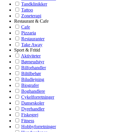
Tandklinikker
Tattoo
Zoneterapi
Restaurant & Cafe
Cafe
Pizzaria
Restauranter
Take Away
Sport & Fritid
Aktiviteter
Børneudstyr
Bilforhandler
Biltilbehør
Biludlejning
Biografer
Boghandlere
Cykelforretninger
Danseskoler
Dyrehandler
Fiskegrej
Fitness
Hobbyforretninger