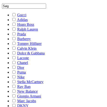
Gucci
Adidas
Hugo Boss
Ralph Lauren
Prada
Burberry
Tommy Hilfiger
Calvin Klein
Dolce & Gabbana
Lacoste
Chanel
Dior
Puma
Nike
Stella McCartney
Ray Ban
New Balance
Giorgio Armani
Marc Jacobs
DKNY