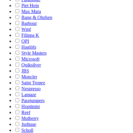
Piet Hein
Max Mara
Bang & Olufsen
Barbour
Wmf
Filippa K
OPI
Haglöfs
Style Masters
Microsoft
Quiksilver
JBS
Moncler
Saint Tropez
Nespresso
Lamaze
Parajumpers
Hoptimist
Reef
Mulberry
Jurlique
Scholl