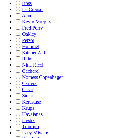
Boss
Le Creuset
Acne
Kevin Murphy
Fred Perry
Oakley
Persol
Hummel
KitchenAid
Rains
Nina Ricci
Cacharel
Nomess Copenhagen
Carrera
Casio
Stelton
Kerastase
Krups
Havaianas
Hestra
Triumph
Issey Miyake