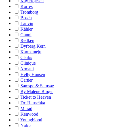
Kay Bojesen
Korres
Tromborg
Bosch
Lanvin
Kähler
Ganni
Redken
Dyrberg Kern
Karmameju
Clarks
Clinique
Armani
Helly Hansen
Cartier
Samsøe & Samsøe
By Malene Birger
Ticket to Heaven
Dr. Hauschka
Murad
Kenwood
Youngblood
Nokia