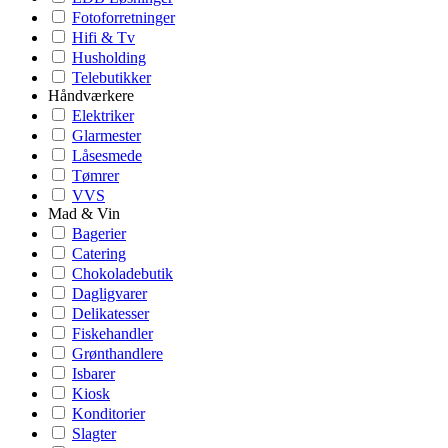
Fotoforretninger
Hifi & Tv
Husholding
Telebutikker
Håndværkere
Elektriker
Glarmester
Låsesmede
Tømrer
VVS
Mad & Vin
Bagerier
Catering
Chokoladebutik
Dagligvarer
Delikatesser
Fiskehandler
Grønthandlere
Isbarer
Kiosk
Konditorier
Slagter