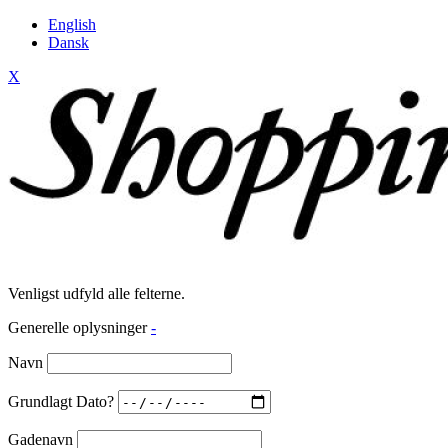
English
Dansk
X
Venligst udfyld alle felterne.
Generelle oplysninger
-
Navn
Grundlagt Dato?
Gadenavn