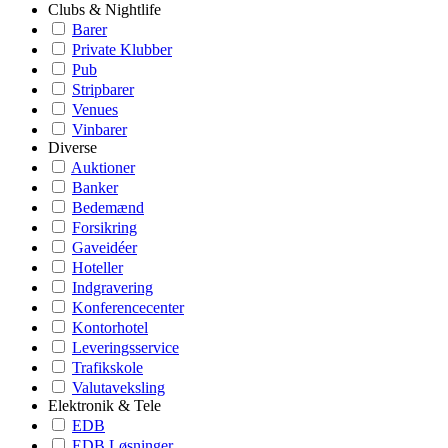
Clubs & Nightlife
Barer
Private Klubber
Pub
Stripbarer
Venues
Vinbarer
Diverse
Auktioner
Banker
Bedemænd
Forsikring
Gaveidéer
Hoteller
Indgravering
Konferencecenter
Kontorhotel
Leveringsservice
Trafikskole
Valutaveksling
Elektronik & Tele
EDB
EDB Løsninger