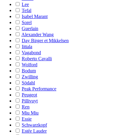
Lee
Tefal
Isabel Marant
Sorel
Guerlain
Alexander Wang
Day Birger et Mikkelsen
Iittala
Vagabond
Roberto Cavalli
Wolford
Bodum
Zwilling
Södahl
Peak Performance
Peugeot
Pillivuyt
Ren
Miu Miu
Essie
Schwarzkopf
Estée Lauder