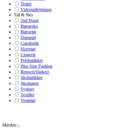
Teatre
Videoudlejninger
Tøj & Sko
2nd Hand
Børnesko
Børnetøj
Dametøj
Garnbutik
Herretøj
Lingerie
Pelsbutikker
Plus Size Fashion
Renseri/Vaskeri
Skobutikker
Skomager
Systuer
Textiler
Ventetøj
Mærker
-