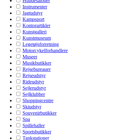
Hundesaloner
Instrumenter
Jagtudstyr
Kampsport
Kontorartikler
Kunstgalleri
Kunstmuseum
Legetøjsforretning
Motorcykelforhandlere
Museer
Musikbutikker
Rejsebureauer
Rejseudstyr
Rideudstyr
Sejlerudstyr
Sejlklubber
Shoppingcentre
Skiudstyr
Souvenirbutikker
Spa
Spillehaller
Sportsbutikker
Tankstationer