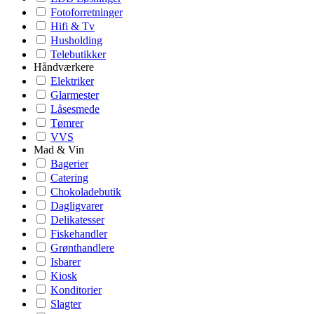
Fotoforretninger
Hifi & Tv
Husholding
Telebutikker
Håndværkere
Elektriker
Glarmester
Låsesmede
Tømrer
VVS
Mad & Vin
Bagerier
Catering
Chokoladebutik
Dagligvarer
Delikatesser
Fiskehandler
Grønthandlere
Isbarer
Kiosk
Konditorier
Slagter