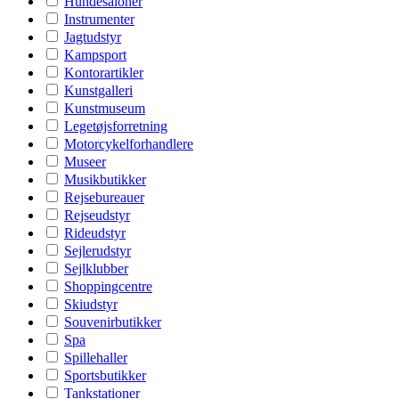
Hundesaloner
Instrumenter
Jagtudstyr
Kampsport
Kontorartikler
Kunstgalleri
Kunstmuseum
Legetøjsforretning
Motorcykelforhandlere
Museer
Musikbutikker
Rejsebureauer
Rejseudstyr
Rideudstyr
Sejlerudstyr
Sejlklubber
Shoppingcentre
Skiudstyr
Souvenirbutikker
Spa
Spillehaller
Sportsbutikker
Tankstationer