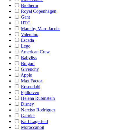
Biotherm
Royal Copenhagen
Gant
HTC
Marc by Marc Jacobs
Valentino
Escada
Lego
American Crew
Babyliss
Bulgari
Givenchy
Apple
Max Factor
Rosendahl
Fjällräven
Helena Rubinstein
Disney
Narciso Rodriguez
Garnier
Karl Lagerfeld
Moroccanoil