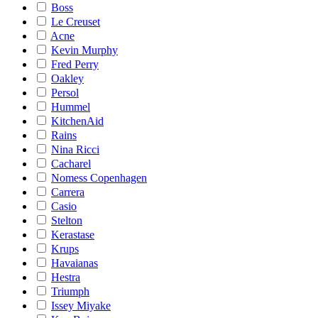
Boss
Le Creuset
Acne
Kevin Murphy
Fred Perry
Oakley
Persol
Hummel
KitchenAid
Rains
Nina Ricci
Cacharel
Nomess Copenhagen
Carrera
Casio
Stelton
Kerastase
Krups
Havaianas
Hestra
Triumph
Issey Miyake