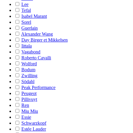
Lee
Tefal
Isabel Marant
Sorel
Guerlain
Alexander Wang
Day Birger et Mikkelsen
Iittala
Vagabond
Roberto Cavalli
Wolford
Bodum
Zwilling
Södahl
Peak Performance
Peugeot
Pillivuyt
Ren
Miu Miu
Essie
Schwarzkopf
Estée Lauder