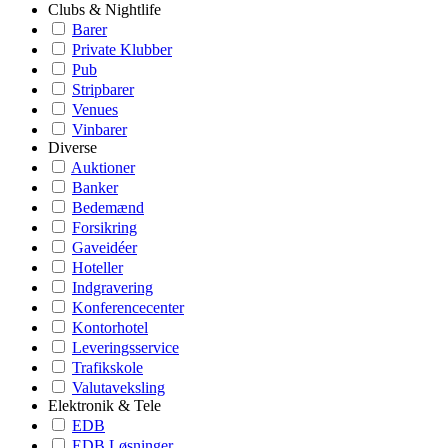
Clubs & Nightlife
Barer
Private Klubber
Pub
Stripbarer
Venues
Vinbarer
Diverse
Auktioner
Banker
Bedemænd
Forsikring
Gaveidéer
Hoteller
Indgravering
Konferencecenter
Kontorhotel
Leveringsservice
Trafikskole
Valutaveksling
Elektronik & Tele
EDB
EDB Løsninger