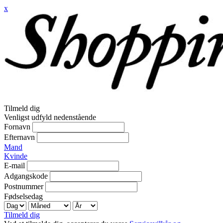
x
Tilmeld dig
Venligst udfyld nedenstående
Fornavn
Efternavn
Mand
Kvinde
E-mail
Adgangskode
Postnummer
Fødselsedag
Tilmeld dig