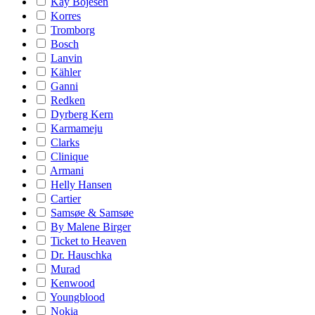
Kay Bojesen
Korres
Tromborg
Bosch
Lanvin
Kähler
Ganni
Redken
Dyrberg Kern
Karmameju
Clarks
Clinique
Armani
Helly Hansen
Cartier
Samsøe & Samsøe
By Malene Birger
Ticket to Heaven
Dr. Hauschka
Murad
Kenwood
Youngblood
Nokia