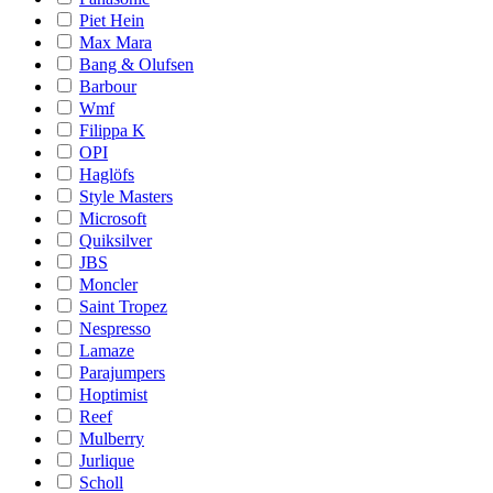
Piet Hein
Max Mara
Bang & Olufsen
Barbour
Wmf
Filippa K
OPI
Haglöfs
Style Masters
Microsoft
Quiksilver
JBS
Moncler
Saint Tropez
Nespresso
Lamaze
Parajumpers
Hoptimist
Reef
Mulberry
Jurlique
Scholl