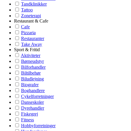
Tandklinikker
Tattoo
Zoneterapi
Restaurant & Cafe
Cafe
Pizzaria
Restauranter
Take Away
Sport & Fritid
Aktiviteter
Børneudstyr
Bilforhandler
Biltilbehør
Biludlejning
Biografer
Boghandlere
Cykelforretninger
Danseskoler
Dyrehandler
Fiskegrej
Fitness
Hobbyforretninger