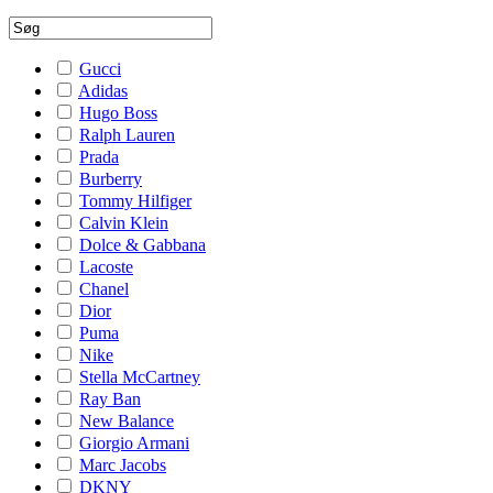
Gucci
Adidas
Hugo Boss
Ralph Lauren
Prada
Burberry
Tommy Hilfiger
Calvin Klein
Dolce & Gabbana
Lacoste
Chanel
Dior
Puma
Nike
Stella McCartney
Ray Ban
New Balance
Giorgio Armani
Marc Jacobs
DKNY