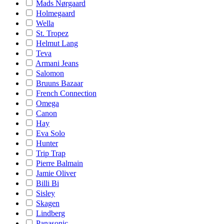
Mads Nørgaard
Holmegaard
Wella
St. Tropez
Helmut Lang
Teva
Armani Jeans
Salomon
Bruuns Bazaar
French Connection
Omega
Canon
Hay
Eva Solo
Hunter
Trip Trap
Pierre Balmain
Jamie Oliver
Billi Bi
Sisley
Skagen
Lindberg
Panasonic