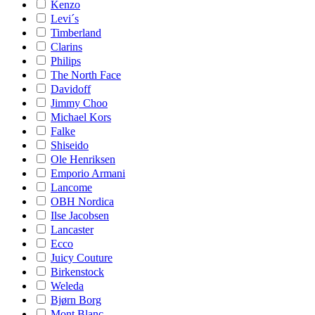
Kenzo
Levi´s
Timberland
Clarins
Philips
The North Face
Davidoff
Jimmy Choo
Michael Kors
Falke
Shiseido
Ole Henriksen
Emporio Armani
Lancome
OBH Nordica
Ilse Jacobsen
Lancaster
Ecco
Juicy Couture
Birkenstock
Weleda
Bjørn Borg
Mont Blanc