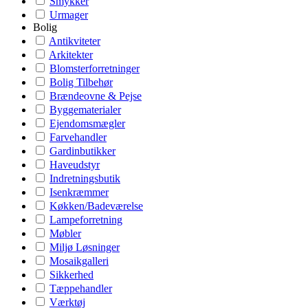
Smykker
Urmager
Bolig
Antikviteter
Arkitekter
Blomsterforretninger
Bolig Tilbehør
Brændeovne & Pejse
Byggematerialer
Ejendomsmægler
Farvehandler
Gardinbutikker
Haveudstyr
Indretningsbutik
Isenkræmmer
Køkken/Badeværelse
Lampeforretning
Møbler
Miljø Løsninger
Mosaikgalleri
Sikkerhed
Tæppehandler
Værktøj