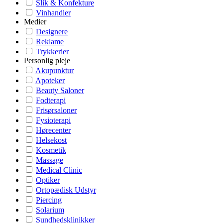
Slik & Konfekture
Vinhandler
Medier
Designere
Reklame
Trykkerier
Personlig pleje
Akupunktur
Apoteker
Beauty Saloner
Fodterapi
Frisørsaloner
Fysioterapi
Hørecenter
Helsekost
Kosmetik
Massage
Medical Clinic
Optiker
Ortopædisk Udstyr
Piercing
Solarium
Sundhedsklinikker