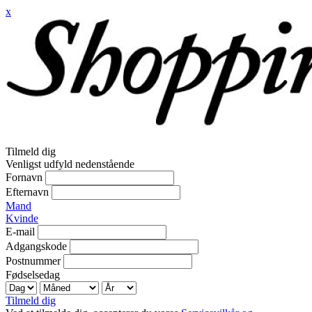
x
Tilmeld dig
Venligst udfyld nedenstående
Fornavn
Efternavn
Mand
Kvinde
E-mail
Adgangskode
Postnummer
Fødselsedag
Tilmeld dig