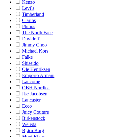
Kenzo
Levi´s
Timberland
Clarins
Philips
The North Face
Davidoff
Jimmy Choo
Michael Kors
Falke
Shiseido
Ole Henriksen
Emporio Armani
Lancome
OBH Nordica
Ilse Jacobsen
Lancaster
Ecco
Juicy Couture
Birkenstock
Weleda
Bjørn Borg
Mont Blanc