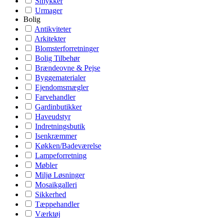
Smykker
Urmager
Bolig
Antikviteter
Arkitekter
Blomsterforretninger
Bolig Tilbehør
Brændeovne & Pejse
Byggematerialer
Ejendomsmægler
Farvehandler
Gardinbutikker
Haveudstyr
Indretningsbutik
Isenkræmmer
Køkken/Badeværelse
Lampeforretning
Møbler
Miljø Løsninger
Mosaikgalleri
Sikkerhed
Tæppehandler
Værktøj