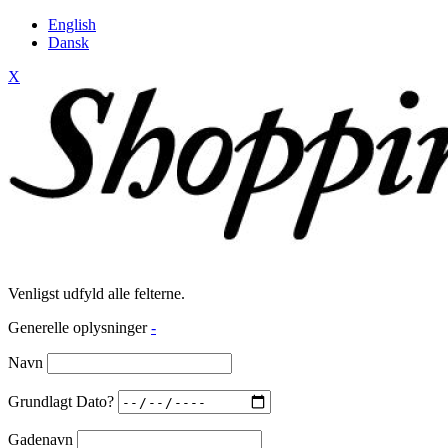
English
Dansk
X
Venligst udfyld alle felterne.
Generelle oplysninger
-
Navn
Grundlagt Dato?
Gadenavn