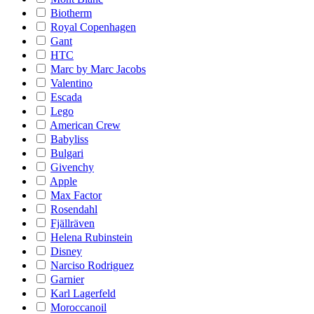
Biotherm
Royal Copenhagen
Gant
HTC
Marc by Marc Jacobs
Valentino
Escada
Lego
American Crew
Babyliss
Bulgari
Givenchy
Apple
Max Factor
Rosendahl
Fjällräven
Helena Rubinstein
Disney
Narciso Rodriguez
Garnier
Karl Lagerfeld
Moroccanoil