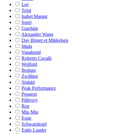
Lee
Tefal
Isabel Marant
Sorel
Guerlain
Alexander Wang
Day Birger et Mikkelsen
Iittala
Vagabond
Roberto Cavalli
Wolford
Bodum
Zwilling
Södahl
Peak Performance
Peugeot
Pillivuyt
Ren
Miu Miu
Essie
Schwarzkopf
Estée Lauder