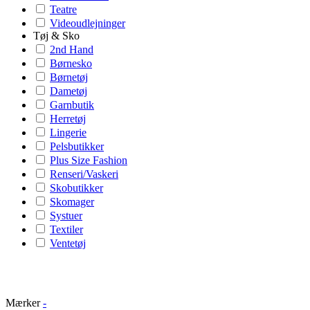
Teatre
Videoudlejninger
Tøj & Sko
2nd Hand
Børnesko
Børnetøj
Dametøj
Garnbutik
Herretøj
Lingerie
Pelsbutikker
Plus Size Fashion
Renseri/Vaskeri
Skobutikker
Skomager
Systuer
Textiler
Ventetøj
Mærker
-