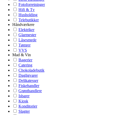
Fotoforretninger
Hifi & Tv
Husholding
Telebutikker
Håndværkere
Elektriker
Glarmester
Låsesmede
Tømrer
VVS
Mad & Vin
Bagerier
Catering
Chokoladebutik
Dagligvarer
Delikatesser
Fiskehandler
Grønthandlere
Isbarer
Kiosk
Konditorier
Slagter