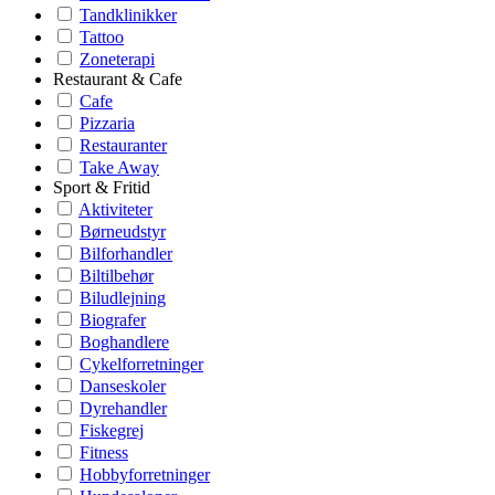
Tandklinikker
Tattoo
Zoneterapi
Restaurant & Cafe
Cafe
Pizzaria
Restauranter
Take Away
Sport & Fritid
Aktiviteter
Børneudstyr
Bilforhandler
Biltilbehør
Biludlejning
Biografer
Boghandlere
Cykelforretninger
Danseskoler
Dyrehandler
Fiskegrej
Fitness
Hobbyforretninger