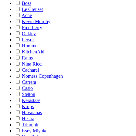
Boss
Le Creuset
Acne
Kevin Murphy
Fred Perry
Oakley
Persol
Hummel
KitchenAid
Rains
Nina Ricci
Cacharel
Nomess Copenhagen
Carrera
Casio
Stelton
Kerastase
Krups
Havaianas
Hestra
Triumph
Issey Miyake