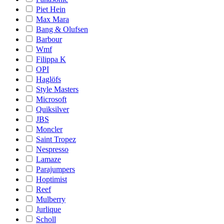
Piet Hein
Max Mara
Bang & Olufsen
Barbour
Wmf
Filippa K
OPI
Haglöfs
Style Masters
Microsoft
Quiksilver
JBS
Moncler
Saint Tropez
Nespresso
Lamaze
Parajumpers
Hoptimist
Reef
Mulberry
Jurlique
Scholl