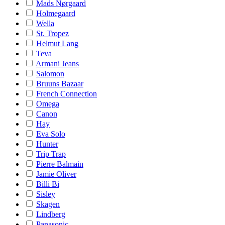
Mads Nørgaard
Holmegaard
Wella
St. Tropez
Helmut Lang
Teva
Armani Jeans
Salomon
Bruuns Bazaar
French Connection
Omega
Canon
Hay
Eva Solo
Hunter
Trip Trap
Pierre Balmain
Jamie Oliver
Billi Bi
Sisley
Skagen
Lindberg
Panasonic