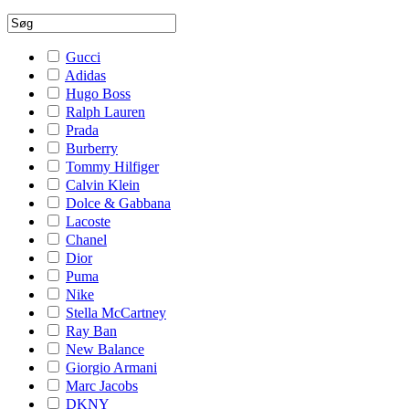
Gucci
Adidas
Hugo Boss
Ralph Lauren
Prada
Burberry
Tommy Hilfiger
Calvin Klein
Dolce & Gabbana
Lacoste
Chanel
Dior
Puma
Nike
Stella McCartney
Ray Ban
New Balance
Giorgio Armani
Marc Jacobs
DKNY