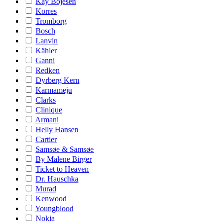
Kay Bojesen
Korres
Tromborg
Bosch
Lanvin
Kähler
Ganni
Redken
Dyrberg Kern
Karmameju
Clarks
Clinique
Armani
Helly Hansen
Cartier
Samsøe & Samsøe
By Malene Birger
Ticket to Heaven
Dr. Hauschka
Murad
Kenwood
Youngblood
Nokia