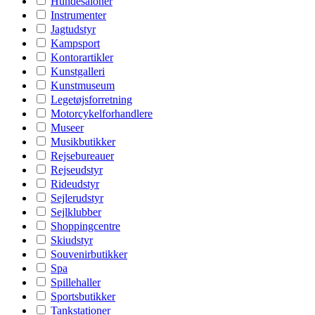
Hundesaloner
Instrumenter
Jagtudstyr
Kampsport
Kontorartikler
Kunstgalleri
Kunstmuseum
Legetøjsforretning
Motorcykelforhandlere
Museer
Musikbutikker
Rejsebureauer
Rejseudstyr
Rideudstyr
Sejlerudstyr
Sejlklubber
Shoppingcentre
Skiudstyr
Souvenirbutikker
Spa
Spillehaller
Sportsbutikker
Tankstationer