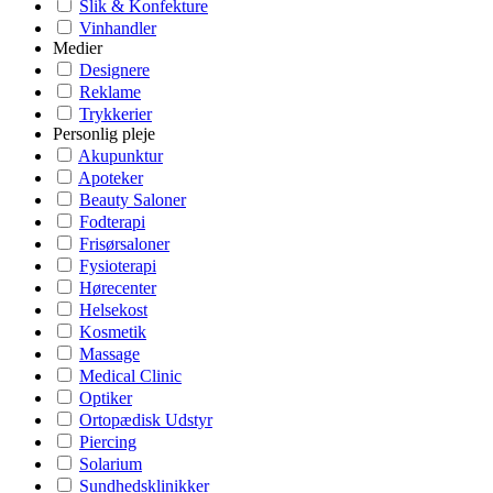
Slik & Konfekture
Vinhandler
Medier
Designere
Reklame
Trykkerier
Personlig pleje
Akupunktur
Apoteker
Beauty Saloner
Fodterapi
Frisørsaloner
Fysioterapi
Hørecenter
Helsekost
Kosmetik
Massage
Medical Clinic
Optiker
Ortopædisk Udstyr
Piercing
Solarium
Sundhedsklinikker