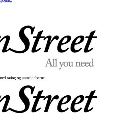
politik.
med rating og anmeldelserne.