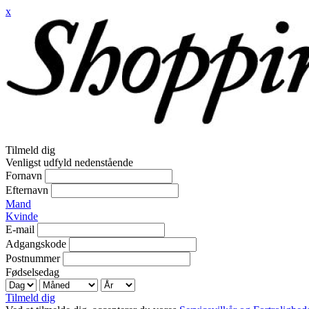
x
Tilmeld dig
Venligst udfyld nedenstående
Fornavn
Efternavn
Mand
Kvinde
E-mail
Adgangskode
Postnummer
Fødselsedag
Tilmeld dig