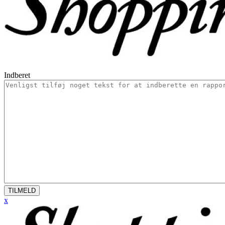
Indberet
TILMELD
x