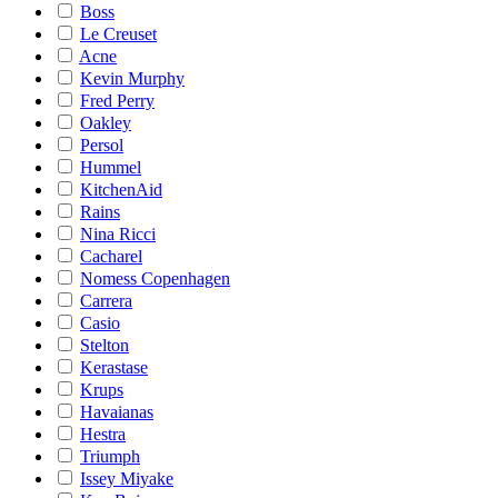
Boss
Le Creuset
Acne
Kevin Murphy
Fred Perry
Oakley
Persol
Hummel
KitchenAid
Rains
Nina Ricci
Cacharel
Nomess Copenhagen
Carrera
Casio
Stelton
Kerastase
Krups
Havaianas
Hestra
Triumph
Issey Miyake