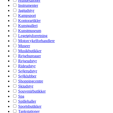
Hundesaloner
Instrumenter
Jagtudstyr
Kampsport
Kontorartikler
Kunstgalleri
Kunstmuseum
Legetøjsforretning
Motorcykelforhandlere
Museer
Musikbutikker
Rejsebureauer
Rejseudstyr
Rideudstyr
Sejlerudstyr
Sejlklubber
Shoppingcentre
Skiudstyr
Souvenirbutikker
Spa
Spillehaller
Sportsbutikker
Tankstationer