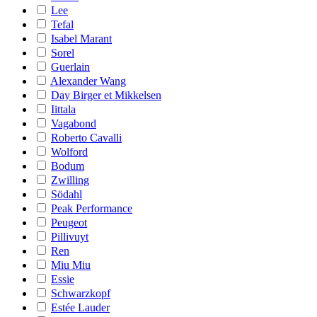
Lee
Tefal
Isabel Marant
Sorel
Guerlain
Alexander Wang
Day Birger et Mikkelsen
Iittala
Vagabond
Roberto Cavalli
Wolford
Bodum
Zwilling
Södahl
Peak Performance
Peugeot
Pillivuyt
Ren
Miu Miu
Essie
Schwarzkopf
Estée Lauder