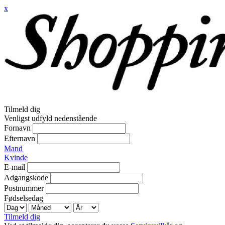
x
Tilmeld dig
Venligst udfyld nedenstående
Fornavn
Efternavn
Mand
Kvinde
E-mail
Adgangskode
Postnummer
Fødselsedag
Tilmeld dig