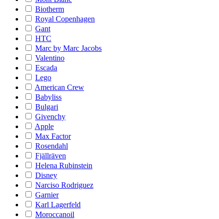
Biotherm
Royal Copenhagen
Gant
HTC
Marc by Marc Jacobs
Valentino
Escada
Lego
American Crew
Babyliss
Bulgari
Givenchy
Apple
Max Factor
Rosendahl
Fjällräven
Helena Rubinstein
Disney
Narciso Rodriguez
Garnier
Karl Lagerfeld
Moroccanoil