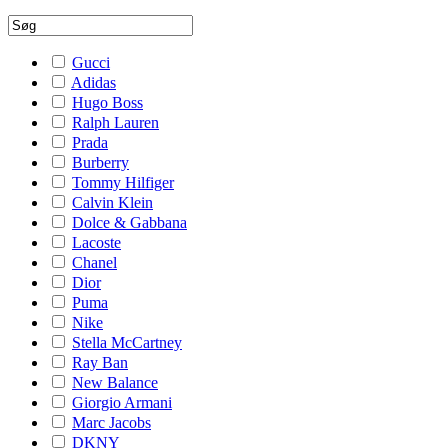
Gucci
Adidas
Hugo Boss
Ralph Lauren
Prada
Burberry
Tommy Hilfiger
Calvin Klein
Dolce & Gabbana
Lacoste
Chanel
Dior
Puma
Nike
Stella McCartney
Ray Ban
New Balance
Giorgio Armani
Marc Jacobs
DKNY