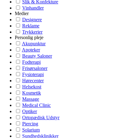
Slik & Konfekture
Vinhandler
Medier
Designere
Reklame
Trykkerier
Personlig pleje
Akupunktur
Apoteker
Beauty Saloner
Fodterapi
Frisørsaloner
Fysioterapi
Hørecenter
Helsekost
Kosmetik
Massage
Medical Clinic
Optiker
Ortopædisk Udstyr
Piercing
Solarium
Sundhedsklinikker