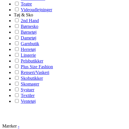
Teatre
Videoudlejninger
Tøj & Sko
2nd Hand
Børnesko
Børnetøj
Dametøj
Garnbutik
Herretøj
Lingerie
Pelsbutikker
Plus Size Fashion
Renseri/Vaskeri
Skobutikker
Skomager
Systuer
Textiler
Ventetøj
Mærker
-