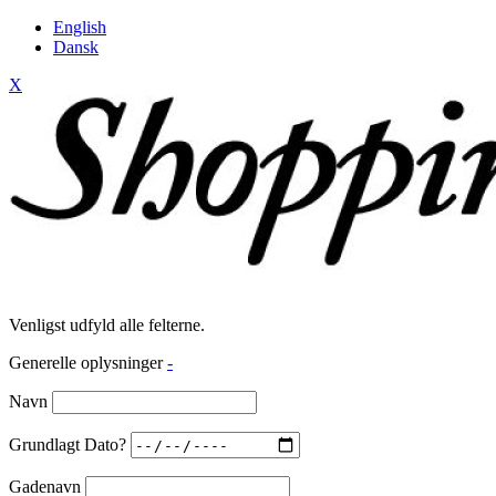
English
Dansk
X
Venligst udfyld alle felterne.
Generelle oplysninger
-
Navn
Grundlagt Dato?
Gadenavn