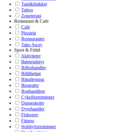
Tandklinikker
Tattoo
Zoneterapi
Restaurant & Cafe
Cafe
Pizzaria
Restauranter
Take Away
Sport & Fritid
Aktiviteter
Børneudstyr
Bilforhandler
Biltilbehør
Biludlejning
Biografer
Boghandlere
Cykelforretninger
Danseskoler
Dyrehandler
Fiskegrej
Fitness
Hobbyforretninger