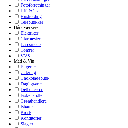
Fotoforretninger
Hifi & Tv
Husholding
Telebutikker
Håndværkere
Elektriker
Glarmester
Låsesmede
Tømrer
VVS
Mad & Vin
Bagerier
Catering
Chokoladebutik
Dagligvarer
Delikatesser
Fiskehandler
Grønthandlere
Isbarer
Kiosk
Konditorier
Slagter