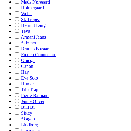
Mads Nørgaard
Holmegaard
Wella
St. Tropez
Helmut Lang
Teva
Armani Jeans
Salomon
Bruuns Bazaar
French Connection
Omega
Canon
Hay
Eva Solo
Hunter
Trip Trap
Pierre Balmain
Jamie Oliver
Billi Bi
Sisley
Skagen
Lindberg
Panasonic