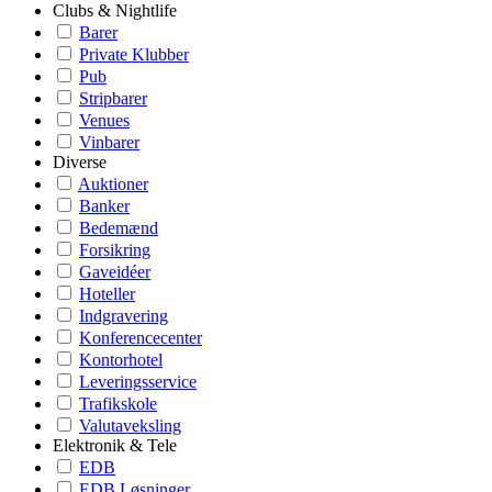
Clubs & Nightlife
Barer
Private Klubber
Pub
Stripbarer
Venues
Vinbarer
Diverse
Auktioner
Banker
Bedemænd
Forsikring
Gaveidéer
Hoteller
Indgravering
Konferencecenter
Kontorhotel
Leveringsservice
Trafikskole
Valutaveksling
Elektronik & Tele
EDB
EDB Løsninger