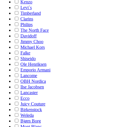
Kenzo
Levi´s
Timberland
Clarins
Philips
The North Face
Davidoff
Jimmy Choo
Michael Kors
Falke
Shiseido
Ole Henriksen
Emporio Armani
Lancome
OBH Nordica
Ilse Jacobsen
Lancaster
Ecco
Juicy Couture
Birkenstock
Weleda
Bjørn Borg
Mont Blanc