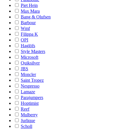
Piet Hein
Max Mara
Bang & Olufsen
Barbour
Wmf
Filippa K
OPI
Haglöfs
Style Masters
Microsoft
Quiksilver
JBS
Moncler
Saint Tropez
Nespresso
Lamaze
Parajumpers
Hoptimist
Reef
Mulberry
Jurlique
Scholl