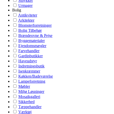
Smykker
Urmager
Bolig
Antikviteter
Arkitekter
Blomsterforretninger
Bolig Tilbehør
Brændeovne & Pejse
Byggematerialer
Ejendomsmægler
Farvehandler
Gardinbutikker
Haveudstyr
Indretningsbutik
Isenkræmmer
Køkken/Badeværelse
Lampeforretning
Møbler
Miljø Løsninger
Mosaikgalleri
Sikkerhed
Tæppehandler
Værktøj