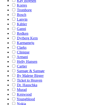
Kay Bojesen
Korres
Tromborg
Bosch
Lanvin
Kähler
Ganni
Redken
Dyrberg Kern
Karmameju
Clarks
Clinique
Armani
Helly Hansen
Cartier
Samsøe & Samsøe
By Malene Birger
Ticket to Heaven
Dr. Hauschka
Murad
Kenwood
Youngblood
Nokia