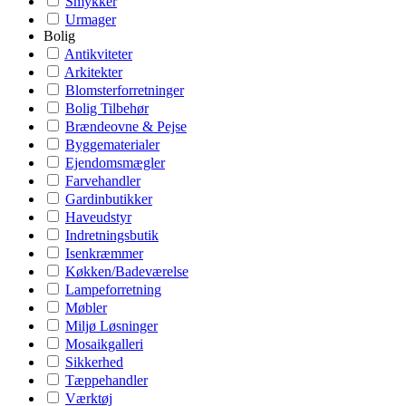
Smykker
Urmager
Bolig
Antikviteter
Arkitekter
Blomsterforretninger
Bolig Tilbehør
Brændeovne & Pejse
Byggematerialer
Ejendomsmægler
Farvehandler
Gardinbutikker
Haveudstyr
Indretningsbutik
Isenkræmmer
Køkken/Badeværelse
Lampeforretning
Møbler
Miljø Løsninger
Mosaikgalleri
Sikkerhed
Tæppehandler
Værktøj