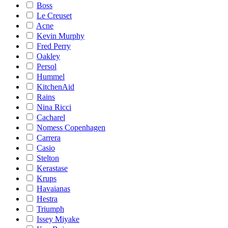
Boss
Le Creuset
Acne
Kevin Murphy
Fred Perry
Oakley
Persol
Hummel
KitchenAid
Rains
Nina Ricci
Cacharel
Nomess Copenhagen
Carrera
Casio
Stelton
Kerastase
Krups
Havaianas
Hestra
Triumph
Issey Miyake