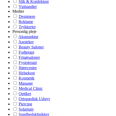
Slik & Konfekture
Vinhandler
Medier
Designere
Reklame
Trykkerier
Personlig pleje
Akupunktur
Apoteker
Beauty Saloner
Fodterapi
Frisørsaloner
Fysioterapi
Hørecenter
Helsekost
Kosmetik
Massage
Medical Clinic
Optiker
Ortopædisk Udstyr
Piercing
Solarium
Sundhedsklinikker