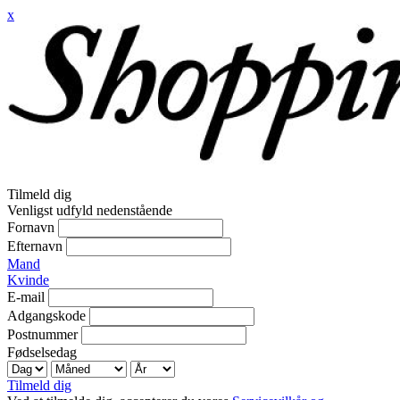
x
Tilmeld dig
Venligst udfyld nedenstående
Fornavn
Efternavn
Mand
Kvinde
E-mail
Adgangskode
Postnummer
Fødselsedag
Tilmeld dig