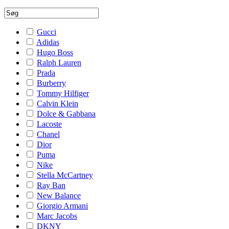
Gucci
Adidas
Hugo Boss
Ralph Lauren
Prada
Burberry
Tommy Hilfiger
Calvin Klein
Dolce & Gabbana
Lacoste
Chanel
Dior
Puma
Nike
Stella McCartney
Ray Ban
New Balance
Giorgio Armani
Marc Jacobs
DKNY