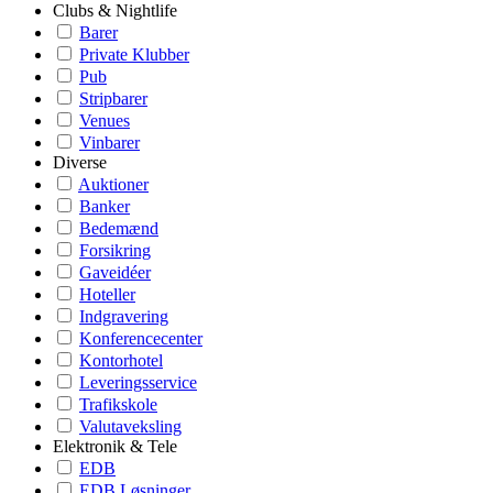
Clubs & Nightlife
Barer
Private Klubber
Pub
Stripbarer
Venues
Vinbarer
Diverse
Auktioner
Banker
Bedemænd
Forsikring
Gaveidéer
Hoteller
Indgravering
Konferencecenter
Kontorhotel
Leveringsservice
Trafikskole
Valutaveksling
Elektronik & Tele
EDB
EDB Løsninger