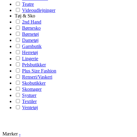
Teatre
Videoudlejninger
Tøj & Sko
2nd Hand
Børnesko
Børnetøj
Dametøj
Garnbutik
Herretøj
Lingerie
Pelsbutikker
Plus Size Fashion
Renseri/Vaskeri
Skobutikker
Skomager
Systuer
Textiler
Ventetøj
Mærker
-