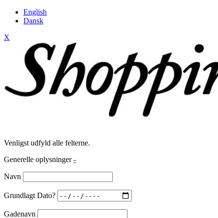
English
Dansk
X
Venligst udfyld alle felterne.
Generelle oplysninger
-
Navn
Grundlagt Dato?
Gadenavn