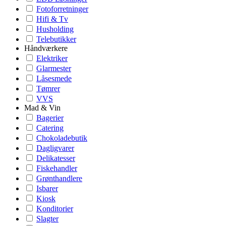
Fotoforretninger
Hifi & Tv
Husholding
Telebutikker
Håndværkere
Elektriker
Glarmester
Låsesmede
Tømrer
VVS
Mad & Vin
Bagerier
Catering
Chokoladebutik
Dagligvarer
Delikatesser
Fiskehandler
Grønthandlere
Isbarer
Kiosk
Konditorier
Slagter