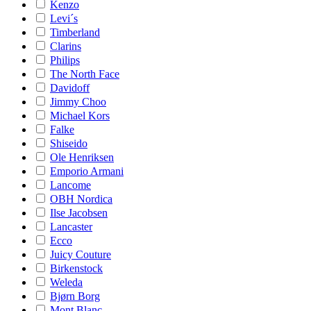
Kenzo
Levi´s
Timberland
Clarins
Philips
The North Face
Davidoff
Jimmy Choo
Michael Kors
Falke
Shiseido
Ole Henriksen
Emporio Armani
Lancome
OBH Nordica
Ilse Jacobsen
Lancaster
Ecco
Juicy Couture
Birkenstock
Weleda
Bjørn Borg
Mont Blanc