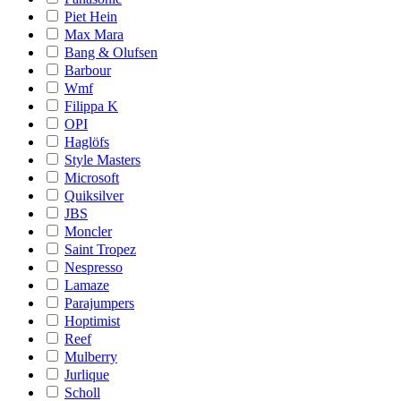
Piet Hein
Max Mara
Bang & Olufsen
Barbour
Wmf
Filippa K
OPI
Haglöfs
Style Masters
Microsoft
Quiksilver
JBS
Moncler
Saint Tropez
Nespresso
Lamaze
Parajumpers
Hoptimist
Reef
Mulberry
Jurlique
Scholl