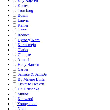
Kay Bojesen
Korres
Tromborg
Bosch
Lanvin
Kähler
Ganni
Redken
Dyrberg Kern
Karmameju
Clarks
Clinique
Armani
Helly Hansen
Cartier
Samsøe & Samsøe
By Malene Birger
Ticket to Heaven
Dr. Hauschka
Murad
Kenwood
Youngblood
Nokia