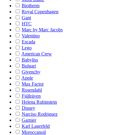
Biotherm
Royal Copenhagen
Gant
HTC
Marc by Marc Jacobs
Valentino
Escada
Lego
American Crew
Babyliss
Bulgari
Givenchy
Apple
Max Factor
Rosendahl
Fjällräven
Helena Rubinstein
Disney
Narciso Rodriguez
Garnier
Karl Lagerfeld
Moroccanoil