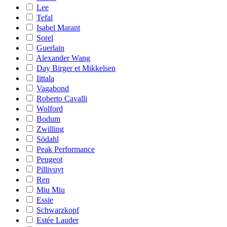
Lee
Tefal
Isabel Marant
Sorel
Guerlain
Alexander Wang
Day Birger et Mikkelsen
Iittala
Vagabond
Roberto Cavalli
Wolford
Bodum
Zwilling
Södahl
Peak Performance
Peugeot
Pillivuyt
Ren
Miu Miu
Essie
Schwarzkopf
Estée Lauder