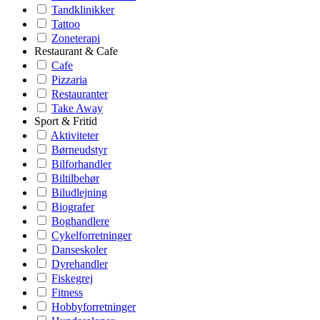
Tandklinikker
Tattoo
Zoneterapi
Restaurant & Cafe
Cafe
Pizzaria
Restauranter
Take Away
Sport & Fritid
Aktiviteter
Børneudstyr
Bilforhandler
Biltilbehør
Biludlejning
Biografer
Boghandlere
Cykelforretninger
Danseskoler
Dyrehandler
Fiskegrej
Fitness
Hobbyforretninger