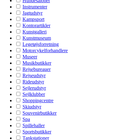
Hundesaloner
Instrumenter
Jagtudstyr
Kampsport
Kontorartikler
Kunstgalleri
Kunstmuseum
Legetøjsforretning
Motorcykelforhandlere
Museer
Musikbutikker
Rejsebureauer
Rejseudstyr
Rideudstyr
Sejlerudstyr
Sejlklubber
Shoppingcentre
Skiudstyr
Souvenirbutikker
Spa
Spillehaller
Sportsbutikker
Tankstationer