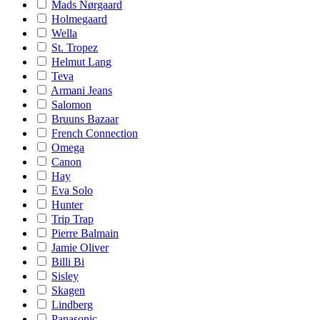
Mads Nørgaard
Holmegaard
Wella
St. Tropez
Helmut Lang
Teva
Armani Jeans
Salomon
Bruuns Bazaar
French Connection
Omega
Canon
Hay
Eva Solo
Hunter
Trip Trap
Pierre Balmain
Jamie Oliver
Billi Bi
Sisley
Skagen
Lindberg
Panasonic