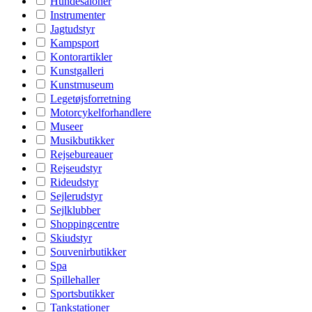
Hundesaloner
Instrumenter
Jagtudstyr
Kampsport
Kontorartikler
Kunstgalleri
Kunstmuseum
Legetøjsforretning
Motorcykelforhandlere
Museer
Musikbutikker
Rejsebureauer
Rejseudstyr
Rideudstyr
Sejlerudstyr
Sejlklubber
Shoppingcentre
Skiudstyr
Souvenirbutikker
Spa
Spillehaller
Sportsbutikker
Tankstationer