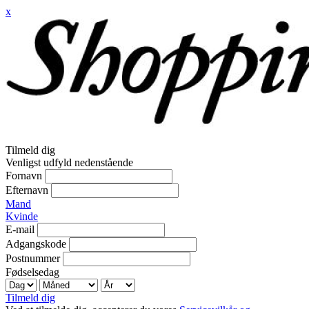
x
Tilmeld dig
Venligst udfyld nedenstående
Fornavn
Efternavn
Mand
Kvinde
E-mail
Adgangskode
Postnummer
Fødselsedag
Tilmeld dig