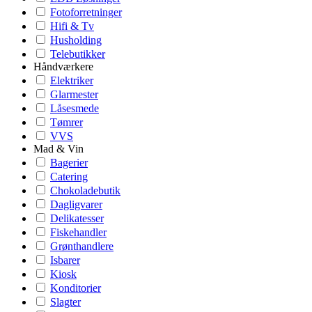
Fotoforretninger
Hifi & Tv
Husholding
Telebutikker
Håndværkere
Elektriker
Glarmester
Låsesmede
Tømrer
VVS
Mad & Vin
Bagerier
Catering
Chokoladebutik
Dagligvarer
Delikatesser
Fiskehandler
Grønthandlere
Isbarer
Kiosk
Konditorier
Slagter