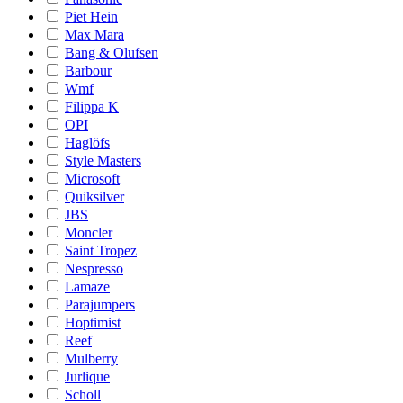
Piet Hein
Max Mara
Bang & Olufsen
Barbour
Wmf
Filippa K
OPI
Haglöfs
Style Masters
Microsoft
Quiksilver
JBS
Moncler
Saint Tropez
Nespresso
Lamaze
Parajumpers
Hoptimist
Reef
Mulberry
Jurlique
Scholl