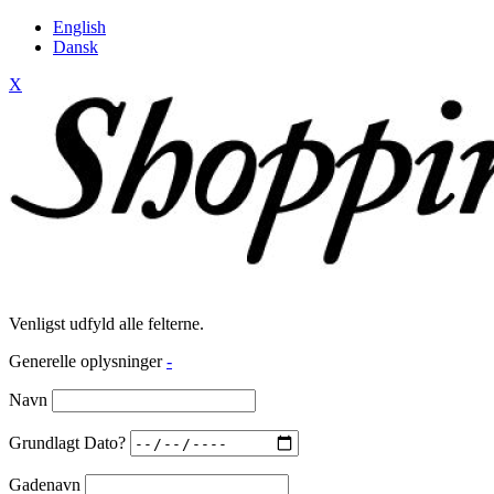
English
Dansk
X
Venligst udfyld alle felterne.
Generelle oplysninger
-
Navn
Grundlagt Dato?
Gadenavn