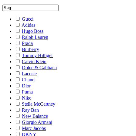
Gucci
Adidas
Hugo Boss
Ralph Lauren
Prada
Burberry
Tommy Hilfiger
Calvin Klein
Dolce & Gabbana
Lacoste
Chanel
Dior
Puma
Nike
Stella McCartney
Ray Ban
New Balance
Giorgio Armani
Marc Jacobs
DKNY