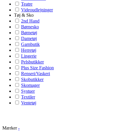
Teatre
Videoudlejninger
Tøj & Sko
2nd Hand
Børnesko
Børnetøj
Dametøj
Garnbutik
Herretøj
Lingerie
Pelsbutikker
Plus Size Fashion
Renseri/Vaskeri
Skobutikker
Skomager
Systuer
Textiler
Ventetøj
Mærker
-