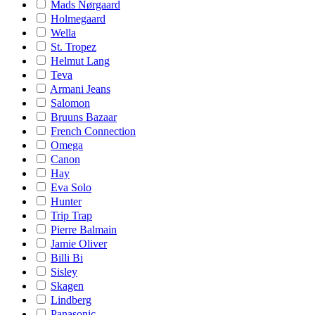
Mads Nørgaard
Holmegaard
Wella
St. Tropez
Helmut Lang
Teva
Armani Jeans
Salomon
Bruuns Bazaar
French Connection
Omega
Canon
Hay
Eva Solo
Hunter
Trip Trap
Pierre Balmain
Jamie Oliver
Billi Bi
Sisley
Skagen
Lindberg
Panasonic