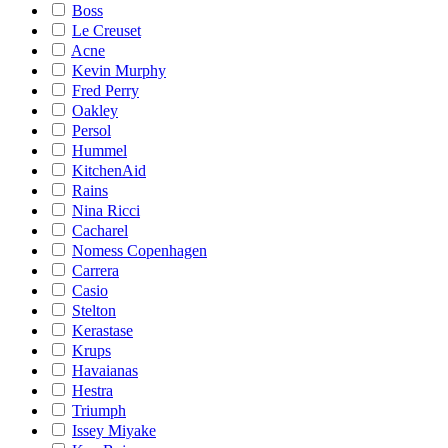
Boss
Le Creuset
Acne
Kevin Murphy
Fred Perry
Oakley
Persol
Hummel
KitchenAid
Rains
Nina Ricci
Cacharel
Nomess Copenhagen
Carrera
Casio
Stelton
Kerastase
Krups
Havaianas
Hestra
Triumph
Issey Miyake