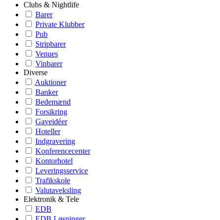
Clubs & Nightlife
Barer
Private Klubber
Pub
Stripbarer
Venues
Vinbarer
Diverse
Auktioner
Banker
Bedemænd
Forsikring
Gaveidéer
Hoteller
Indgravering
Konferencecenter
Kontorhotel
Leveringsservice
Trafikskole
Valutaveksling
Elektronik & Tele
EDB
EDB Løsninger