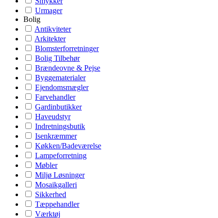
Smykker
Urmager
Bolig
Antikviteter
Arkitekter
Blomsterforretninger
Bolig Tilbehør
Brændeovne & Pejse
Byggematerialer
Ejendomsmægler
Farvehandler
Gardinbutikker
Haveudstyr
Indretningsbutik
Isenkræmmer
Køkken/Badeværelse
Lampeforretning
Møbler
Miljø Løsninger
Mosaikgalleri
Sikkerhed
Tæppehandler
Værktøj