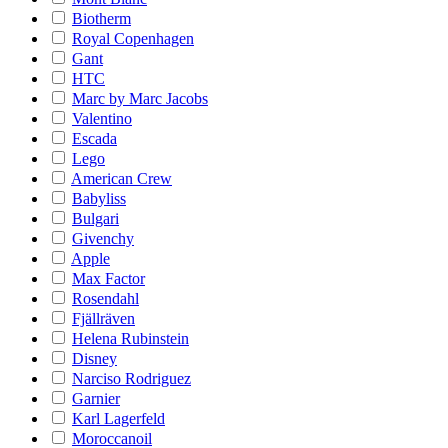
Biotherm
Royal Copenhagen
Gant
HTC
Marc by Marc Jacobs
Valentino
Escada
Lego
American Crew
Babyliss
Bulgari
Givenchy
Apple
Max Factor
Rosendahl
Fjällräven
Helena Rubinstein
Disney
Narciso Rodriguez
Garnier
Karl Lagerfeld
Moroccanoil