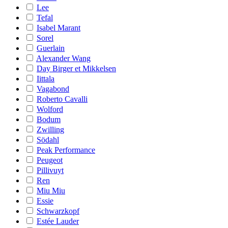
Lee
Tefal
Isabel Marant
Sorel
Guerlain
Alexander Wang
Day Birger et Mikkelsen
Iittala
Vagabond
Roberto Cavalli
Wolford
Bodum
Zwilling
Södahl
Peak Performance
Peugeot
Pillivuyt
Ren
Miu Miu
Essie
Schwarzkopf
Estée Lauder