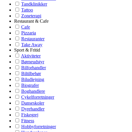
Tandklinikker
Tattoo
Zoneterapi
Restaurant & Cafe
Cafe
Pizzaria
Restauranter
Take Away
Sport & Fritid
Aktiviteter
Børneudstyr
Bilforhandler
Biltilbehør
Biludlejning
Biografer
Boghandlere
Cykelforretninger
Danseskoler
Dyrehandler
Fiskegrej
Fitness
Hobbyforretninger