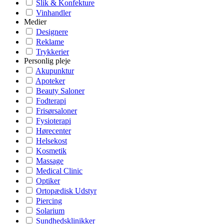
Slik & Konfekture
Vinhandler
Medier
Designere
Reklame
Trykkerier
Personlig pleje
Akupunktur
Apoteker
Beauty Saloner
Fodterapi
Frisørsaloner
Fysioterapi
Hørecenter
Helsekost
Kosmetik
Massage
Medical Clinic
Optiker
Ortopædisk Udstyr
Piercing
Solarium
Sundhedsklinikker