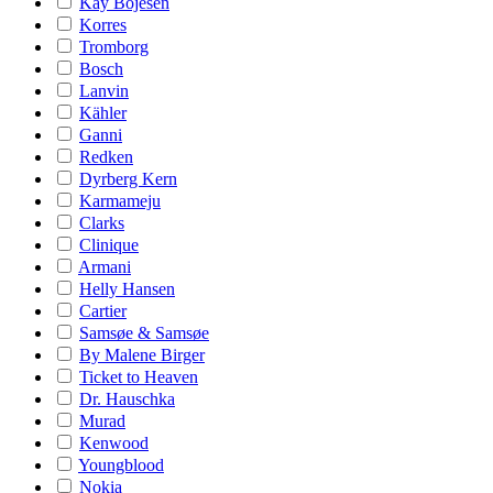
Kay Bojesen
Korres
Tromborg
Bosch
Lanvin
Kähler
Ganni
Redken
Dyrberg Kern
Karmameju
Clarks
Clinique
Armani
Helly Hansen
Cartier
Samsøe & Samsøe
By Malene Birger
Ticket to Heaven
Dr. Hauschka
Murad
Kenwood
Youngblood
Nokia