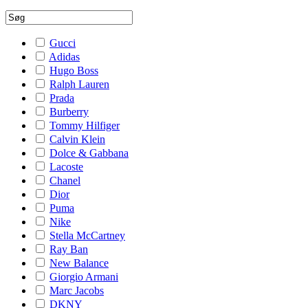
Gucci
Adidas
Hugo Boss
Ralph Lauren
Prada
Burberry
Tommy Hilfiger
Calvin Klein
Dolce & Gabbana
Lacoste
Chanel
Dior
Puma
Nike
Stella McCartney
Ray Ban
New Balance
Giorgio Armani
Marc Jacobs
DKNY