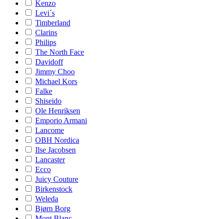
Kenzo
Levi´s
Timberland
Clarins
Philips
The North Face
Davidoff
Jimmy Choo
Michael Kors
Falke
Shiseido
Ole Henriksen
Emporio Armani
Lancome
OBH Nordica
Ilse Jacobsen
Lancaster
Ecco
Juicy Couture
Birkenstock
Weleda
Bjørn Borg
Mont Blanc