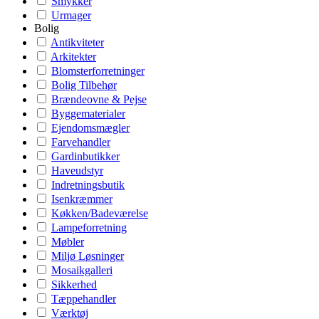
Smykker
Urmager
Bolig
Antikviteter
Arkitekter
Blomsterforretninger
Bolig Tilbehør
Brændeovne & Pejse
Byggematerialer
Ejendomsmægler
Farvehandler
Gardinbutikker
Haveudstyr
Indretningsbutik
Isenkræmmer
Køkken/Badeværelse
Lampeforretning
Møbler
Miljø Løsninger
Mosaikgalleri
Sikkerhed
Tæppehandler
Værktøj