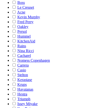
Boss
Le Creuset
Acne
Kevin Murphy
Fred Perry
Oakley
Persol
Hummel
KitchenAid
Rains
Nina Ricci
Cacharel
Nomess Copenhagen
Carrera
Casio
Stelton
Kerastase
Krups
Havaianas
Hestra
Triumph
Issey Miyake