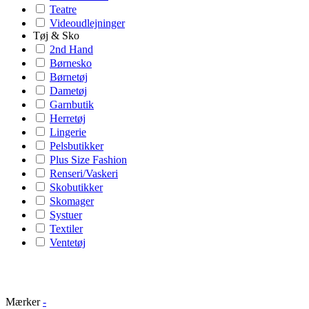
Teatre
Videoudlejninger
Tøj & Sko
2nd Hand
Børnesko
Børnetøj
Dametøj
Garnbutik
Herretøj
Lingerie
Pelsbutikker
Plus Size Fashion
Renseri/Vaskeri
Skobutikker
Skomager
Systuer
Textiler
Ventetøj
Mærker
-