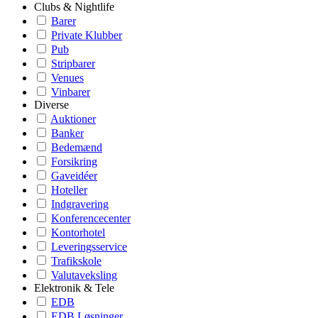
Clubs & Nightlife
Barer
Private Klubber
Pub
Stripbarer
Venues
Vinbarer
Diverse
Auktioner
Banker
Bedemænd
Forsikring
Gaveidéer
Hoteller
Indgravering
Konferencecenter
Kontorhotel
Leveringsservice
Trafikskole
Valutaveksling
Elektronik & Tele
EDB
EDB Løsninger