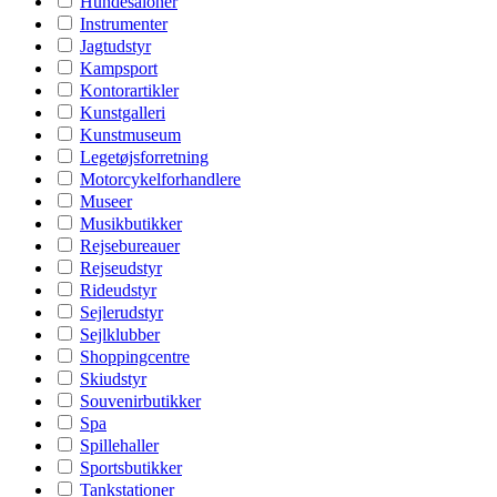
Hundesaloner
Instrumenter
Jagtudstyr
Kampsport
Kontorartikler
Kunstgalleri
Kunstmuseum
Legetøjsforretning
Motorcykelforhandlere
Museer
Musikbutikker
Rejsebureauer
Rejseudstyr
Rideudstyr
Sejlerudstyr
Sejlklubber
Shoppingcentre
Skiudstyr
Souvenirbutikker
Spa
Spillehaller
Sportsbutikker
Tankstationer