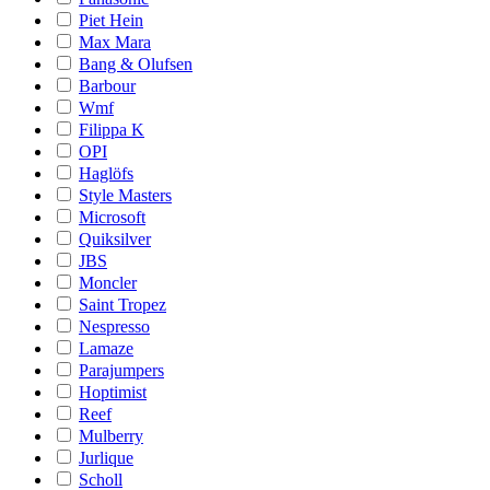
Piet Hein
Max Mara
Bang & Olufsen
Barbour
Wmf
Filippa K
OPI
Haglöfs
Style Masters
Microsoft
Quiksilver
JBS
Moncler
Saint Tropez
Nespresso
Lamaze
Parajumpers
Hoptimist
Reef
Mulberry
Jurlique
Scholl