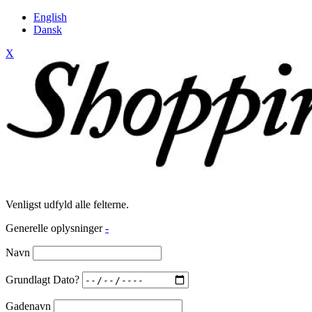
English
Dansk
X
Venligst udfyld alle felterne.
Generelle oplysninger
-
Navn
Grundlagt Dato?
Gadenavn