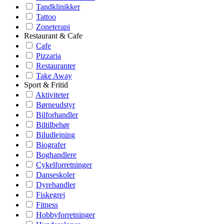
Tandklinikker
Tattoo
Zoneterapi
Restaurant & Cafe
Cafe
Pizzaria
Restauranter
Take Away
Sport & Fritid
Aktiviteter
Børneudstyr
Bilforhandler
Biltilbehør
Biludlejning
Biografer
Boghandlere
Cykelforretninger
Danseskoler
Dyrehandler
Fiskegrej
Fitness
Hobbyforretninger