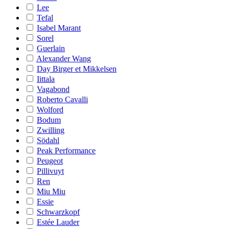
Lee
Tefal
Isabel Marant
Sorel
Guerlain
Alexander Wang
Day Birger et Mikkelsen
Iittala
Vagabond
Roberto Cavalli
Wolford
Bodum
Zwilling
Södahl
Peak Performance
Peugeot
Pillivuyt
Ren
Miu Miu
Essie
Schwarzkopf
Estée Lauder