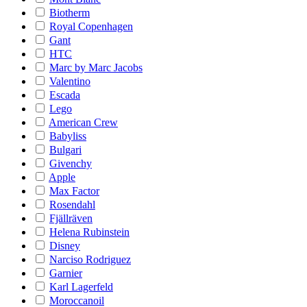
Biotherm
Royal Copenhagen
Gant
HTC
Marc by Marc Jacobs
Valentino
Escada
Lego
American Crew
Babyliss
Bulgari
Givenchy
Apple
Max Factor
Rosendahl
Fjällräven
Helena Rubinstein
Disney
Narciso Rodriguez
Garnier
Karl Lagerfeld
Moroccanoil