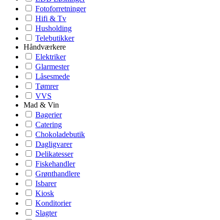
Fotoforretninger
Hifi & Tv
Husholding
Telebutikker
Håndværkere
Elektriker
Glarmester
Låsesmede
Tømrer
VVS
Mad & Vin
Bagerier
Catering
Chokoladebutik
Dagligvarer
Delikatesser
Fiskehandler
Grønthandlere
Isbarer
Kiosk
Konditorier
Slagter