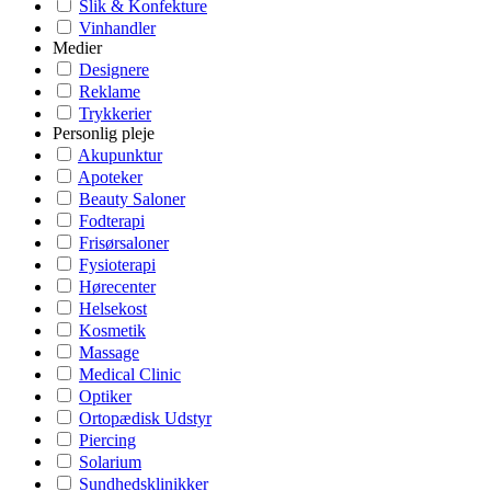
Slik & Konfekture
Vinhandler
Medier
Designere
Reklame
Trykkerier
Personlig pleje
Akupunktur
Apoteker
Beauty Saloner
Fodterapi
Frisørsaloner
Fysioterapi
Hørecenter
Helsekost
Kosmetik
Massage
Medical Clinic
Optiker
Ortopædisk Udstyr
Piercing
Solarium
Sundhedsklinikker