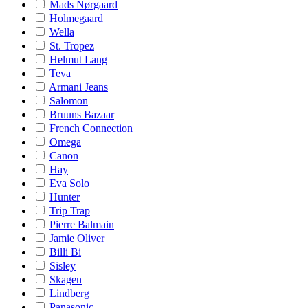
Mads Nørgaard
Holmegaard
Wella
St. Tropez
Helmut Lang
Teva
Armani Jeans
Salomon
Bruuns Bazaar
French Connection
Omega
Canon
Hay
Eva Solo
Hunter
Trip Trap
Pierre Balmain
Jamie Oliver
Billi Bi
Sisley
Skagen
Lindberg
Panasonic