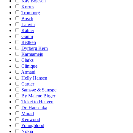
Kay Bojesen
Korres
Tromborg
Bosch
Lanvin
Kähler
Ganni
Redken
Dyrberg Kern
Karmameju
Clarks
Clinique
Armani
Helly Hansen
Cartier
Samsøe & Samsøe
By Malene Birger
Ticket to Heaven
Dr. Hauschka
Murad
Kenwood
Youngblood
Nokia