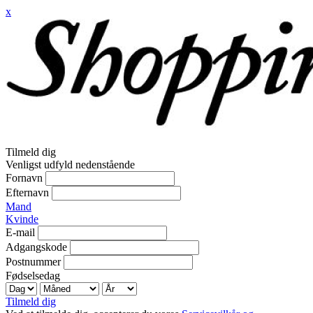
x
Tilmeld dig
Venligst udfyld nedenstående
Fornavn
Efternavn
Mand
Kvinde
E-mail
Adgangskode
Postnummer
Fødselsedag
Tilmeld dig