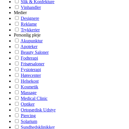
Slik & Konfekture
Vinhandler
Medier
Designere
Reklame
Trykkerier
Personlig pleje
Akupunktur
Apoteker
Beauty Saloner
Fodterapi
Frisørsaloner
Fysioterapi
Hørecenter
Helsekost
Kosmetik
Massage
Medical Clinic
Optiker
Ortopædisk Udstyr
Piercing
Solarium
Sundhedsklinikker