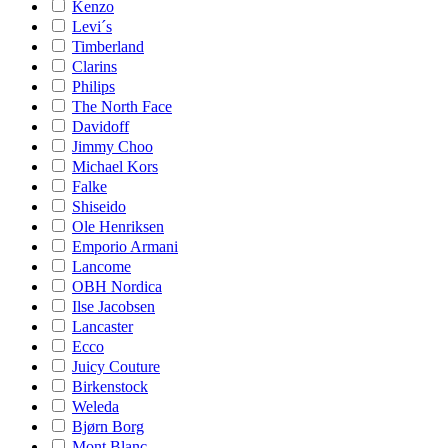
Kenzo
Levi´s
Timberland
Clarins
Philips
The North Face
Davidoff
Jimmy Choo
Michael Kors
Falke
Shiseido
Ole Henriksen
Emporio Armani
Lancome
OBH Nordica
Ilse Jacobsen
Lancaster
Ecco
Juicy Couture
Birkenstock
Weleda
Bjørn Borg
Mont Blanc