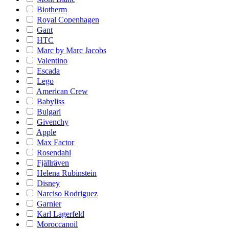
Biotherm
Royal Copenhagen
Gant
HTC
Marc by Marc Jacobs
Valentino
Escada
Lego
American Crew
Babyliss
Bulgari
Givenchy
Apple
Max Factor
Rosendahl
Fjällräven
Helena Rubinstein
Disney
Narciso Rodriguez
Garnier
Karl Lagerfeld
Moroccanoil