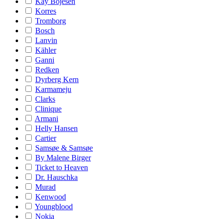
Kay Bojesen
Korres
Tromborg
Bosch
Lanvin
Kähler
Ganni
Redken
Dyrberg Kern
Karmameju
Clarks
Clinique
Armani
Helly Hansen
Cartier
Samsøe & Samsøe
By Malene Birger
Ticket to Heaven
Dr. Hauschka
Murad
Kenwood
Youngblood
Nokia