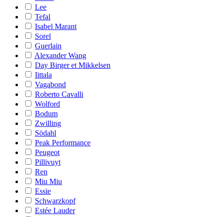
Lee
Tefal
Isabel Marant
Sorel
Guerlain
Alexander Wang
Day Birger et Mikkelsen
Iittala
Vagabond
Roberto Cavalli
Wolford
Bodum
Zwilling
Södahl
Peak Performance
Peugeot
Pillivuyt
Ren
Miu Miu
Essie
Schwarzkopf
Estée Lauder