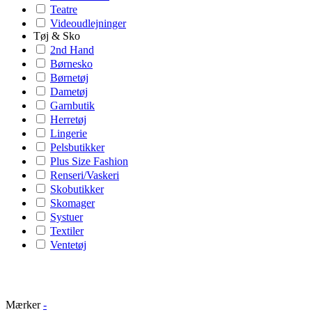
Teatre
Videoudlejninger
Tøj & Sko
2nd Hand
Børnesko
Børnetøj
Dametøj
Garnbutik
Herretøj
Lingerie
Pelsbutikker
Plus Size Fashion
Renseri/Vaskeri
Skobutikker
Skomager
Systuer
Textiler
Ventetøj
Mærker
-