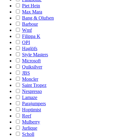
Piet Hein
Max Mara
Bang & Olufsen
Barbour
Wmf
Filippa K
OPI
Haglöfs
Style Masters
Microsoft
Quiksilver
JBS
Moncler
Saint Tropez
Nespresso
Lamaze
Parajumpers
Hoptimist
Reef
Mulberry
Jurlique
Scholl