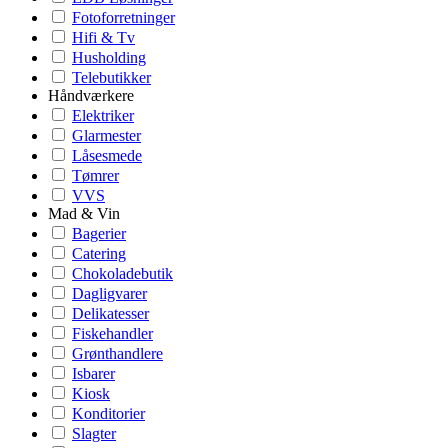
Fotoforretninger
Hifi & Tv
Husholding
Telebutikker
Håndværkere
Elektriker
Glarmester
Låsesmede
Tømrer
VVS
Mad & Vin
Bagerier
Catering
Chokoladebutik
Dagligvarer
Delikatesser
Fiskehandler
Grønthandlere
Isbarer
Kiosk
Konditorier
Slagter