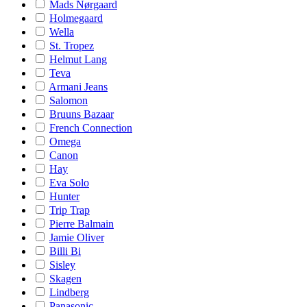
Mads Nørgaard
Holmegaard
Wella
St. Tropez
Helmut Lang
Teva
Armani Jeans
Salomon
Bruuns Bazaar
French Connection
Omega
Canon
Hay
Eva Solo
Hunter
Trip Trap
Pierre Balmain
Jamie Oliver
Billi Bi
Sisley
Skagen
Lindberg
Panasonic