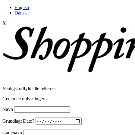
English
Dansk
X
Venligst udfyld alle felterne.
Generelle oplysninger
-
Navn
Grundlagt Dato?
Gadenavn