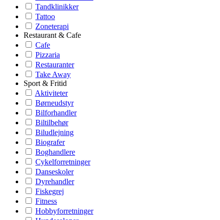
Tandklinikker
Tattoo
Zoneterapi
Restaurant & Cafe
Cafe
Pizzaria
Restauranter
Take Away
Sport & Fritid
Aktiviteter
Børneudstyr
Bilforhandler
Biltilbehør
Biludlejning
Biografer
Boghandlere
Cykelforretninger
Danseskoler
Dyrehandler
Fiskegrej
Fitness
Hobbyforretninger