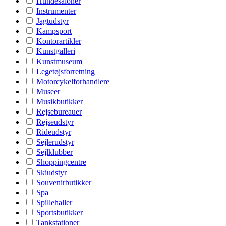
Hundesaloner
Instrumenter
Jagtudstyr
Kampsport
Kontorartikler
Kunstgalleri
Kunstmuseum
Legetøjsforretning
Motorcykelforhandlere
Museer
Musikbutikker
Rejsebureauer
Rejseudstyr
Rideudstyr
Sejlerudstyr
Sejlklubber
Shoppingcentre
Skiudstyr
Souvenirbutikker
Spa
Spillehaller
Sportsbutikker
Tankstationer