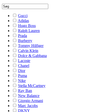
Gucci
Adidas
Hugo Boss
Ralph Lauren
Prada
Burberry
Tommy Hilfiger
Calvin Klein
Dolce & Gabbana
Lacoste
Chanel
Dior
Puma
Nike
Stella McCartney
Ray Ban
New Balance
Giorgio Armani
Marc Jacobs
DKNY