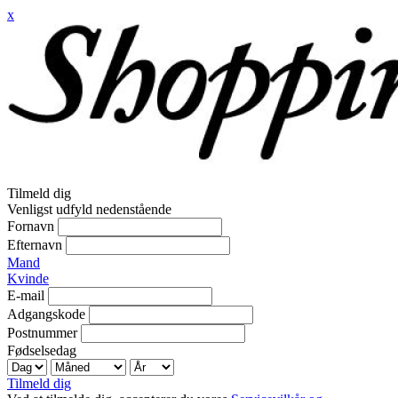
x
Tilmeld dig
Venligst udfyld nedenstående
Fornavn
Efternavn
Mand
Kvinde
E-mail
Adgangskode
Postnummer
Fødselsedag
Tilmeld dig