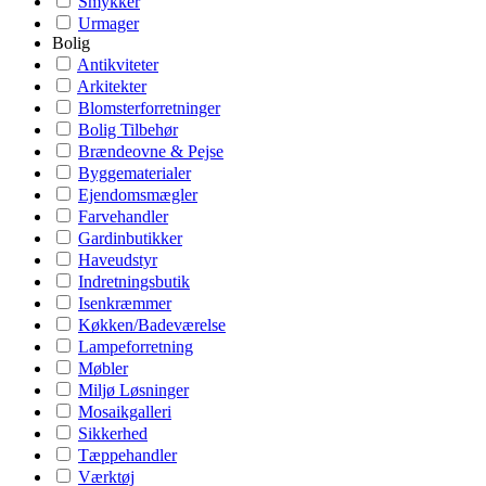
Smykker
Urmager
Bolig
Antikviteter
Arkitekter
Blomsterforretninger
Bolig Tilbehør
Brændeovne & Pejse
Byggematerialer
Ejendomsmægler
Farvehandler
Gardinbutikker
Haveudstyr
Indretningsbutik
Isenkræmmer
Køkken/Badeværelse
Lampeforretning
Møbler
Miljø Løsninger
Mosaikgalleri
Sikkerhed
Tæppehandler
Værktøj