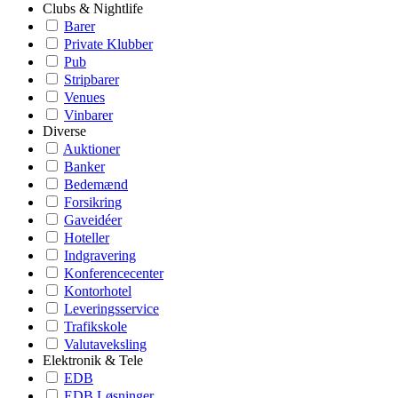
Clubs & Nightlife
Barer
Private Klubber
Pub
Stripbarer
Venues
Vinbarer
Diverse
Auktioner
Banker
Bedemænd
Forsikring
Gaveidéer
Hoteller
Indgravering
Konferencecenter
Kontorhotel
Leveringsservice
Trafikskole
Valutaveksling
Elektronik & Tele
EDB
EDB Løsninger