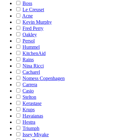
Boss
Le Creuset
Acne
Kevin Murphy
Fred Perry
Oakley
Persol
Hummel
KitchenAid
Rains
Nina Ricci
Cacharel
Nomess Copenhagen
Carrera
Casio
Stelton
Kerastase
Krups
Havaianas
Hestra
Triumph
Issey Miyake