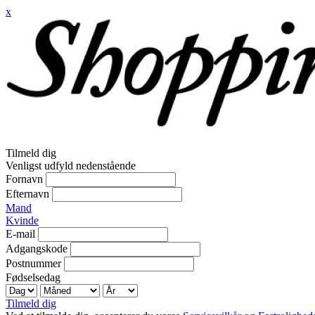
x
Tilmeld dig
Venligst udfyld nedenstående
Fornavn
Efternavn
Mand
Kvinde
E-mail
Adgangskode
Postnummer
Fødselsedag
Tilmeld dig