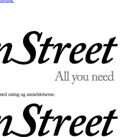
politik.
med rating og anmeldelserne.