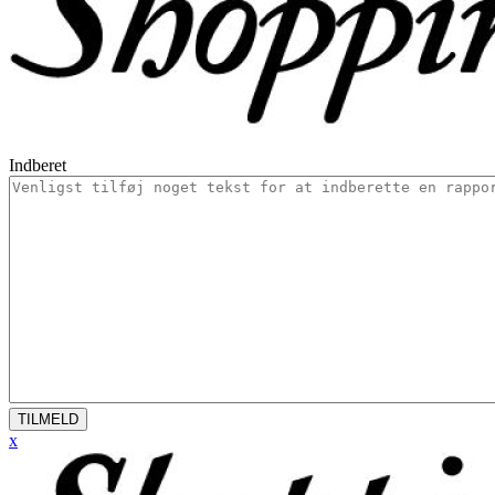
Indberet
TILMELD
x