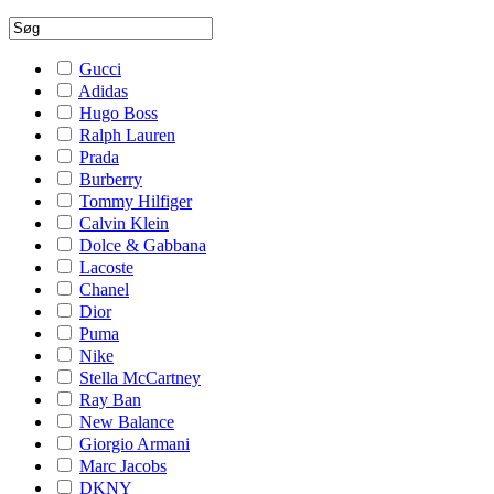
Gucci
Adidas
Hugo Boss
Ralph Lauren
Prada
Burberry
Tommy Hilfiger
Calvin Klein
Dolce & Gabbana
Lacoste
Chanel
Dior
Puma
Nike
Stella McCartney
Ray Ban
New Balance
Giorgio Armani
Marc Jacobs
DKNY