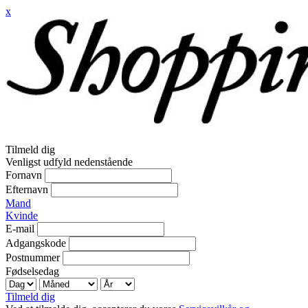
x
Tilmeld dig
Venligst udfyld nedenstående
Fornavn
Efternavn
Mand
Kvinde
E-mail
Adgangskode
Postnummer
Fødselsedag
Tilmeld dig