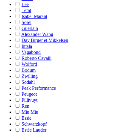
Lee
Tefal
Isabel Marant
Sorel
Guerlain
Alexander Wang
Day Birger et Mikkelsen
Iittala
Vagabond
Roberto Cavalli
Wolford
Bodum
Zwilling
Södahl
Peak Performance
Peugeot
Pillivuyt
Ren
Miu Miu
Essie
Schwarzkopf
Estée Lauder