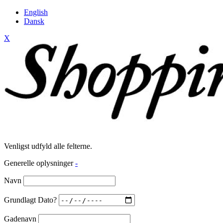
English
Dansk
X
Venligst udfyld alle felterne.
Generelle oplysninger
-
Navn
Grundlagt Dato?
Gadenavn