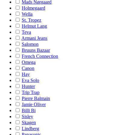
Mads Nørgaard
Holmegaard
Wella
St. Tropez
Helmut Lang
Teva
Armani Jeans
Salomon
Bruuns Bazaar
French Connection
Omega
Canon
Hay
Eva Solo
Hunter
Trip Trap
Pierre Balmain
Jamie Oliver
Billi Bi
Sisley
Skagen
Lindberg
Panasonic