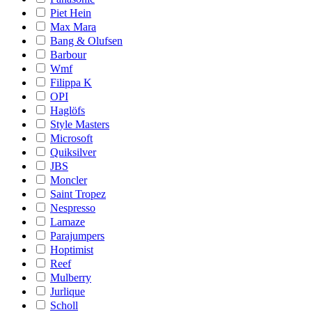
Piet Hein
Max Mara
Bang & Olufsen
Barbour
Wmf
Filippa K
OPI
Haglöfs
Style Masters
Microsoft
Quiksilver
JBS
Moncler
Saint Tropez
Nespresso
Lamaze
Parajumpers
Hoptimist
Reef
Mulberry
Jurlique
Scholl