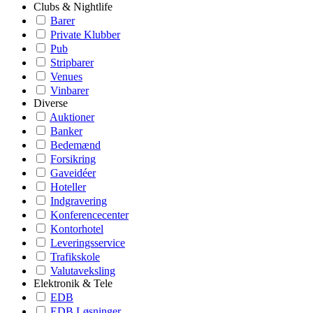
Clubs & Nightlife
Barer
Private Klubber
Pub
Stripbarer
Venues
Vinbarer
Diverse
Auktioner
Banker
Bedemænd
Forsikring
Gaveidéer
Hoteller
Indgravering
Konferencecenter
Kontorhotel
Leveringsservice
Trafikskole
Valutaveksling
Elektronik & Tele
EDB
EDB Løsninger