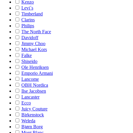
Kenzo
Levi´s
Timberland
Clarins
Philips
The North Face
Davidoff
Jimmy Choo
Michael Kors
Falke
Shiseido
Ole Henriksen
Emporio Armani
Lancome
OBH Nordica
Ilse Jacobsen
Lancaster
Ecco
Juicy Couture
Birkenstock
Weleda
Bjørn Borg
Mont Blanc