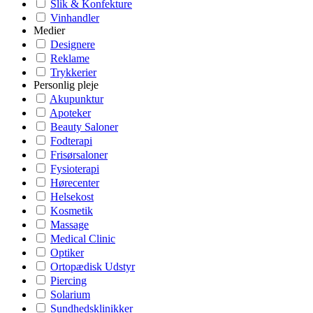
Slik & Konfekture
Vinhandler
Medier
Designere
Reklame
Trykkerier
Personlig pleje
Akupunktur
Apoteker
Beauty Saloner
Fodterapi
Frisørsaloner
Fysioterapi
Hørecenter
Helsekost
Kosmetik
Massage
Medical Clinic
Optiker
Ortopædisk Udstyr
Piercing
Solarium
Sundhedsklinikker