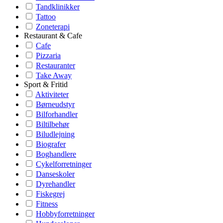
Tandklinikker
Tattoo
Zoneterapi
Restaurant & Cafe
Cafe
Pizzaria
Restauranter
Take Away
Sport & Fritid
Aktiviteter
Børneudstyr
Bilforhandler
Biltilbehør
Biludlejning
Biografer
Boghandlere
Cykelforretninger
Danseskoler
Dyrehandler
Fiskegrej
Fitness
Hobbyforretninger