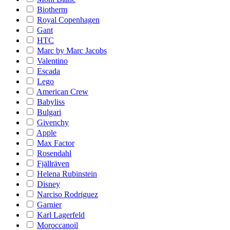
Biotherm
Royal Copenhagen
Gant
HTC
Marc by Marc Jacobs
Valentino
Escada
Lego
American Crew
Babyliss
Bulgari
Givenchy
Apple
Max Factor
Rosendahl
Fjällräven
Helena Rubinstein
Disney
Narciso Rodriguez
Garnier
Karl Lagerfeld
Moroccanoil