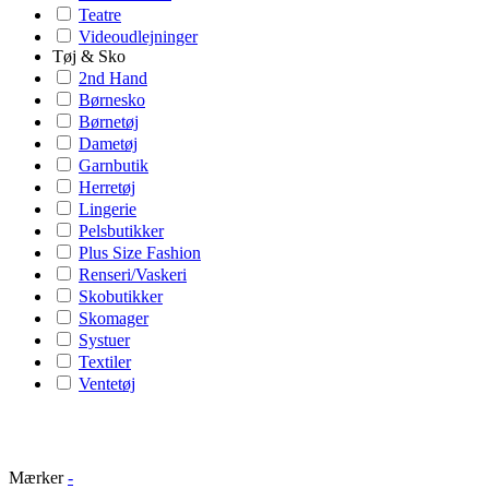
Teatre
Videoudlejninger
Tøj & Sko
2nd Hand
Børnesko
Børnetøj
Dametøj
Garnbutik
Herretøj
Lingerie
Pelsbutikker
Plus Size Fashion
Renseri/Vaskeri
Skobutikker
Skomager
Systuer
Textiler
Ventetøj
Mærker
-