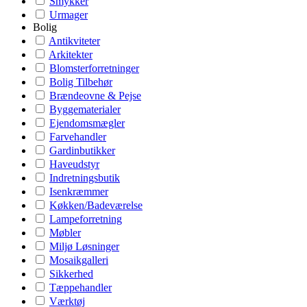
Smykker
Urmager
Bolig
Antikviteter
Arkitekter
Blomsterforretninger
Bolig Tilbehør
Brændeovne & Pejse
Byggematerialer
Ejendomsmægler
Farvehandler
Gardinbutikker
Haveudstyr
Indretningsbutik
Isenkræmmer
Køkken/Badeværelse
Lampeforretning
Møbler
Miljø Løsninger
Mosaikgalleri
Sikkerhed
Tæppehandler
Værktøj