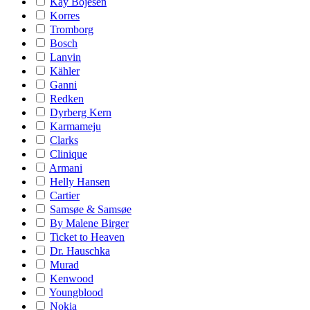
Kay Bojesen
Korres
Tromborg
Bosch
Lanvin
Kähler
Ganni
Redken
Dyrberg Kern
Karmameju
Clarks
Clinique
Armani
Helly Hansen
Cartier
Samsøe & Samsøe
By Malene Birger
Ticket to Heaven
Dr. Hauschka
Murad
Kenwood
Youngblood
Nokia