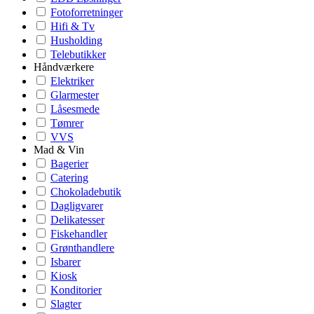
Fotoforretninger
Hifi & Tv
Husholding
Telebutikker
Håndværkere
Elektriker
Glarmester
Låsesmede
Tømrer
VVS
Mad & Vin
Bagerier
Catering
Chokoladebutik
Dagligvarer
Delikatesser
Fiskehandler
Grønthandlere
Isbarer
Kiosk
Konditorier
Slagter