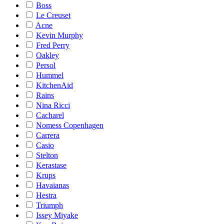
Boss
Le Creuset
Acne
Kevin Murphy
Fred Perry
Oakley
Persol
Hummel
KitchenAid
Rains
Nina Ricci
Cacharel
Nomess Copenhagen
Carrera
Casio
Stelton
Kerastase
Krups
Havaianas
Hestra
Triumph
Issey Miyake