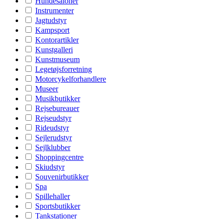
Hundesaloner
Instrumenter
Jagtudstyr
Kampsport
Kontorartikler
Kunstgalleri
Kunstmuseum
Legetøjsforretning
Motorcykelforhandlere
Museer
Musikbutikker
Rejsebureauer
Rejseudstyr
Rideudstyr
Sejlerudstyr
Sejlklubber
Shoppingcentre
Skiudstyr
Souvenirbutikker
Spa
Spillehaller
Sportsbutikker
Tankstationer