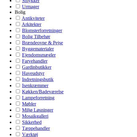
Smykker
Urmager
Bolig
Antikviteter
Arkitekter
Blomsterforretninger
Bolig Tilbehør
Brændeovne & Pejse
Byggematerialer
Ejendomsmægler
Farvehandler
Gardinbutikker
Haveudstyr
Indretningsbutik
Isenkræmmer
Køkken/Badeværelse
Lampeforretning
Møbler
Miljø Løsninger
Mosaikgalleri
Sikkerhed
Tæppehandler
Værktøj