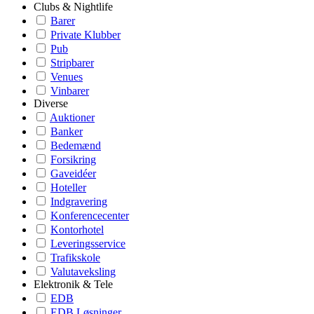
Clubs & Nightlife
Barer
Private Klubber
Pub
Stripbarer
Venues
Vinbarer
Diverse
Auktioner
Banker
Bedemænd
Forsikring
Gaveidéer
Hoteller
Indgravering
Konferencecenter
Kontorhotel
Leveringsservice
Trafikskole
Valutaveksling
Elektronik & Tele
EDB
EDB Løsninger