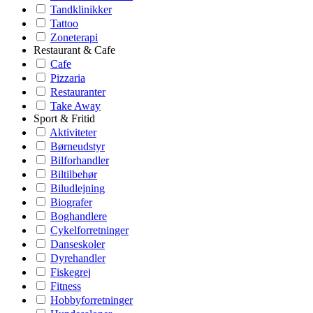
Tandklinikker
Tattoo
Zoneterapi
Restaurant & Cafe
Cafe
Pizzaria
Restauranter
Take Away
Sport & Fritid
Aktiviteter
Børneudstyr
Bilforhandler
Biltilbehør
Biludlejning
Biografer
Boghandlere
Cykelforretninger
Danseskoler
Dyrehandler
Fiskegrej
Fitness
Hobbyforretninger