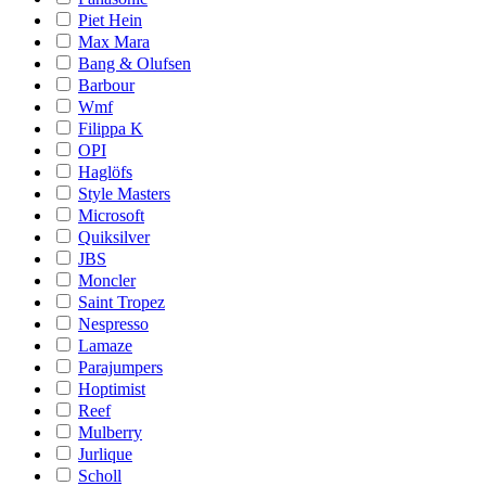
Piet Hein
Max Mara
Bang & Olufsen
Barbour
Wmf
Filippa K
OPI
Haglöfs
Style Masters
Microsoft
Quiksilver
JBS
Moncler
Saint Tropez
Nespresso
Lamaze
Parajumpers
Hoptimist
Reef
Mulberry
Jurlique
Scholl