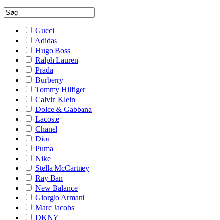
Gucci
Adidas
Hugo Boss
Ralph Lauren
Prada
Burberry
Tommy Hilfiger
Calvin Klein
Dolce & Gabbana
Lacoste
Chanel
Dior
Puma
Nike
Stella McCartney
Ray Ban
New Balance
Giorgio Armani
Marc Jacobs
DKNY