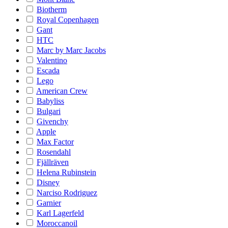
Biotherm
Royal Copenhagen
Gant
HTC
Marc by Marc Jacobs
Valentino
Escada
Lego
American Crew
Babyliss
Bulgari
Givenchy
Apple
Max Factor
Rosendahl
Fjällräven
Helena Rubinstein
Disney
Narciso Rodriguez
Garnier
Karl Lagerfeld
Moroccanoil