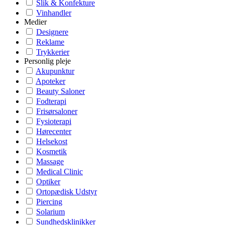
Slik & Konfekture
Vinhandler
Medier
Designere
Reklame
Trykkerier
Personlig pleje
Akupunktur
Apoteker
Beauty Saloner
Fodterapi
Frisørsaloner
Fysioterapi
Hørecenter
Helsekost
Kosmetik
Massage
Medical Clinic
Optiker
Ortopædisk Udstyr
Piercing
Solarium
Sundhedsklinikker