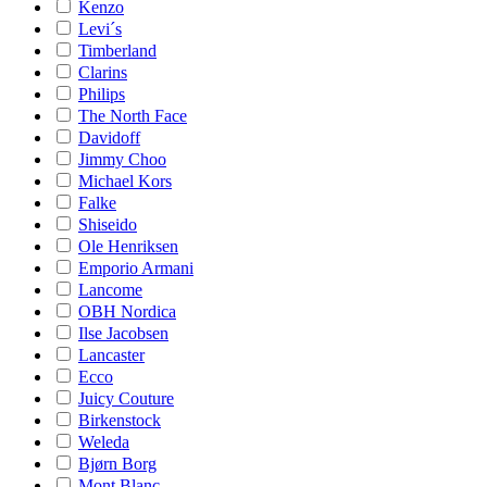
Kenzo
Levi´s
Timberland
Clarins
Philips
The North Face
Davidoff
Jimmy Choo
Michael Kors
Falke
Shiseido
Ole Henriksen
Emporio Armani
Lancome
OBH Nordica
Ilse Jacobsen
Lancaster
Ecco
Juicy Couture
Birkenstock
Weleda
Bjørn Borg
Mont Blanc