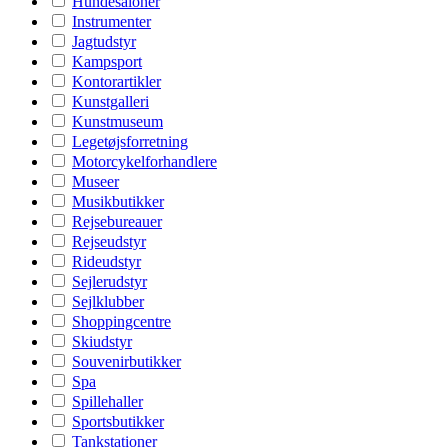
Hundesaloner
Instrumenter
Jagtudstyr
Kampsport
Kontorartikler
Kunstgalleri
Kunstmuseum
Legetøjsforretning
Motorcykelforhandlere
Museer
Musikbutikker
Rejsebureauer
Rejseudstyr
Rideudstyr
Sejlerudstyr
Sejlklubber
Shoppingcentre
Skiudstyr
Souvenirbutikker
Spa
Spillehaller
Sportsbutikker
Tankstationer