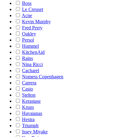
Boss
Le Creuset
Acne
Kevin Murphy
Fred Perry
Oakley
Persol
Hummel
KitchenAid
Rains
Nina Ricci
Cacharel
Nomess Copenhagen
Carrera
Casio
Stelton
Kerastase
Krups
Havaianas
Hestra
Triumph
Issey Miyake