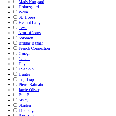
Mads Nørgaard
Holmegaard
Wella
St. Tropez
Helmut Lang
Teva
Armani Jeans
Salomon
Bruuns Bazaar
French Connection
Omega
Canon
Hay
Eva Solo
Hunter
Trip Trap
Pierre Balmain
Jamie Oliver
Billi Bi
Sisley
Skagen
Lindberg
Panasonic