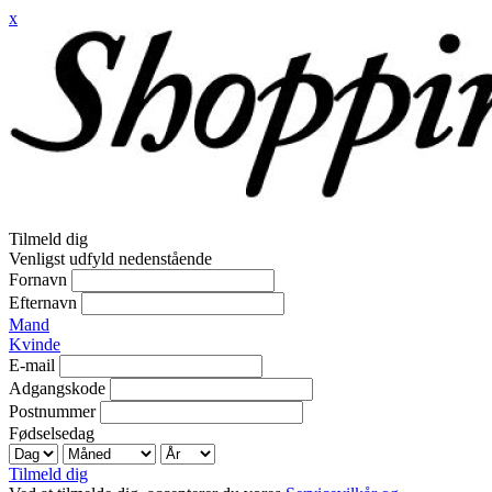
x
Tilmeld dig
Venligst udfyld nedenstående
Fornavn
Efternavn
Mand
Kvinde
E-mail
Adgangskode
Postnummer
Fødselsedag
Tilmeld dig