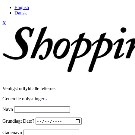
English
Dansk
X
Venligst udfyld alle felterne.
Generelle oplysninger
-
Navn
Grundlagt Dato?
Gadenavn