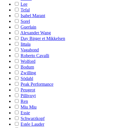
Lee
Tefal
Isabel Marant
Sorel
Guerlain
Alexander Wang
Day Birger et Mikkelsen
Iittala
Vagabond
Roberto Cavalli
Wolford
Bodum
Zwilling
Södahl
Peak Performance
Peugeot
Pillivuyt
Ren
Miu Miu
Essie
Schwarzkopf
Estée Lauder