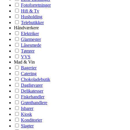
Fotoforretninger
Hifi & Tv
Husholding
Telebutikker
Håndværkere
Elektriker
Glarmester
Låsesmede
Tømrer
VVS
Mad & Vin
Bagerier
Catering
Chokoladebutik
Dagligvarer
Delikatesser
Fiskehandler
Grønthandlere
Isbarer
Kiosk
Konditorier
Slagter