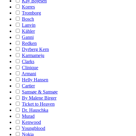
Kay Bojesen
Korres
Tromborg
Bosch
Lanvin
Kähler
Ganni
Redken
Dyrberg Kern
Karmameju
Clarks
Clinique
Armani
Helly Hansen
Cartier
Samsøe & Samsøe
By Malene Birger
Ticket to Heaven
Dr. Hauschka
Murad
Kenwood
Youngblood
Nokia