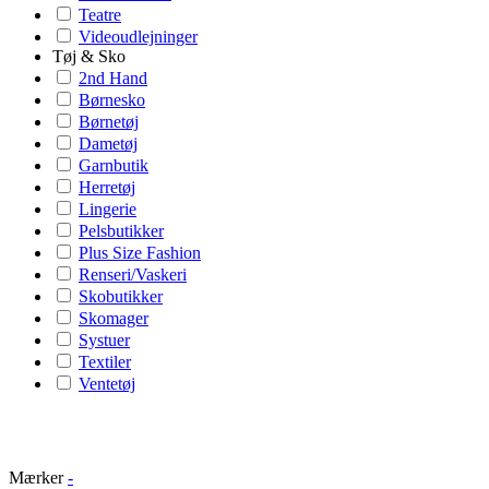
Teatre
Videoudlejninger
Tøj & Sko
2nd Hand
Børnesko
Børnetøj
Dametøj
Garnbutik
Herretøj
Lingerie
Pelsbutikker
Plus Size Fashion
Renseri/Vaskeri
Skobutikker
Skomager
Systuer
Textiler
Ventetøj
Mærker
-