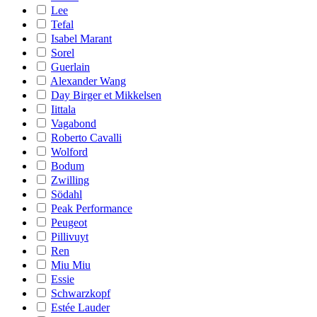
Lee
Tefal
Isabel Marant
Sorel
Guerlain
Alexander Wang
Day Birger et Mikkelsen
Iittala
Vagabond
Roberto Cavalli
Wolford
Bodum
Zwilling
Södahl
Peak Performance
Peugeot
Pillivuyt
Ren
Miu Miu
Essie
Schwarzkopf
Estée Lauder