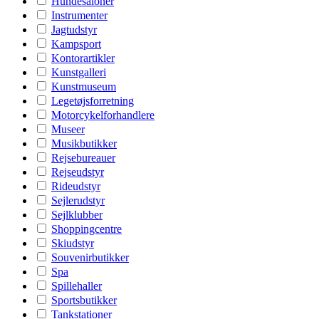
Hundesaloner
Instrumenter
Jagtudstyr
Kampsport
Kontorartikler
Kunstgalleri
Kunstmuseum
Legetøjsforretning
Motorcykelforhandlere
Museer
Musikbutikker
Rejsebureauer
Rejseudstyr
Rideudstyr
Sejlerudstyr
Sejlklubber
Shoppingcentre
Skiudstyr
Souvenirbutikker
Spa
Spillehaller
Sportsbutikker
Tankstationer