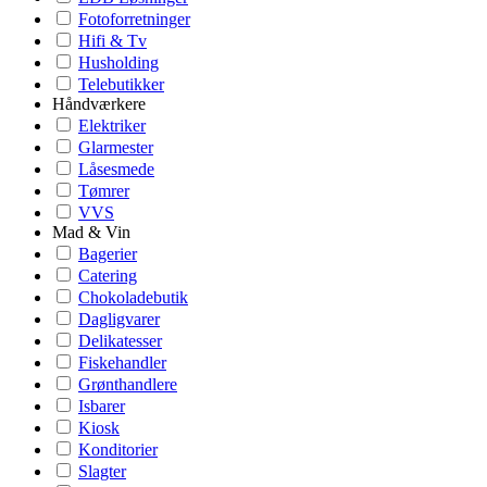
Fotoforretninger
Hifi & Tv
Husholding
Telebutikker
Håndværkere
Elektriker
Glarmester
Låsesmede
Tømrer
VVS
Mad & Vin
Bagerier
Catering
Chokoladebutik
Dagligvarer
Delikatesser
Fiskehandler
Grønthandlere
Isbarer
Kiosk
Konditorier
Slagter