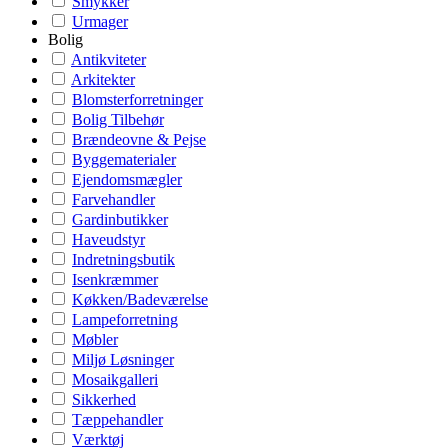
Smykker
Urmager
Bolig
Antikviteter
Arkitekter
Blomsterforretninger
Bolig Tilbehør
Brændeovne & Pejse
Byggematerialer
Ejendomsmægler
Farvehandler
Gardinbutikker
Haveudstyr
Indretningsbutik
Isenkræmmer
Køkken/Badeværelse
Lampeforretning
Møbler
Miljø Løsninger
Mosaikgalleri
Sikkerhed
Tæppehandler
Værktøj