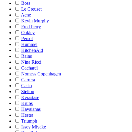
Boss
Le Creuset
Acne
Kevin Murphy
Fred Perry
Oakley
Persol
Hummel
KitchenAid
Rains
Nina Ricci
Cacharel
Nomess Copenhagen
Carrera
Casio
Stelton
Kerastase
Krups
Havaianas
Hestra
Triumph
Issey Miyake