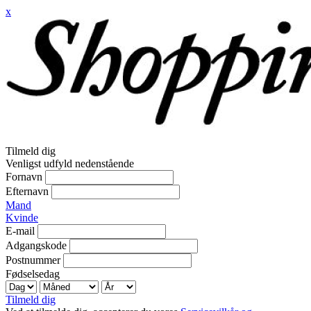
x
Tilmeld dig
Venligst udfyld nedenstående
Fornavn
Efternavn
Mand
Kvinde
E-mail
Adgangskode
Postnummer
Fødselsedag
Tilmeld dig