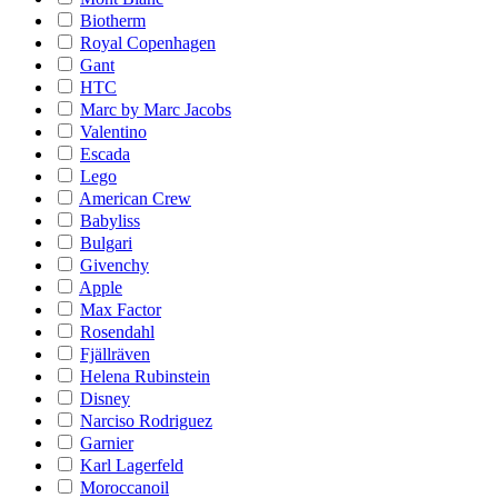
Biotherm
Royal Copenhagen
Gant
HTC
Marc by Marc Jacobs
Valentino
Escada
Lego
American Crew
Babyliss
Bulgari
Givenchy
Apple
Max Factor
Rosendahl
Fjällräven
Helena Rubinstein
Disney
Narciso Rodriguez
Garnier
Karl Lagerfeld
Moroccanoil