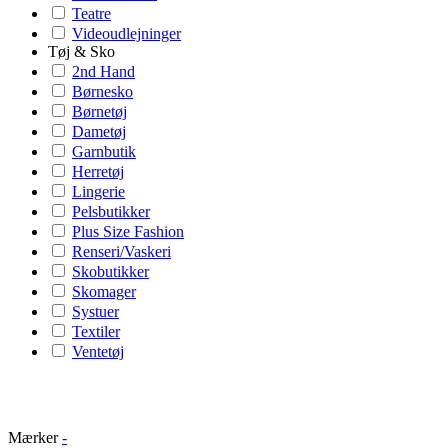
Teatre
Videoudlejninger
Tøj & Sko
2nd Hand
Børnesko
Børnetøj
Dametøj
Garnbutik
Herretøj
Lingerie
Pelsbutikker
Plus Size Fashion
Renseri/Vaskeri
Skobutikker
Skomager
Systuer
Textiler
Ventetøj
Mærker
-