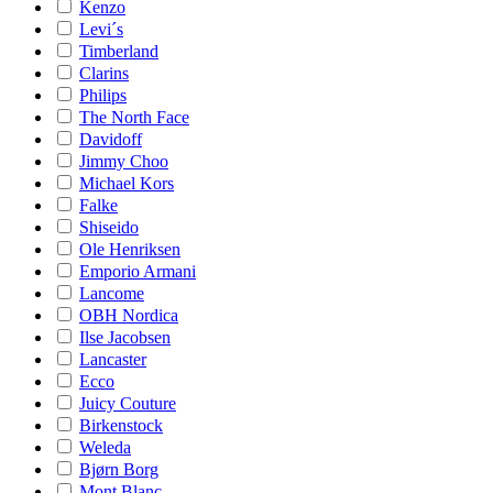
Kenzo
Levi´s
Timberland
Clarins
Philips
The North Face
Davidoff
Jimmy Choo
Michael Kors
Falke
Shiseido
Ole Henriksen
Emporio Armani
Lancome
OBH Nordica
Ilse Jacobsen
Lancaster
Ecco
Juicy Couture
Birkenstock
Weleda
Bjørn Borg
Mont Blanc