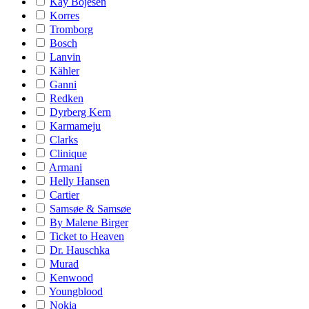
Kay Bojesen
Korres
Tromborg
Bosch
Lanvin
Kähler
Ganni
Redken
Dyrberg Kern
Karmameju
Clarks
Clinique
Armani
Helly Hansen
Cartier
Samsøe & Samsøe
By Malene Birger
Ticket to Heaven
Dr. Hauschka
Murad
Kenwood
Youngblood
Nokia