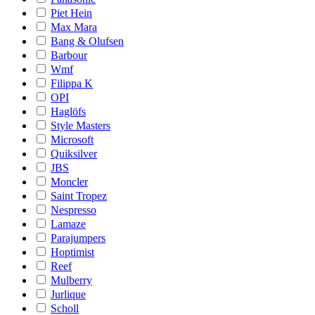
Piet Hein
Max Mara
Bang & Olufsen
Barbour
Wmf
Filippa K
OPI
Haglöfs
Style Masters
Microsoft
Quiksilver
JBS
Moncler
Saint Tropez
Nespresso
Lamaze
Parajumpers
Hoptimist
Reef
Mulberry
Jurlique
Scholl