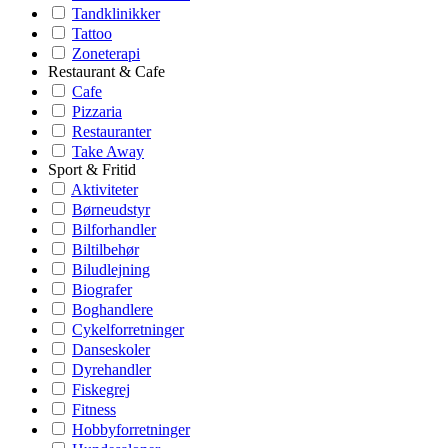
Tandklinikker
Tattoo
Zoneterapi
Restaurant & Cafe
Cafe
Pizzaria
Restauranter
Take Away
Sport & Fritid
Aktiviteter
Børneudstyr
Bilforhandler
Biltilbehør
Biludlejning
Biografer
Boghandlere
Cykelforretninger
Danseskoler
Dyrehandler
Fiskegrej
Fitness
Hobbyforretninger