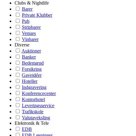
Clubs & Nightlife
Barer
Private Klubber
Pub
Stripbarer
Venues
Vinbarer
Diverse
Auktioner
Banker
Bedemænd
Forsikring
Gaveidéer
Hoteller
Indgravering
Konferencecenter
Kontorhotel
Leveringsservice
Trafikskole
Valutaveksling
Elektronik & Tele
EDB
EDB Løsninger