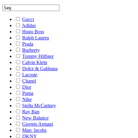
Gucci
Adidas
Hugo Boss
Ralph Lauren
Prada
Burberry
Tommy Hilfiger
Calvin Klein
Dolce & Gabbana
Lacoste
Chanel
Dior
Puma
Nike
Stella McCartney
Ray Ban
New Balance
Giorgio Armani
Marc Jacobs
DKNY