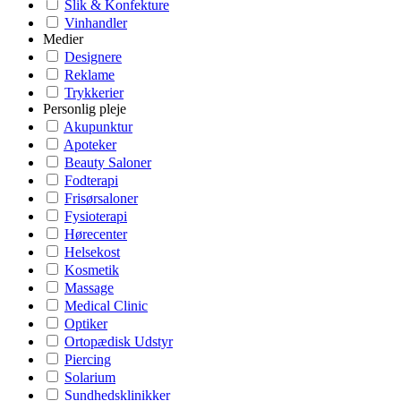
Slik & Konfekture
Vinhandler
Medier
Designere
Reklame
Trykkerier
Personlig pleje
Akupunktur
Apoteker
Beauty Saloner
Fodterapi
Frisørsaloner
Fysioterapi
Hørecenter
Helsekost
Kosmetik
Massage
Medical Clinic
Optiker
Ortopædisk Udstyr
Piercing
Solarium
Sundhedsklinikker