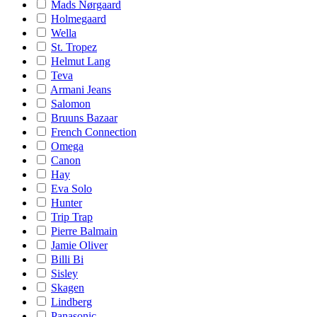
Mads Nørgaard
Holmegaard
Wella
St. Tropez
Helmut Lang
Teva
Armani Jeans
Salomon
Bruuns Bazaar
French Connection
Omega
Canon
Hay
Eva Solo
Hunter
Trip Trap
Pierre Balmain
Jamie Oliver
Billi Bi
Sisley
Skagen
Lindberg
Panasonic