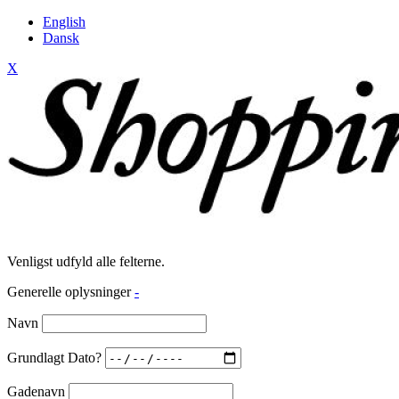
English
Dansk
X
Venligst udfyld alle felterne.
Generelle oplysninger
-
Navn
Grundlagt Dato?
Gadenavn