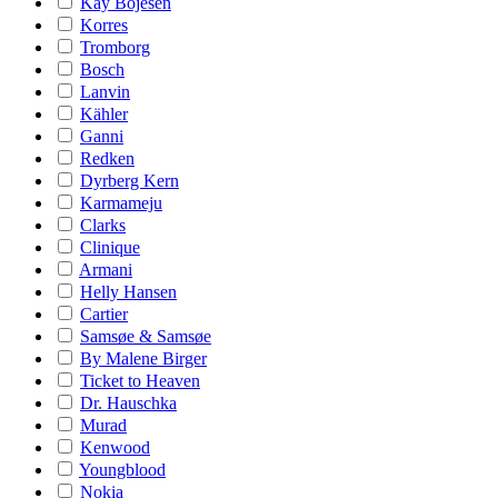
Kay Bojesen
Korres
Tromborg
Bosch
Lanvin
Kähler
Ganni
Redken
Dyrberg Kern
Karmameju
Clarks
Clinique
Armani
Helly Hansen
Cartier
Samsøe & Samsøe
By Malene Birger
Ticket to Heaven
Dr. Hauschka
Murad
Kenwood
Youngblood
Nokia