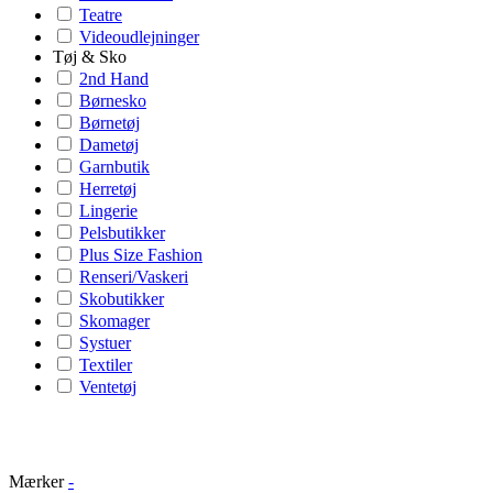
Teatre
Videoudlejninger
Tøj & Sko
2nd Hand
Børnesko
Børnetøj
Dametøj
Garnbutik
Herretøj
Lingerie
Pelsbutikker
Plus Size Fashion
Renseri/Vaskeri
Skobutikker
Skomager
Systuer
Textiler
Ventetøj
Mærker
-