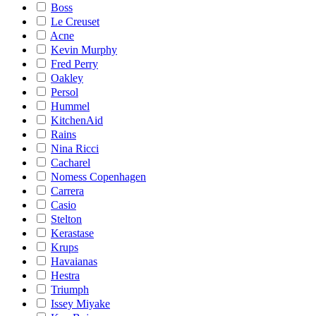
Boss
Le Creuset
Acne
Kevin Murphy
Fred Perry
Oakley
Persol
Hummel
KitchenAid
Rains
Nina Ricci
Cacharel
Nomess Copenhagen
Carrera
Casio
Stelton
Kerastase
Krups
Havaianas
Hestra
Triumph
Issey Miyake