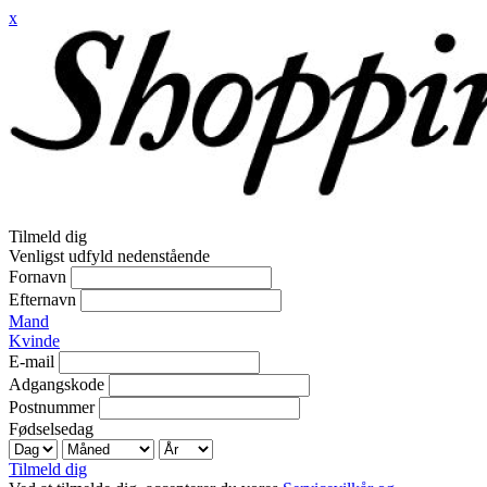
x
Tilmeld dig
Venligst udfyld nedenstående
Fornavn
Efternavn
Mand
Kvinde
E-mail
Adgangskode
Postnummer
Fødselsedag
Tilmeld dig