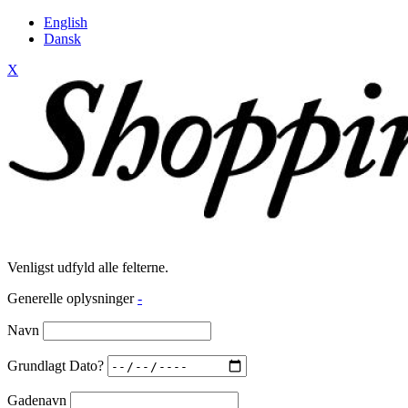
English
Dansk
X
Venligst udfyld alle felterne.
Generelle oplysninger
-
Navn
Grundlagt Dato?
Gadenavn