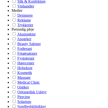
Slik & Konfekture
Vinhandler
Medier
Designere
Reklame
Trykkerier
Personlig pleje
Akupunktur
Apoteker
Beauty Saloner
Fodterapi
Frisørsaloner
Fysioterapi
Hørecenter
Helsekost
Kosmetik
Massage
Medical Clinic
Optiker
Ortopædisk Udstyr
Piercing
Solarium
Sundhedsklinikker