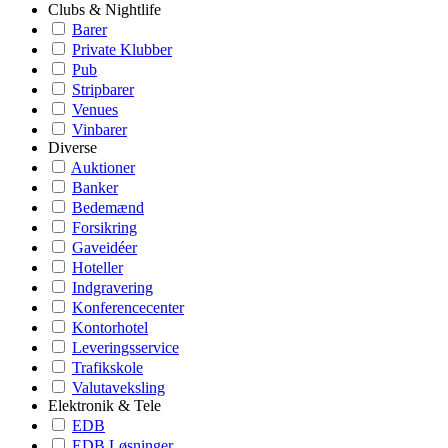
Clubs & Nightlife
Barer
Private Klubber
Pub
Stripbarer
Venues
Vinbarer
Diverse
Auktioner
Banker
Bedemænd
Forsikring
Gaveidéer
Hoteller
Indgravering
Konferencecenter
Kontorhotel
Leveringsservice
Trafikskole
Valutaveksling
Elektronik & Tele
EDB
EDB Løsninger