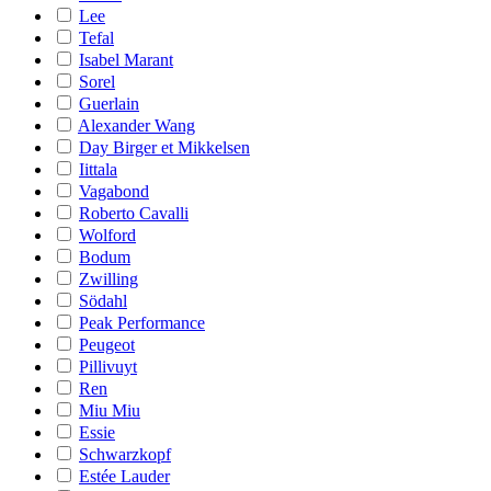
Lee
Tefal
Isabel Marant
Sorel
Guerlain
Alexander Wang
Day Birger et Mikkelsen
Iittala
Vagabond
Roberto Cavalli
Wolford
Bodum
Zwilling
Södahl
Peak Performance
Peugeot
Pillivuyt
Ren
Miu Miu
Essie
Schwarzkopf
Estée Lauder