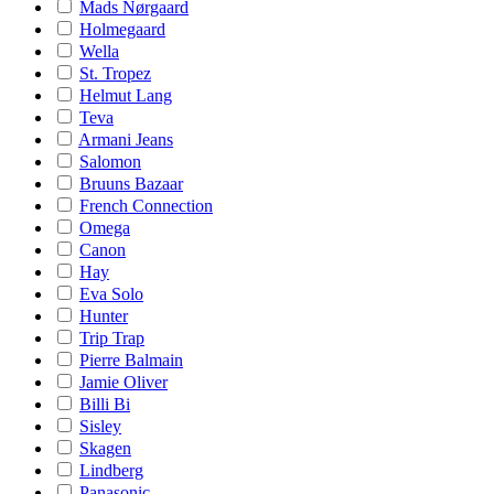
Mads Nørgaard
Holmegaard
Wella
St. Tropez
Helmut Lang
Teva
Armani Jeans
Salomon
Bruuns Bazaar
French Connection
Omega
Canon
Hay
Eva Solo
Hunter
Trip Trap
Pierre Balmain
Jamie Oliver
Billi Bi
Sisley
Skagen
Lindberg
Panasonic