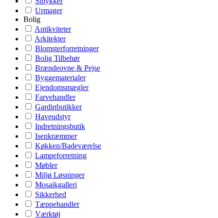
Smykker
Urmager
Bolig
Antikviteter
Arkitekter
Blomsterforretninger
Bolig Tilbehør
Brændeovne & Pejse
Byggematerialer
Ejendomsmægler
Farvehandler
Gardinbutikker
Haveudstyr
Indretningsbutik
Isenkræmmer
Køkken/Badeværelse
Lampeforretning
Møbler
Miljø Løsninger
Mosaikgalleri
Sikkerhed
Tæppehandler
Værktøj