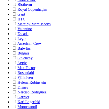
Biotherm
Royal Copenhagen
Gant
HTC
Marc by Marc Jacobs
Valentino
Escada
Lego
American Crew
Babyliss
Bulgari
Givenchy
Apple
Max Factor
Rosendahl
Fjällräven
Helena Rubinstein
Disney
Narciso Rodriguez
Garnier
Karl Lagerfeld
Moroccanoil