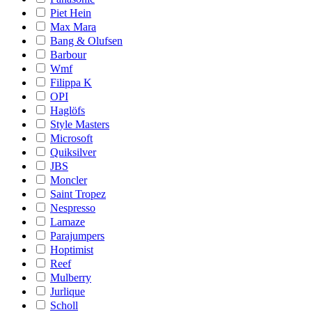
Piet Hein
Max Mara
Bang & Olufsen
Barbour
Wmf
Filippa K
OPI
Haglöfs
Style Masters
Microsoft
Quiksilver
JBS
Moncler
Saint Tropez
Nespresso
Lamaze
Parajumpers
Hoptimist
Reef
Mulberry
Jurlique
Scholl