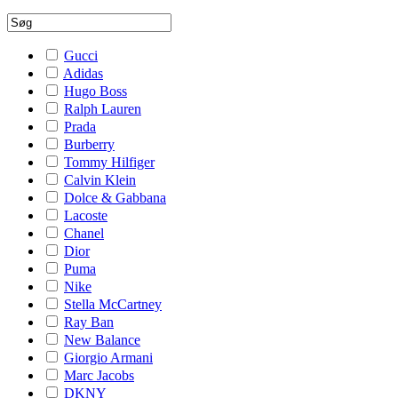
Gucci
Adidas
Hugo Boss
Ralph Lauren
Prada
Burberry
Tommy Hilfiger
Calvin Klein
Dolce & Gabbana
Lacoste
Chanel
Dior
Puma
Nike
Stella McCartney
Ray Ban
New Balance
Giorgio Armani
Marc Jacobs
DKNY