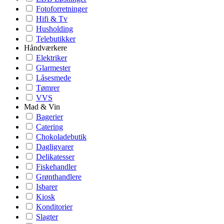
Fotoforretninger
Hifi & Tv
Husholding
Telebutikker
Håndværkere
Elektriker
Glarmester
Låsesmede
Tømrer
VVS
Mad & Vin
Bagerier
Catering
Chokoladebutik
Dagligvarer
Delikatesser
Fiskehandler
Grønthandlere
Isbarer
Kiosk
Konditorier
Slagter