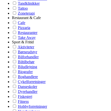
Tandklinikker
Tattoo
Zoneterapi
Restaurant & Cafe
Cafe
Pizzaria
Restauranter
Take Away
Sport & Fritid
Aktiviteter
Børneudstyr
Bilforhandler
Biltilbehør
Biludlejning
Biografer
Boghandlere
Cykelforretninger
Danseskoler
Dyrehandler
Fiskegrej
Fitness
Hobbyforretninger