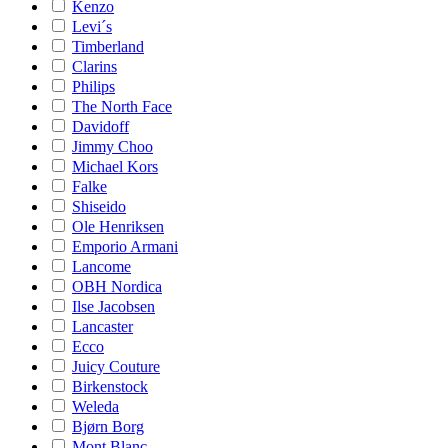
Kenzo
Levi´s
Timberland
Clarins
Philips
The North Face
Davidoff
Jimmy Choo
Michael Kors
Falke
Shiseido
Ole Henriksen
Emporio Armani
Lancome
OBH Nordica
Ilse Jacobsen
Lancaster
Ecco
Juicy Couture
Birkenstock
Weleda
Bjørn Borg
Mont Blanc