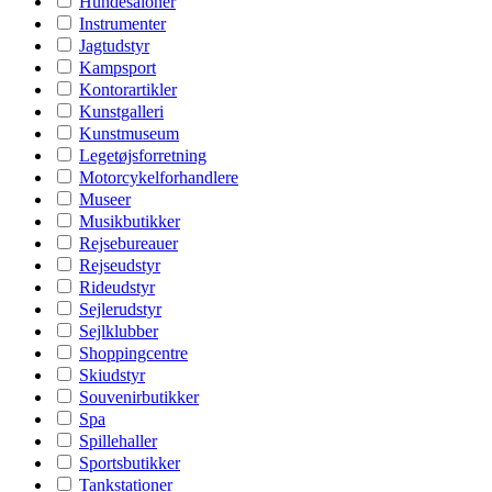
Hundesaloner
Instrumenter
Jagtudstyr
Kampsport
Kontorartikler
Kunstgalleri
Kunstmuseum
Legetøjsforretning
Motorcykelforhandlere
Museer
Musikbutikker
Rejsebureauer
Rejseudstyr
Rideudstyr
Sejlerudstyr
Sejlklubber
Shoppingcentre
Skiudstyr
Souvenirbutikker
Spa
Spillehaller
Sportsbutikker
Tankstationer