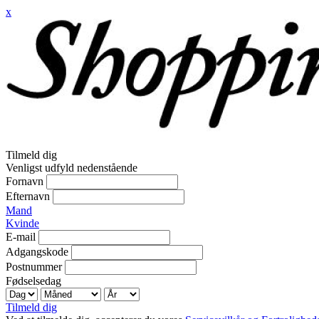
x
Tilmeld dig
Venligst udfyld nedenstående
Fornavn
Efternavn
Mand
Kvinde
E-mail
Adgangskode
Postnummer
Fødselsedag
Tilmeld dig