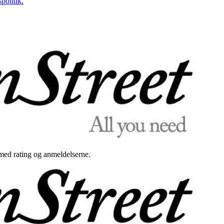
politik.
med rating og anmeldelserne.