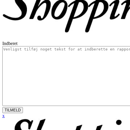
Indberet
TILMELD
x