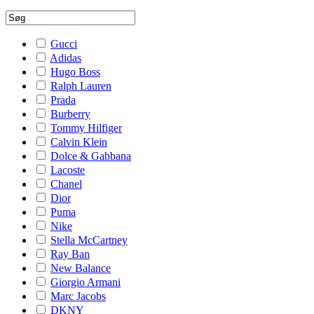
Gucci
Adidas
Hugo Boss
Ralph Lauren
Prada
Burberry
Tommy Hilfiger
Calvin Klein
Dolce & Gabbana
Lacoste
Chanel
Dior
Puma
Nike
Stella McCartney
Ray Ban
New Balance
Giorgio Armani
Marc Jacobs
DKNY