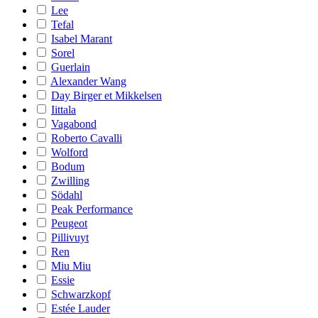
Lee
Tefal
Isabel Marant
Sorel
Guerlain
Alexander Wang
Day Birger et Mikkelsen
Iittala
Vagabond
Roberto Cavalli
Wolford
Bodum
Zwilling
Södahl
Peak Performance
Peugeot
Pillivuyt
Ren
Miu Miu
Essie
Schwarzkopf
Estée Lauder