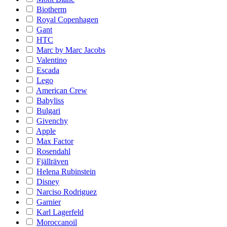
Biotherm
Royal Copenhagen
Gant
HTC
Marc by Marc Jacobs
Valentino
Escada
Lego
American Crew
Babyliss
Bulgari
Givenchy
Apple
Max Factor
Rosendahl
Fjällräven
Helena Rubinstein
Disney
Narciso Rodriguez
Garnier
Karl Lagerfeld
Moroccanoil