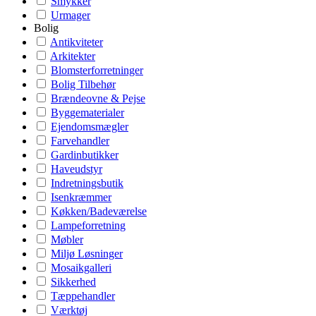
Smykker
Urmager
Bolig
Antikviteter
Arkitekter
Blomsterforretninger
Bolig Tilbehør
Brændeovne & Pejse
Byggematerialer
Ejendomsmægler
Farvehandler
Gardinbutikker
Haveudstyr
Indretningsbutik
Isenkræmmer
Køkken/Badeværelse
Lampeforretning
Møbler
Miljø Løsninger
Mosaikgalleri
Sikkerhed
Tæppehandler
Værktøj