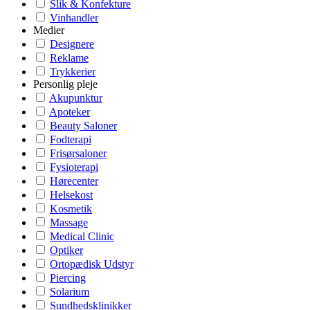
Slik & Konfekture
Vinhandler
Medier
Designere
Reklame
Trykkerier
Personlig pleje
Akupunktur
Apoteker
Beauty Saloner
Fodterapi
Frisørsaloner
Fysioterapi
Hørecenter
Helsekost
Kosmetik
Massage
Medical Clinic
Optiker
Ortopædisk Udstyr
Piercing
Solarium
Sundhedsklinikker