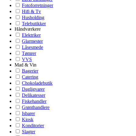
Fotoforretninger
Hifi & Tv
Husholding
Telebutikker
Håndværkere
Elektriker
Glarmester
Låsesmede
Tømrer
VVS
Mad & Vin
Bagerier
Catering
Chokoladebutik
Dagligvarer
Delikatesser
Fiskehandler
Grønthandlere
Isbarer
Kiosk
Konditorier
Slagter