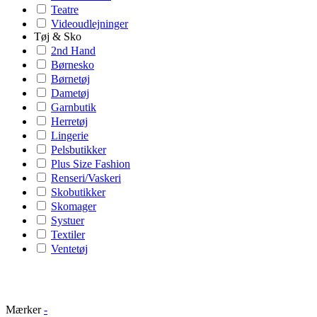
Teatre
Videoudlejninger
Tøj & Sko
2nd Hand
Børnesko
Børnetøj
Dametøj
Garnbutik
Herretøj
Lingerie
Pelsbutikker
Plus Size Fashion
Renseri/Vaskeri
Skobutikker
Skomager
Systuer
Textiler
Ventetøj
Mærker
-