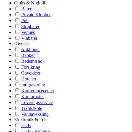
Clubs & Nightlife
Barer
Private Klubber
Pub
Stripbarer
Venues
Vinbarer
Diverse
Auktioner
Banker
Bedemænd
Forsikring
Gaveidéer
Hoteller
Indgravering
Konferencecenter
Kontorhotel
Leveringsservice
Trafikskole
Valutaveksling
Elektronik & Tele
EDB
EDB Løsninger