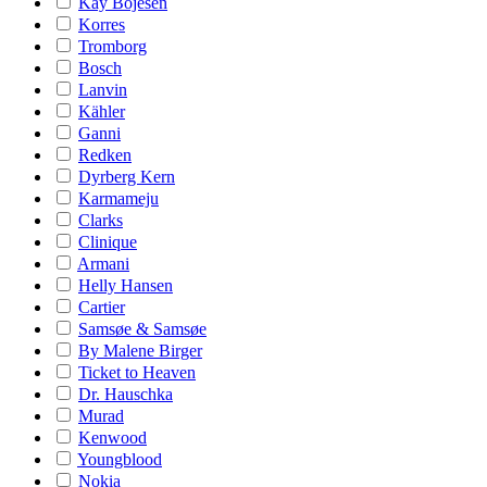
Kay Bojesen
Korres
Tromborg
Bosch
Lanvin
Kähler
Ganni
Redken
Dyrberg Kern
Karmameju
Clarks
Clinique
Armani
Helly Hansen
Cartier
Samsøe & Samsøe
By Malene Birger
Ticket to Heaven
Dr. Hauschka
Murad
Kenwood
Youngblood
Nokia