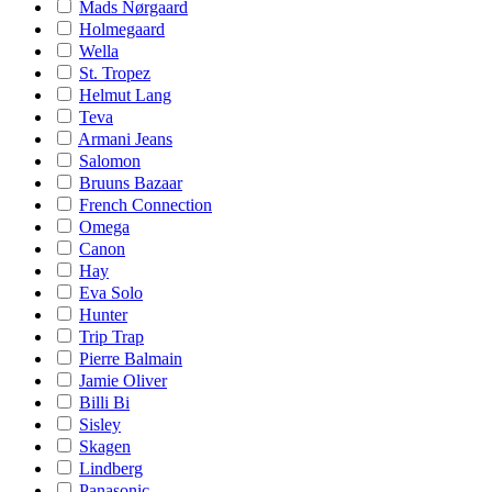
Mads Nørgaard
Holmegaard
Wella
St. Tropez
Helmut Lang
Teva
Armani Jeans
Salomon
Bruuns Bazaar
French Connection
Omega
Canon
Hay
Eva Solo
Hunter
Trip Trap
Pierre Balmain
Jamie Oliver
Billi Bi
Sisley
Skagen
Lindberg
Panasonic