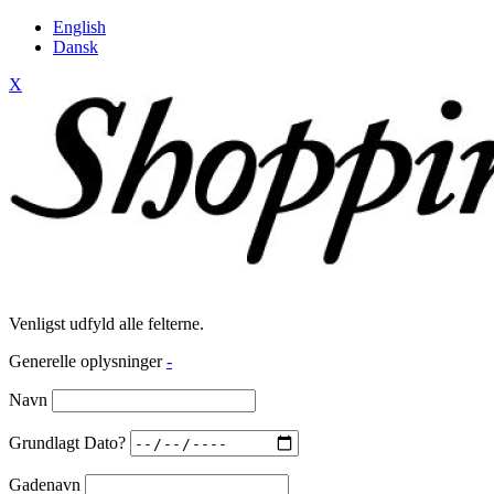
English
Dansk
X
Venligst udfyld alle felterne.
Generelle oplysninger
-
Navn
Grundlagt Dato?
Gadenavn