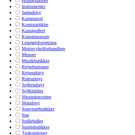
Hundesaloner
Instrumenter
Jagtudstyr
Kampsport
Kontorartikler
Kunstgalleri
Kunstmuseum
Legetøjsforretning
Motorcykelforhandlere
Museer
Musikbutikker
Rejsebureauer
Rejseudstyr
Rideudstyr
Sejlerudstyr
Sejlklubber
Shoppingcentre
Skiudstyr
Souvenirbutikker
Spa
Spillehaller
Sportsbutikker
Tankstationer