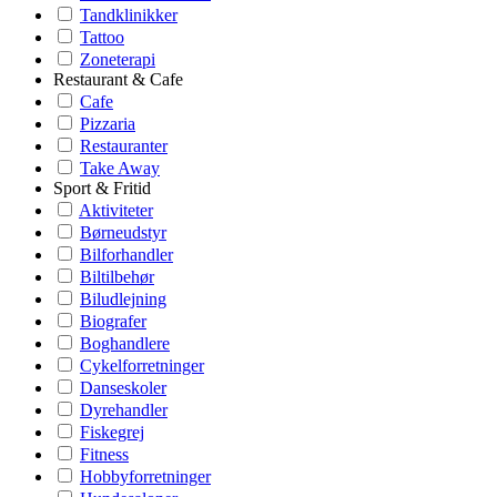
Tandklinikker
Tattoo
Zoneterapi
Restaurant & Cafe
Cafe
Pizzaria
Restauranter
Take Away
Sport & Fritid
Aktiviteter
Børneudstyr
Bilforhandler
Biltilbehør
Biludlejning
Biografer
Boghandlere
Cykelforretninger
Danseskoler
Dyrehandler
Fiskegrej
Fitness
Hobbyforretninger