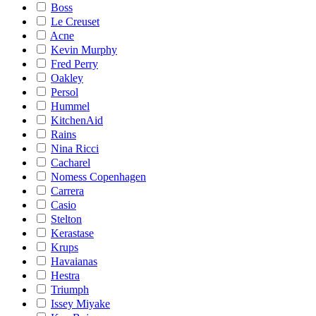
Boss
Le Creuset
Acne
Kevin Murphy
Fred Perry
Oakley
Persol
Hummel
KitchenAid
Rains
Nina Ricci
Cacharel
Nomess Copenhagen
Carrera
Casio
Stelton
Kerastase
Krups
Havaianas
Hestra
Triumph
Issey Miyake