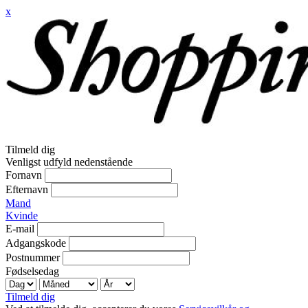
x
Tilmeld dig
Venligst udfyld nedenstående
Fornavn
Efternavn
Mand
Kvinde
E-mail
Adgangskode
Postnummer
Fødselsedag
Tilmeld dig