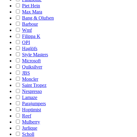
Piet Hein
Max Mara
Bang & Olufsen
Barbour
Wmf
Filippa K
OPI
Haglöfs
Style Masters
Microsoft
Quiksilver
JBS
Moncler
Saint Tropez
Nespresso
Lamaze
Parajumpers
Hoptimist
Reef
Mulberry
Jurlique
Scholl