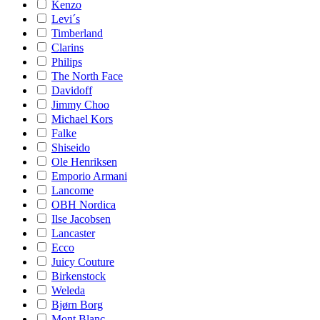
Kenzo
Levi´s
Timberland
Clarins
Philips
The North Face
Davidoff
Jimmy Choo
Michael Kors
Falke
Shiseido
Ole Henriksen
Emporio Armani
Lancome
OBH Nordica
Ilse Jacobsen
Lancaster
Ecco
Juicy Couture
Birkenstock
Weleda
Bjørn Borg
Mont Blanc