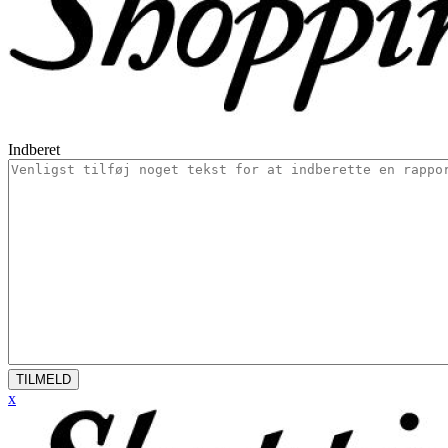
Indberet
TILMELD
x