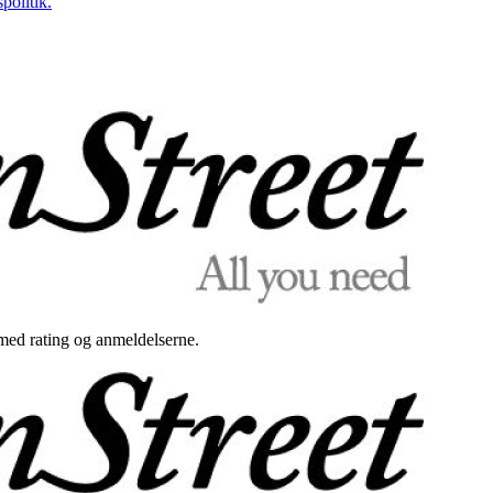
politik.
med rating og anmeldelserne.