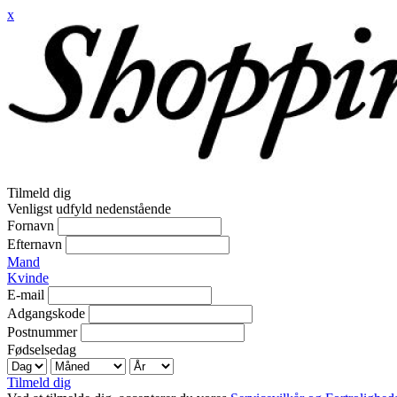
x
Tilmeld dig
Venligst udfyld nedenstående
Fornavn
Efternavn
Mand
Kvinde
E-mail
Adgangskode
Postnummer
Fødselsedag
Tilmeld dig