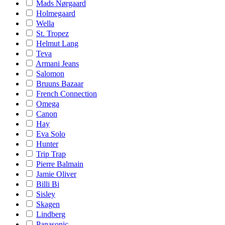
Mads Nørgaard
Holmegaard
Wella
St. Tropez
Helmut Lang
Teva
Armani Jeans
Salomon
Bruuns Bazaar
French Connection
Omega
Canon
Hay
Eva Solo
Hunter
Trip Trap
Pierre Balmain
Jamie Oliver
Billi Bi
Sisley
Skagen
Lindberg
Panasonic