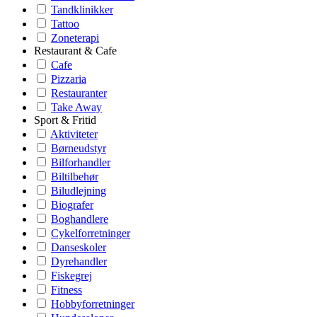
Tandklinikker
Tattoo
Zoneterapi
Restaurant & Cafe
Cafe
Pizzaria
Restauranter
Take Away
Sport & Fritid
Aktiviteter
Børneudstyr
Bilforhandler
Biltilbehør
Biludlejning
Biografer
Boghandlere
Cykelforretninger
Danseskoler
Dyrehandler
Fiskegrej
Fitness
Hobbyforretninger