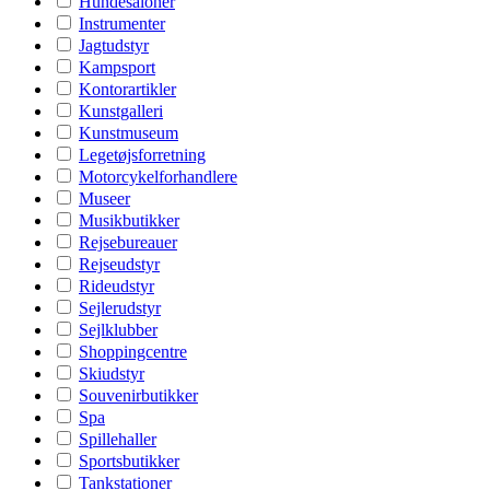
Hundesaloner
Instrumenter
Jagtudstyr
Kampsport
Kontorartikler
Kunstgalleri
Kunstmuseum
Legetøjsforretning
Motorcykelforhandlere
Museer
Musikbutikker
Rejsebureauer
Rejseudstyr
Rideudstyr
Sejlerudstyr
Sejlklubber
Shoppingcentre
Skiudstyr
Souvenirbutikker
Spa
Spillehaller
Sportsbutikker
Tankstationer