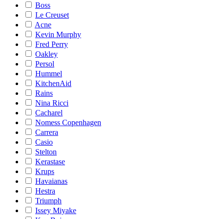
Boss
Le Creuset
Acne
Kevin Murphy
Fred Perry
Oakley
Persol
Hummel
KitchenAid
Rains
Nina Ricci
Cacharel
Nomess Copenhagen
Carrera
Casio
Stelton
Kerastase
Krups
Havaianas
Hestra
Triumph
Issey Miyake