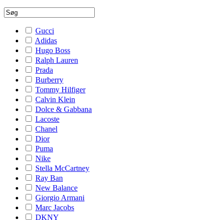
Gucci
Adidas
Hugo Boss
Ralph Lauren
Prada
Burberry
Tommy Hilfiger
Calvin Klein
Dolce & Gabbana
Lacoste
Chanel
Dior
Puma
Nike
Stella McCartney
Ray Ban
New Balance
Giorgio Armani
Marc Jacobs
DKNY