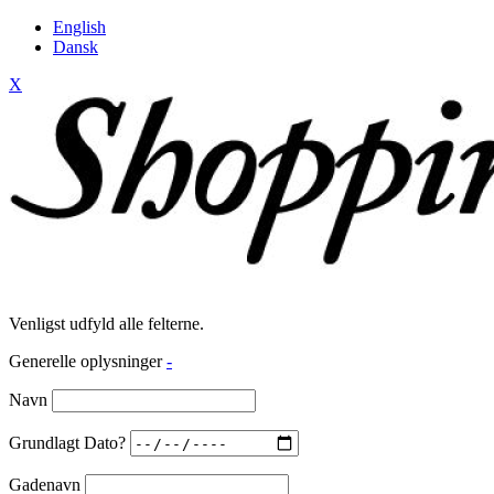
English
Dansk
X
Venligst udfyld alle felterne.
Generelle oplysninger
-
Navn
Grundlagt Dato?
Gadenavn