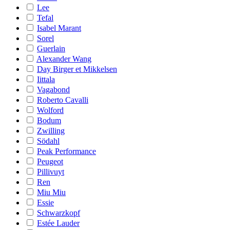
Lee
Tefal
Isabel Marant
Sorel
Guerlain
Alexander Wang
Day Birger et Mikkelsen
Iittala
Vagabond
Roberto Cavalli
Wolford
Bodum
Zwilling
Södahl
Peak Performance
Peugeot
Pillivuyt
Ren
Miu Miu
Essie
Schwarzkopf
Estée Lauder