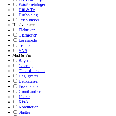
Fotoforretninger
Hifi & Tv
Husholding
Telebutikker
Håndværkere
Elektriker
Glarmester
Låsesmede
Tømrer
VVS
Mad & Vin
Bagerier
Catering
Chokoladebutik
Dagligvarer
Delikatesser
Fiskehandler
Grønthandlere
Isbarer
Kiosk
Konditorier
Slagter