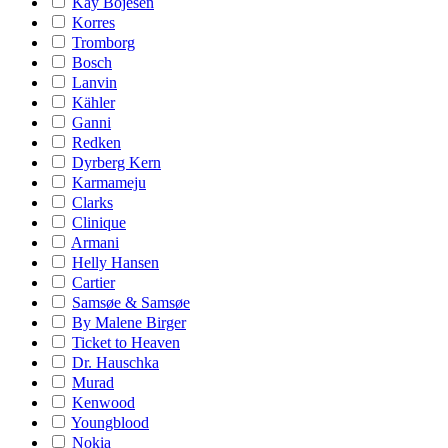
Kay Bojesen
Korres
Tromborg
Bosch
Lanvin
Kähler
Ganni
Redken
Dyrberg Kern
Karmameju
Clarks
Clinique
Armani
Helly Hansen
Cartier
Samsøe & Samsøe
By Malene Birger
Ticket to Heaven
Dr. Hauschka
Murad
Kenwood
Youngblood
Nokia