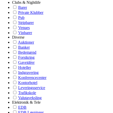
Clubs & Nightlife
Barer
Private Klubber
Pub
Stripbarer
Venues
Vinbarer
Diverse
Auktioner
Banker
Bedemænd
Forsikring
Gaveidéer
Hoteller
Indgravering
Konferencecenter
Kontorhotel
Leveringsservice
Trafikskole
Valutaveksling
Elektronik & Tele
EDB
EDB Løsninger