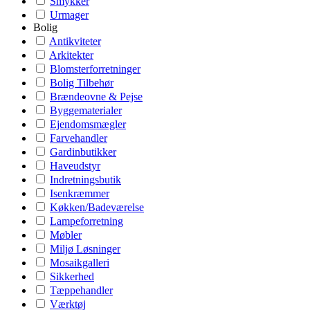
Smykker
Urmager
Bolig
Antikviteter
Arkitekter
Blomsterforretninger
Bolig Tilbehør
Brændeovne & Pejse
Byggematerialer
Ejendomsmægler
Farvehandler
Gardinbutikker
Haveudstyr
Indretningsbutik
Isenkræmmer
Køkken/Badeværelse
Lampeforretning
Møbler
Miljø Løsninger
Mosaikgalleri
Sikkerhed
Tæppehandler
Værktøj