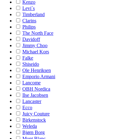
Kenzo
Levi´s
Timberland
Clarins
Philips
The North Face
Davidoff
Jimmy Choo
Michael Kors
Falke
Shiseido
Ole Henriksen
Emporio Armani
Lancome
OBH Nordica
Ilse Jacobsen
Lancaster
Ecco
Juicy Couture
Birkenstock
Weleda
Bjørn Borg
Mont Blanc