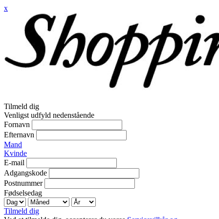
x
Tilmeld dig
Venligst udfyld nedenstående
Fornavn
Efternavn
Mand
Kvinde
E-mail
Adgangskode
Postnummer
Fødselsedag
Tilmeld dig