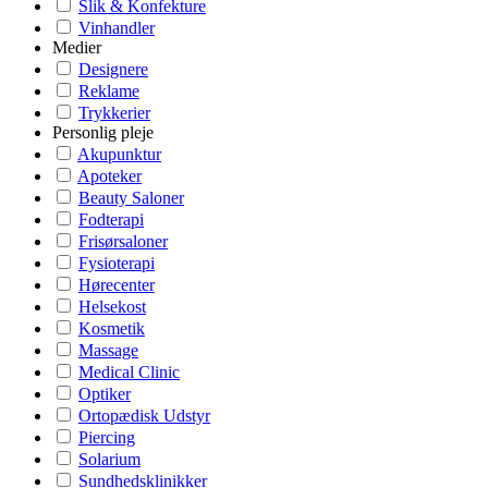
Slik & Konfekture
Vinhandler
Medier
Designere
Reklame
Trykkerier
Personlig pleje
Akupunktur
Apoteker
Beauty Saloner
Fodterapi
Frisørsaloner
Fysioterapi
Hørecenter
Helsekost
Kosmetik
Massage
Medical Clinic
Optiker
Ortopædisk Udstyr
Piercing
Solarium
Sundhedsklinikker