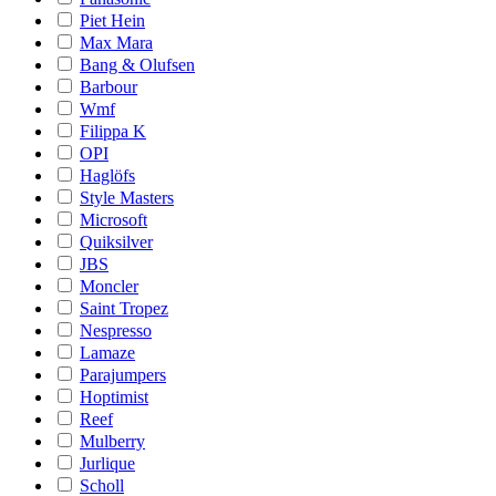
Piet Hein
Max Mara
Bang & Olufsen
Barbour
Wmf
Filippa K
OPI
Haglöfs
Style Masters
Microsoft
Quiksilver
JBS
Moncler
Saint Tropez
Nespresso
Lamaze
Parajumpers
Hoptimist
Reef
Mulberry
Jurlique
Scholl