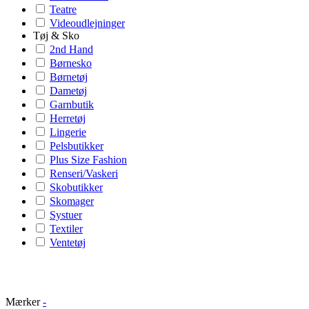
Teatre
Videoudlejninger
Tøj & Sko
2nd Hand
Børnesko
Børnetøj
Dametøj
Garnbutik
Herretøj
Lingerie
Pelsbutikker
Plus Size Fashion
Renseri/Vaskeri
Skobutikker
Skomager
Systuer
Textiler
Ventetøj
Mærker
-