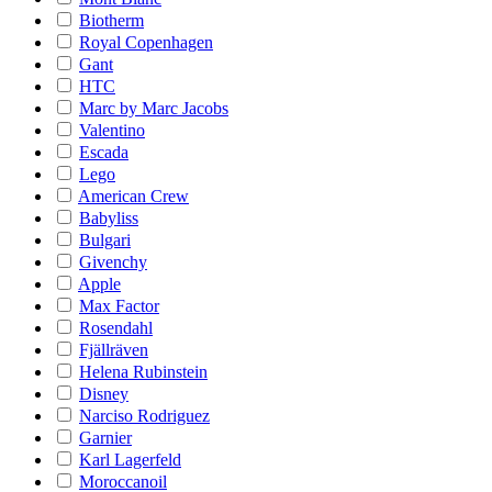
Biotherm
Royal Copenhagen
Gant
HTC
Marc by Marc Jacobs
Valentino
Escada
Lego
American Crew
Babyliss
Bulgari
Givenchy
Apple
Max Factor
Rosendahl
Fjällräven
Helena Rubinstein
Disney
Narciso Rodriguez
Garnier
Karl Lagerfeld
Moroccanoil