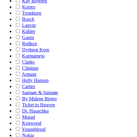
Kay Bojesen
Korres
Tromborg
Bosch
Lanvin
Kähler
Ganni
Redken
Dyrberg Kern
Karmameju
Clarks
Clinique
Armani
Helly Hansen
Cartier
Samsøe & Samsøe
By Malene Birger
Ticket to Heaven
Dr. Hauschka
Murad
Kenwood
Youngblood
Nokia