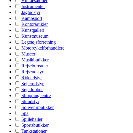
Hundesaloner
Instrumenter
Jagtudstyr
Kampsport
Kontorartikler
Kunstgalleri
Kunstmuseum
Legetøjsforretning
Motorcykelforhandlere
Museer
Musikbutikker
Rejsebureauer
Rejseudstyr
Rideudstyr
Sejlerudstyr
Sejlklubber
Shoppingcentre
Skiudstyr
Souvenirbutikker
Spa
Spillehaller
Sportsbutikker
Tankstationer