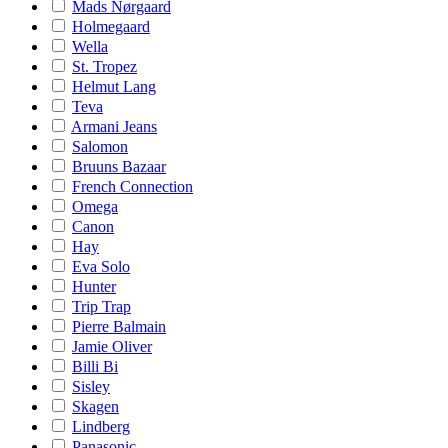
Mads Nørgaard
Holmegaard
Wella
St. Tropez
Helmut Lang
Teva
Armani Jeans
Salomon
Bruuns Bazaar
French Connection
Omega
Canon
Hay
Eva Solo
Hunter
Trip Trap
Pierre Balmain
Jamie Oliver
Billi Bi
Sisley
Skagen
Lindberg
Panasonic