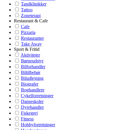
Tandklinikker
Tattoo
Zoneterapi
Restaurant & Cafe
Cafe
Pizzaria
Restauranter
Take Away
Sport & Fritid
Aktiviteter
Børneudstyr
Bilforhandler
Biltilbehør
Biludlejning
Biografer
Boghandlere
Cykelforretninger
Danseskoler
Dyrehandler
Fiskegrej
Fitness
Hobbyforretninger