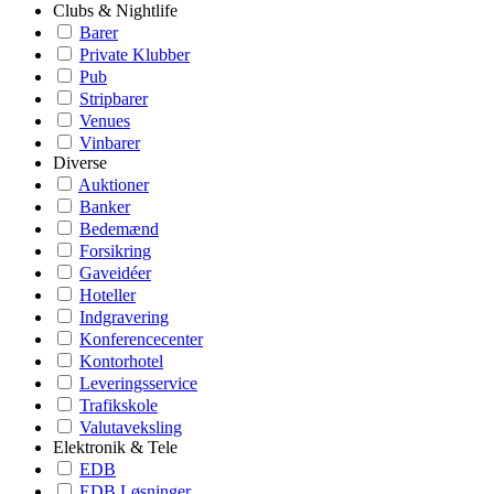
Clubs & Nightlife
Barer
Private Klubber
Pub
Stripbarer
Venues
Vinbarer
Diverse
Auktioner
Banker
Bedemænd
Forsikring
Gaveidéer
Hoteller
Indgravering
Konferencecenter
Kontorhotel
Leveringsservice
Trafikskole
Valutaveksling
Elektronik & Tele
EDB
EDB Løsninger