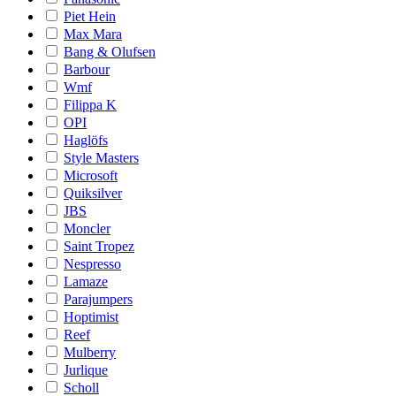
Piet Hein
Max Mara
Bang & Olufsen
Barbour
Wmf
Filippa K
OPI
Haglöfs
Style Masters
Microsoft
Quiksilver
JBS
Moncler
Saint Tropez
Nespresso
Lamaze
Parajumpers
Hoptimist
Reef
Mulberry
Jurlique
Scholl