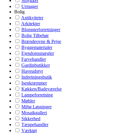
Smykker
Urmager
Bolig
Antikviteter
Arkitekter
Blomsterforretninger
Bolig Tilbehør
Brændeovne & Pejse
Byggematerialer
Ejendomsmægler
Farvehandler
Gardinbutikker
Haveudstyr
Indretningsbutik
Isenkræmmer
Køkken/Badeværelse
Lampeforretning
Møbler
Miljø Løsninger
Mosaikgalleri
Sikkerhed
Tæppehandler
Værktøj