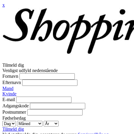
x
Tilmeld dig
Venligst udfyld nedenstående
Fornavn
Efternavn
Mand
Kvinde
E-mail
Adgangskode
Postnummer
Fødselsedag
Tilmeld dig