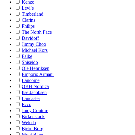
Kenzo
Levi´s
Timberland
Clarins
Philips
The North Face
Davidoff
Jimmy Choo
Michael Kors
Falke
Shiseido
Ole Henriksen
Emporio Armani
Lancome
OBH Nordica
Ilse Jacobsen
Lancaster
Ecco
Juicy Couture
Birkenstock
Weleda
Bjørn Borg
Mont Blanc