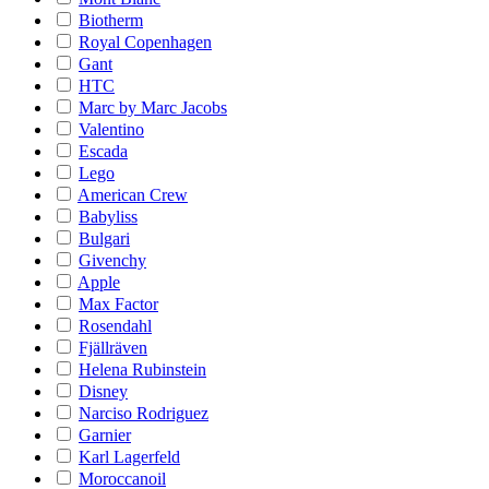
Biotherm
Royal Copenhagen
Gant
HTC
Marc by Marc Jacobs
Valentino
Escada
Lego
American Crew
Babyliss
Bulgari
Givenchy
Apple
Max Factor
Rosendahl
Fjällräven
Helena Rubinstein
Disney
Narciso Rodriguez
Garnier
Karl Lagerfeld
Moroccanoil