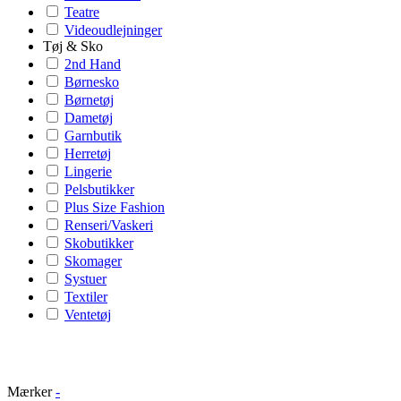
Teatre
Videoudlejninger
Tøj & Sko
2nd Hand
Børnesko
Børnetøj
Dametøj
Garnbutik
Herretøj
Lingerie
Pelsbutikker
Plus Size Fashion
Renseri/Vaskeri
Skobutikker
Skomager
Systuer
Textiler
Ventetøj
Mærker
-