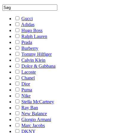
Gucci
Adidas
Hugo Boss
Ralph Lauren
Prada
Burberry
Tommy Hilfiger
Calvin Klein
Dolce & Gabbana
Lacoste
Chanel
Dior
Puma
Nike
Stella McCartney
Ray Ban
New Balance
Giorgio Armani
Marc Jacobs
DKNY