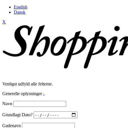
English
Dansk
X
Venligst udfyld alle felterne.
Generelle oplysninger
-
Navn
Grundlagt Dato?
Gadenavn