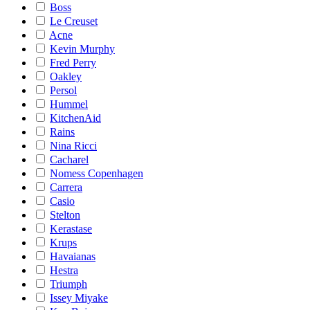
Boss
Le Creuset
Acne
Kevin Murphy
Fred Perry
Oakley
Persol
Hummel
KitchenAid
Rains
Nina Ricci
Cacharel
Nomess Copenhagen
Carrera
Casio
Stelton
Kerastase
Krups
Havaianas
Hestra
Triumph
Issey Miyake