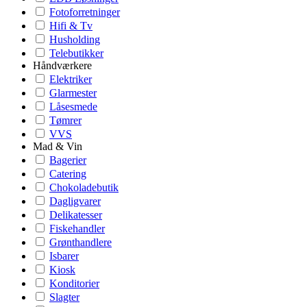
Fotoforretninger
Hifi & Tv
Husholding
Telebutikker
Håndværkere
Elektriker
Glarmester
Låsesmede
Tømrer
VVS
Mad & Vin
Bagerier
Catering
Chokoladebutik
Dagligvarer
Delikatesser
Fiskehandler
Grønthandlere
Isbarer
Kiosk
Konditorier
Slagter