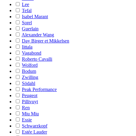
Lee
Tefal
Isabel Marant
Sorel
Guerlain
Alexander Wang
Day Birger et Mikkelsen
Iittala
Vagabond
Roberto Cavalli
Wolford
Bodum
Zwilling
Södahl
Peak Performance
Peugeot
Pillivuyt
Ren
Miu Miu
Essie
Schwarzkopf
Estée Lauder