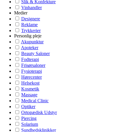
Slik & Konfekture
Vinhandler
Medier
Designere
Reklame
Trykkerier
Personlig pleje
Akupunktur
Apoteker
Beauty Saloner
Fodterapi
Frisørsaloner
Fysioterapi
Hørecenter
Helsekost
Kosmetik
Massage
Medical Clinic
Optiker
Ortopædisk Udstyr
Piercing
Solarium
Sundhedsklinikker