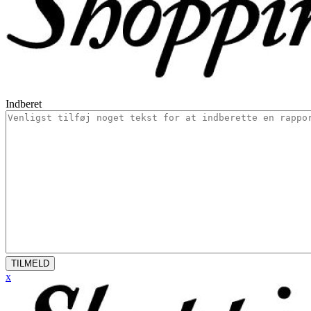
Indberet
TILMELD
x