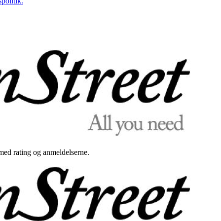
politik.
med rating og anmeldelserne.