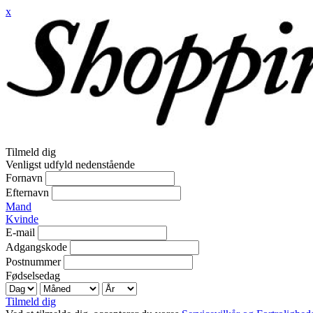
x
Tilmeld dig
Venligst udfyld nedenstående
Fornavn
Efternavn
Mand
Kvinde
E-mail
Adgangskode
Postnummer
Fødselsedag
Tilmeld dig