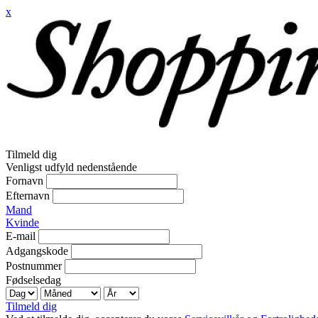
x
Tilmeld dig
Venligst udfyld nedenstående
Fornavn
Efternavn
Mand
Kvinde
E-mail
Adgangskode
Postnummer
Fødselsedag
Tilmeld dig