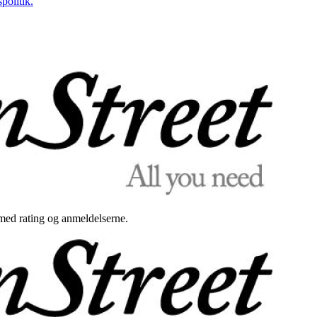
politik.
med rating og anmeldelserne.