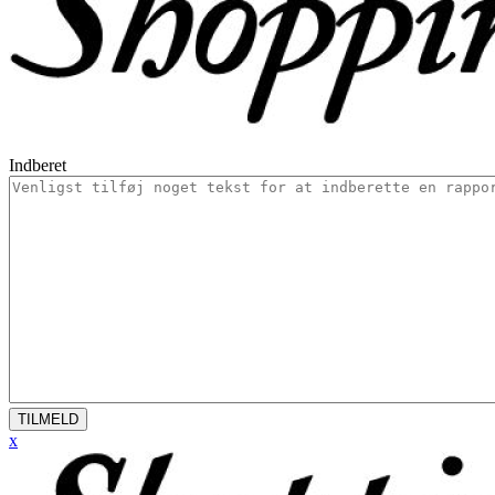
Indberet
TILMELD
x