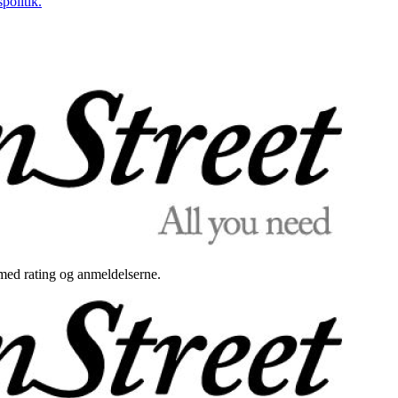
politik.
med rating og anmeldelserne.