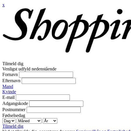
x
Tilmeld dig
Venligst udfyld nedenstående
Fornavn
Efternavn
Mand
Kvinde
E-mail
Adgangskode
Postnummer
Fødselsedag
Tilmeld dig