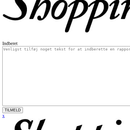
Indberet
TILMELD
x