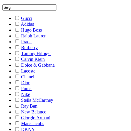
Gucci
Adidas
Hugo Boss
Ralph Lauren
Prada
Burberry
Tommy Hilfiger
Calvin Klein
Dolce & Gabbana
Lacoste
Chanel
Dior
Puma
Nike
Stella McCartney
Ray Ban
New Balance
Giorgio Armani
Marc Jacobs
DKNY