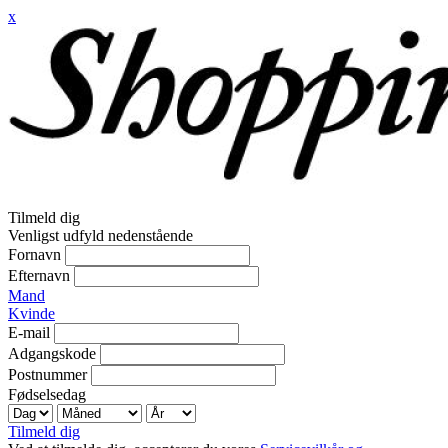
x
Tilmeld dig
Venligst udfyld nedenstående
Fornavn
Efternavn
Mand
Kvinde
E-mail
Adgangskode
Postnummer
Fødselsedag
Tilmeld dig