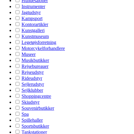
Hundesaloner
Instrumenter
Jagtudstyr
Kampsport
Kontorartikler
Kunstgalleri
Kunstmuseum
Legetøjsforretning
Motorcykelforhandlere
Museer
Musikbutikker
Rejsebureauer
Rejseudstyr
Rideudstyr
Sejlerudstyr
Sejlklubber
Shoppingcentre
Skiudstyr
Souvenirbutikker
Spa
Spillehaller
Sportsbutikker
Tankstationer