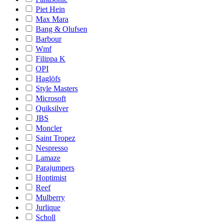
Piet Hein
Max Mara
Bang & Olufsen
Barbour
Wmf
Filippa K
OPI
Haglöfs
Style Masters
Microsoft
Quiksilver
JBS
Moncler
Saint Tropez
Nespresso
Lamaze
Parajumpers
Hoptimist
Reef
Mulberry
Jurlique
Scholl