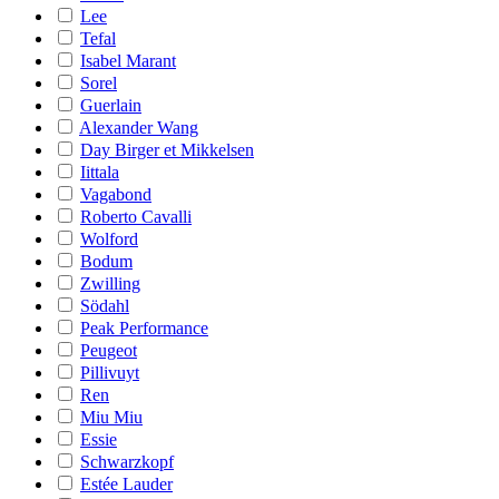
Lee
Tefal
Isabel Marant
Sorel
Guerlain
Alexander Wang
Day Birger et Mikkelsen
Iittala
Vagabond
Roberto Cavalli
Wolford
Bodum
Zwilling
Södahl
Peak Performance
Peugeot
Pillivuyt
Ren
Miu Miu
Essie
Schwarzkopf
Estée Lauder