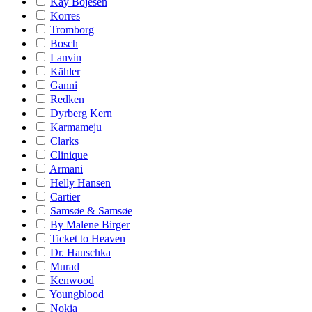
Kay Bojesen
Korres
Tromborg
Bosch
Lanvin
Kähler
Ganni
Redken
Dyrberg Kern
Karmameju
Clarks
Clinique
Armani
Helly Hansen
Cartier
Samsøe & Samsøe
By Malene Birger
Ticket to Heaven
Dr. Hauschka
Murad
Kenwood
Youngblood
Nokia