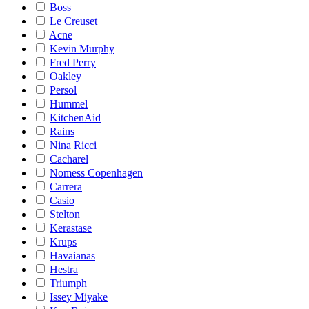
Boss
Le Creuset
Acne
Kevin Murphy
Fred Perry
Oakley
Persol
Hummel
KitchenAid
Rains
Nina Ricci
Cacharel
Nomess Copenhagen
Carrera
Casio
Stelton
Kerastase
Krups
Havaianas
Hestra
Triumph
Issey Miyake