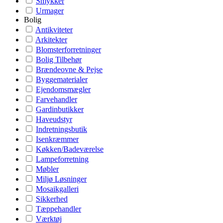
Smykker
Urmager
Bolig
Antikviteter
Arkitekter
Blomsterforretninger
Bolig Tilbehør
Brændeovne & Pejse
Byggematerialer
Ejendomsmægler
Farvehandler
Gardinbutikker
Haveudstyr
Indretningsbutik
Isenkræmmer
Køkken/Badeværelse
Lampeforretning
Møbler
Miljø Løsninger
Mosaikgalleri
Sikkerhed
Tæppehandler
Værktøj