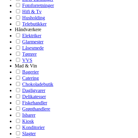
Fotoforretninger
Hifi & Tv
Husholding
Telebutikker
Håndværkere
Elektriker
Glarmester
Låsesmede
Tømrer
VVS
Mad & Vin
Bagerier
Catering
Chokoladebutik
Dagligvarer
Delikatesser
Fiskehandler
Grønthandlere
Isbarer
Kiosk
Konditorier
Slagter