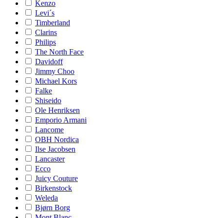
Kenzo
Levi´s
Timberland
Clarins
Philips
The North Face
Davidoff
Jimmy Choo
Michael Kors
Falke
Shiseido
Ole Henriksen
Emporio Armani
Lancome
OBH Nordica
Ilse Jacobsen
Lancaster
Ecco
Juicy Couture
Birkenstock
Weleda
Bjørn Borg
Mont Blanc