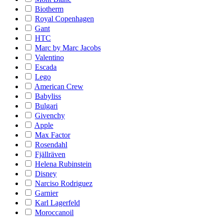
Biotherm
Royal Copenhagen
Gant
HTC
Marc by Marc Jacobs
Valentino
Escada
Lego
American Crew
Babyliss
Bulgari
Givenchy
Apple
Max Factor
Rosendahl
Fjällräven
Helena Rubinstein
Disney
Narciso Rodriguez
Garnier
Karl Lagerfeld
Moroccanoil