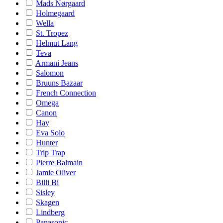
Mads Nørgaard
Holmegaard
Wella
St. Tropez
Helmut Lang
Teva
Armani Jeans
Salomon
Bruuns Bazaar
French Connection
Omega
Canon
Hay
Eva Solo
Hunter
Trip Trap
Pierre Balmain
Jamie Oliver
Billi Bi
Sisley
Skagen
Lindberg
Panasonic