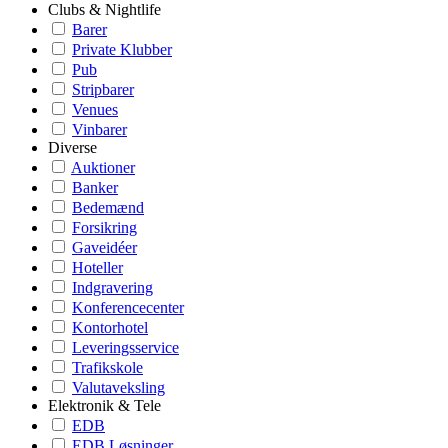
Clubs & Nightlife
Barer
Private Klubber
Pub
Stripbarer
Venues
Vinbarer
Diverse
Auktioner
Banker
Bedemænd
Forsikring
Gaveidéer
Hoteller
Indgravering
Konferencecenter
Kontorhotel
Leveringsservice
Trafikskole
Valutaveksling
Elektronik & Tele
EDB
EDB Løsninger