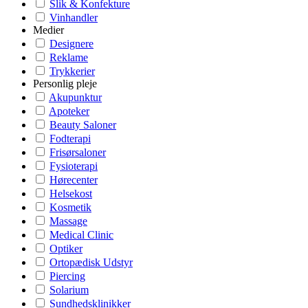
Slik & Konfekture
Vinhandler
Medier
Designere
Reklame
Trykkerier
Personlig pleje
Akupunktur
Apoteker
Beauty Saloner
Fodterapi
Frisørsaloner
Fysioterapi
Hørecenter
Helsekost
Kosmetik
Massage
Medical Clinic
Optiker
Ortopædisk Udstyr
Piercing
Solarium
Sundhedsklinikker