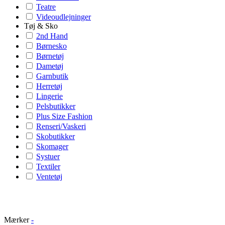
Teatre
Videoudlejninger
Tøj & Sko
2nd Hand
Børnesko
Børnetøj
Dametøj
Garnbutik
Herretøj
Lingerie
Pelsbutikker
Plus Size Fashion
Renseri/Vaskeri
Skobutikker
Skomager
Systuer
Textiler
Ventetøj
Mærker
-