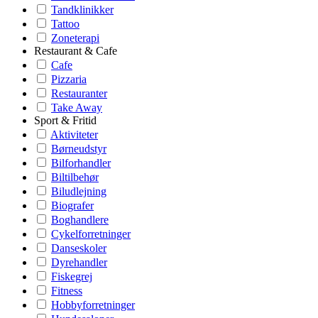
Tandklinikker
Tattoo
Zoneterapi
Restaurant & Cafe
Cafe
Pizzaria
Restauranter
Take Away
Sport & Fritid
Aktiviteter
Børneudstyr
Bilforhandler
Biltilbehør
Biludlejning
Biografer
Boghandlere
Cykelforretninger
Danseskoler
Dyrehandler
Fiskegrej
Fitness
Hobbyforretninger