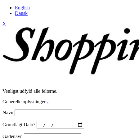
English
Dansk
X
Venligst udfyld alle felterne.
Generelle oplysninger
-
Navn
Grundlagt Dato?
Gadenavn