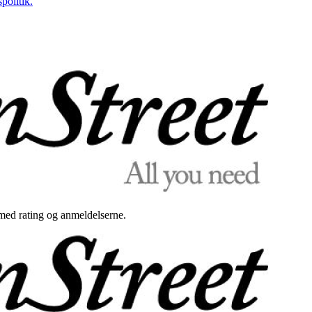
politik.
med rating og anmeldelserne.