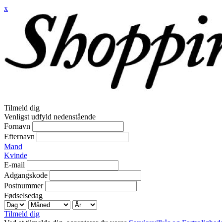
x
Tilmeld dig
Venligst udfyld nedenstående
Fornavn
Efternavn
Mand
Kvinde
E-mail
Adgangskode
Postnummer
Fødselsedag
Tilmeld dig