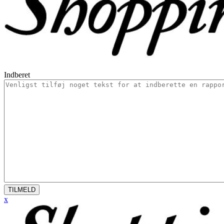
Indberet
TILMELD
x