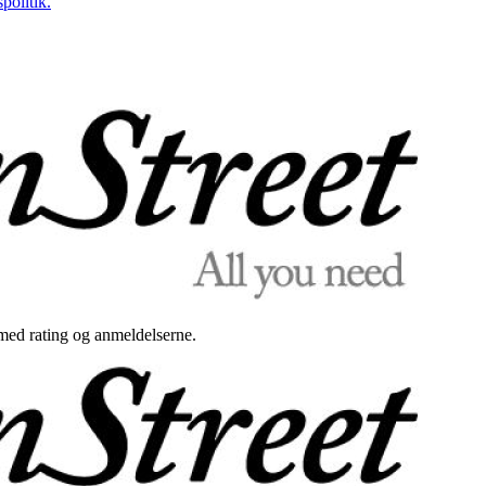
politik.
med rating og anmeldelserne.