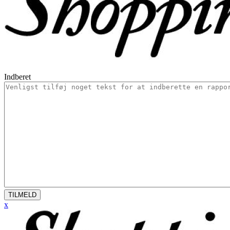
Indberet
TILMELD
x