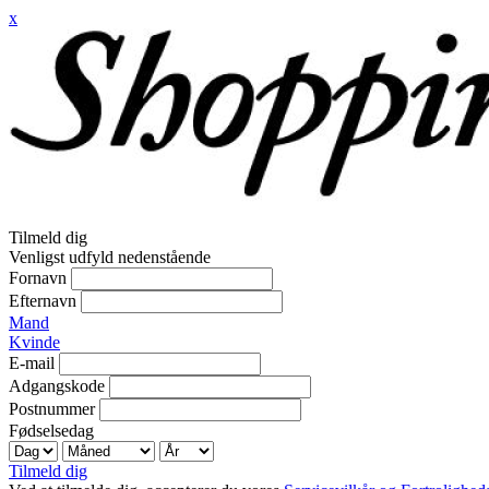
x
Tilmeld dig
Venligst udfyld nedenstående
Fornavn
Efternavn
Mand
Kvinde
E-mail
Adgangskode
Postnummer
Fødselsedag
Tilmeld dig